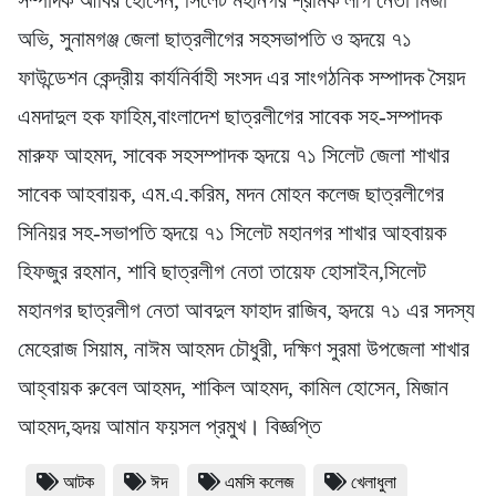
সম্পাদক আবির হোসেন, সিলেট মহানগর শ্রমিক লীগ নেতা মির্জা
অভি, সুনামগঞ্জ জেলা ছাত্রলীগের সহসভাপতি ও হৃদয়ে ৭১
ফাউন্ডেশন কেন্দ্রীয় কার্যনির্বাহী সংসদ এর সাংগঠনিক সম্পাদক সৈয়দ
এমদাদুল হক ফাহিম,বাংলাদেশ ছাত্রলীগের সাবেক সহ-সম্পাদক
মারুফ আহমদ, সাবেক সহসম্পাদক হৃদয়ে ৭১ সিলেট জেলা শাখার
সাবেক আহবায়ক, এম.এ.করিম, মদন মোহন কলেজ ছাত্রলীগের
সিনিয়র সহ-সভাপতি হৃদয়ে ৭১ সিলেট মহানগর শাখার আহবায়ক
হিফজুর রহমান, শাবি ছাত্রলীগ নেতা তায়েফ হোসাইন,সিলেট
মহানগর ছাত্রলীগ নেতা আবদুল ফাহাদ রাজিব, হৃদয়ে ৭১ এর সদস্য
মেহেরাজ সিয়াম, নাঈম আহমদ চৌধুরী, দক্ষিণ সুরমা উপজেলা শাখার
আহ্বায়ক রুবেল আহমদ, শাকিল আহমদ, কামিল হোসেন, মিজান
আহমদ,হৃদয় আমান ফয়সল প্রমুখ। বিজ্ঞপ্তি
আটক
ঈদ
এমসি কলেজ
খেলাধুলা