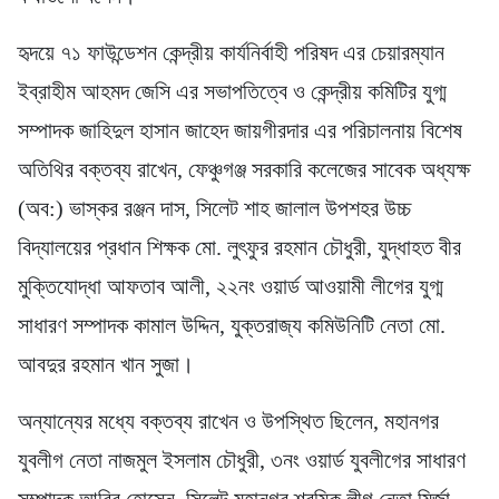
হৃদয়ে ৭১ ফাউন্ডেশন কেন্দ্রীয় কার্যনির্বাহী পরিষদ এর চেয়ারম্যান
ইব্রাহীম আহমদ জেসি এর সভাপতিত্বে ও কেন্দ্রীয় কমিটির যুগ্ম
সম্পাদক জাহিদুল হাসান জাহেদ জায়গীরদার এর পরিচালনায় বিশেষ
অতিথির বক্তব্য রাখেন, ফেঞ্চুগঞ্জ সরকারি কলেজের সাবেক অধ্যক্ষ
(অব:) ভাস্কর রঞ্জন দাস, সিলেট শাহ জালাল উপশহর উচ্চ
বিদ্যালয়ের প্রধান শিক্ষক মো. লুৎফুর রহমান চৌধুরী, যুদ্ধাহত বীর
মুক্তিযোদ্ধা আফতাব আলী, ২২নং ওয়ার্ড আওয়ামী লীগের যুগ্ম
সাধারণ সম্পাদক কামাল উদ্দিন, যুক্তরাজ্য কমিউনিটি নেতা মো.
আবদুর রহমান খান সুজা।
অন্যান্যের মধ্যে বক্তব্য রাখেন ও উপস্থিত ছিলেন, মহানগর
যুবলীগ নেতা নাজমুল ইসলাম চৌধুরী, ৩নং ওয়ার্ড যুবলীগের সাধারণ