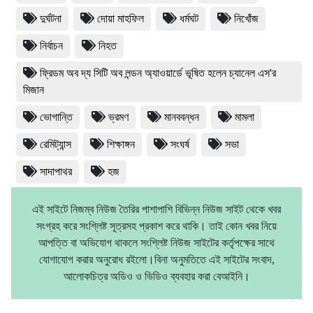
দুর্ঘটনা
দোয়া মাহফিল
ধর্মঘট
নিখোঁজ
নির্বাচন
নিহত
ফ্রিডম অব দ্য সিটি অব লন্ডন অ্যাওয়ার্ডে ভূষিত হলেন চ্যানেল এস'র
মিজান
ভোগান্তি
ভ্রমণ
মানববন্ধন
মামলা
রেমিট্যান্স
শিক্ষাঙ্গন
সংঘর্ষ
সভা
সাদাপাথর
হজ
এই সাইটে নিজম্ব নিউজ তৈরির পাশাপাশি বিভিন্ন নিউজ সাইট থেকে খবর
সংগ্রহ করে সংশ্লিষ্ট সূত্রসহ প্রকাশ করে থাকি। তাই কোন খবর নিয়ে
আপত্তি বা অভিযোগ থাকলে সংশ্লিষ্ট নিউজ সাইটের কর্তৃপক্ষের সাথে
যোগাযোগ করার অনুরোধ রইলো।বিনা অনুমতিতে এই সাইটের সংবাদ,
আলোকচিত্র অডিও ও ভিডিও ব্যবহার করা বেআইনি।