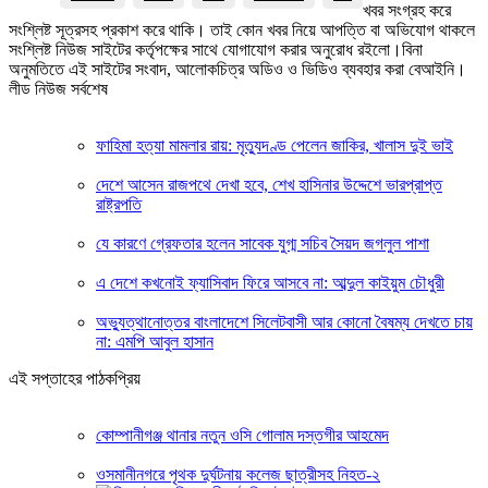
খবর সংগ্রহ করে
সংশ্লিষ্ট সূত্রসহ প্রকাশ করে থাকি। তাই কোন খবর নিয়ে আপত্তি বা অভিযোগ থাকলে
সংশ্লিষ্ট নিউজ সাইটের কর্তৃপক্ষের সাথে যোগাযোগ করার অনুরোধ রইলো।বিনা
অনুমতিতে এই সাইটের সংবাদ, আলোকচিত্র অডিও ও ভিডিও ব্যবহার করা বেআইনি।
লীড নিউজ সর্বশেষ
ফাহিমা হত্যা মামলার রায়: মৃত্যুদণ্ড পেলেন জাকির, খালাস দুই ভাই
দেশে আসেন রাজপথে দেখা হবে, শেখ হাসিনার উদ্দেশে ভারপ্রাপ্ত
রাষ্ট্রপতি
যে কারণে গ্রেফতার হলেন সাবেক যুগ্ম সচিব সৈয়দ জগলুল পাশা
এ দেশে কখনোই ফ্যাসিবাদ ফিরে আসবে না: আব্দুল কাইয়ুম চৌধুরী
অভ্যুত্থানোত্তর বাংলাদেশে সিলেটবাসী আর কোনো বৈষম্য দেখতে চায়
না: এমপি আবুল হাসান
এই সপ্তাহের পাঠকপ্রিয়
কোম্পানীগঞ্জ থানার নতুন ওসি গোলাম দস্তগীর আহমেদ
ওসমানীনগরে পৃথক দুর্ঘটনায় কলেজ ছাত্রীসহ নিহত-২