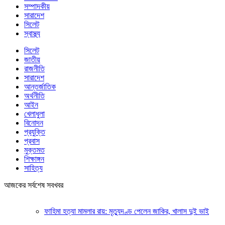
সম্পাদকীয়
সারাদেশ
সিলেট
স্বাস্থ্য
সিলেট
জাতীয়
রাজনীতি
সারাদেশ
আন্তর্জাতিক
অর্থনীতি
আইন
খেলাধুলা
বিনোদন
প্রযুক্তি
প্রবাস
মুক্তমত
শিক্ষাঙ্গন
সাহিত্য
আজকের সর্বশেষ সবখবর
ফাহিমা হত্যা মামলার রায়: মৃত্যুদণ্ড পেলেন জাকির, খালাস দুই ভাই