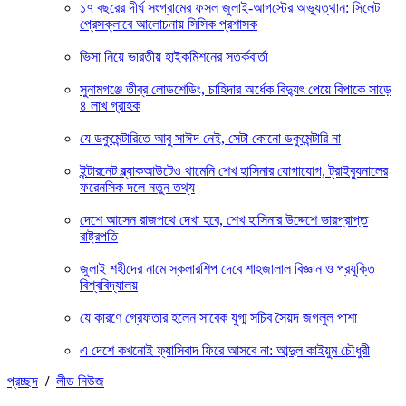
১৭ বছরের দীর্ঘ সংগ্রামের ফসল জুলাই-আগস্টের অভ্যুত্থান: সিলেট
প্রেসক্লাবে আলোচনায় সিসিক প্রশাসক
ভিসা নিয়ে ভারতীয় হাইকমিশনের সতর্কবার্তা
সুনামগঞ্জে তীব্র লোডশেডিং, চাহিদার অর্ধেক বিদ্যুৎ পেয়ে বিপাকে সাড়ে
৪ লাখ গ্রাহক
যে ডকুমেন্টারিতে আবু সাঈদ নেই, সেটা কোনো ডকুমেন্টারি না
ইন্টারনেট ব্ল্যাকআউটেও থামেনি শেখ হাসিনার যোগাযোগ, ট্রাইব্যুনালের
ফরেনসিক দলে নতুন তথ্য
দেশে আসেন রাজপথে দেখা হবে, শেখ হাসিনার উদ্দেশে ভারপ্রাপ্ত
রাষ্ট্রপতি
জুলাই শহীদের নামে স্কলারশিপ দেবে শাহজালাল বিজ্ঞান ও প্রযুক্তি
বিশ্ববিদ্যালয়
যে কারণে গ্রেফতার হলেন সাবেক যুগ্ম সচিব সৈয়দ জগলুল পাশা
এ দেশে কখনোই ফ্যাসিবাদ ফিরে আসবে না: আব্দুল কাইয়ুম চৌধুরী
প্রচ্ছদ
/
লীড নিউজ