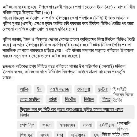
আটকদের মধ্যে রয়েছে, উপজেলার মন্দরী গ্রামের পলাশ হোসেন ইমন (২৫) ও সাগর দিঘীর
পশ্চিমপাড়ের মিল্লাত মিয়া (১৬)।
তাদের বিরুদ্ধে অভিযোগ, সম্প্রতি হবিগঞ্জের জেলা প্রশাসক (ডিসি) ইশরাত জাহান ও
পুলিশ সুপার (এসপি) এসএম মুরাদ আলির ছবি ব্যবহার করে টিকটক ভিডিও তৈরির পর তারা
সেগুলো সামাজিক যোগাযোগ মাধ্যমে ছড়িয়ে দেয়।
পুলিশ জানায়, ইমন ও মিল্লাত দেশের দেশের তারকা ব্যক্তিদের নিয়ে টিকটক ভিডিও তৈরি
করে। এ ভাবে হবিগঞ্জের ডিসি ও এসপির ছবি ব্যবহার করে টিকটক ভিডিও তৈরির পর তা
সামাজিক যোগাযোগমাধ্যমে ছড়িয়ে দেয়। এই ঘটনায় মঙ্গলবার সন্ধ্যায় বানিয়াচং উপজেলা
সদরের নতুন বাজার থেকে তাদের আটক করা হয়েছে।
দুজনকে আটকের তথ্য নিশ্চিত করে বানিয়াচং থানার উপ পরিদর্শক (এসআই) মনিরুল
ইসলাম বলেন, আটকদের নামে ডিজিটাল নিরাপত্তা আইনে মামলা দায়েরের প্রস্তুতি
চলছে।
আটক
ঈদ
এমসি কলেজ
খেলাধুলা
দুর্ঘটনা
এই সাইটে
নিজম্ব নিউজ
দোয়া মাহফিল
ধর্মঘট
নিখোঁজ
নির্বাচন
নিহত
তৈরির
ফ্রিডম অব দ্য সিটি অব লন্ডন অ্যাওয়ার্ডে ভূষিত হলেন চ্যানেল এস'র
মিজান
পাশাপাশি
ভোগান্তি
ভ্রমণ
মানববন্ধন
মামলা
রেমিট্যান্স
বিভিন্ন
নিউজ সাইট থেকে
শিক্ষাঙ্গন
সংঘর্ষ
সভা
সাদাপাথর
হজ