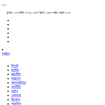
বুধবার , ২৬ এপ্রিল ২০২৩, ২৩শে শ্রাবণ, ১৪৩৩ বঙ্গাব্দ, সন্ধ্যা ৬:২৩
প্রচ্ছদ
সিলেট
জাতীয়
রাজনীতি
সারাদেশ
আন্তর্জাতিক
অর্থনীতি
আইন
খেলাধুলা
বিনোদন
প্রযুক্তি