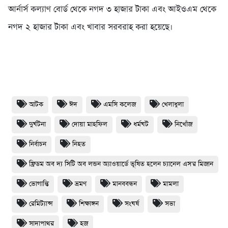
আর্নার্স কল্যাণ বোর্ড থেকে নগদ ৩ হাজার টাকা এবং আইওএম থেকে
নগদ ২ হাজার টাকা এবং খাবার সরবরাহ করা হয়েছে।
আটক
ঈদ
এমসি কলেজ
খেলাধুলা
দুর্ঘটনা
দোয়া মাহফিল
ধর্মঘট
নিখোঁজ
নির্বাচন
নিহত
ফ্রিডম অব দ্য সিটি অব লন্ডন অ্যাওয়ার্ডে ভূষিত হলেন চ্যানেল এস'র মিজান
ভোগান্তি
ভ্রমণ
মানববন্ধন
মামলা
রেমিট্যান্স
শিক্ষাঙ্গন
সংঘর্ষ
সভা
সাদাপাথর
হজ