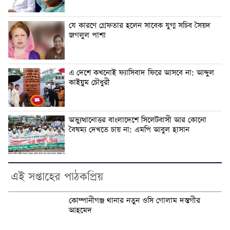
যে কারণে গ্রেফতার হলেন সাবেক যুগ্ম সচিব সৈয়দ
জগলুল পাশা
এ দেশে কখনোই ফ্যাসিবাদ ফিরে আসবে না: আব্দুল
কাইয়ুম চৌধুরী
অভ্যুত্থানোত্তর বাংলাদেশে সিলেটবাসী আর কোনো
বৈষম্য দেখতে চায় না: এমপি আবুল হাসান
এই সপ্তাহের পাঠকপ্রিয়
কোম্পানীগঞ্জ থানার নতুন ওসি গোলাম দস্তগীর
আহমেদ