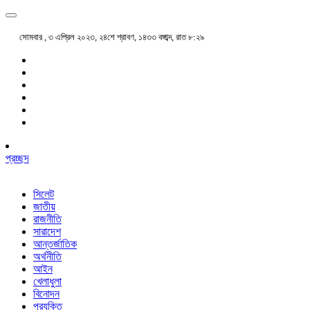
সোমবার , ৩ এপ্রিল ২০২৩, ২৪শে শ্রাবণ, ১৪৩৩ বঙ্গাব্দ, রাত ৮:২৯
প্রচ্ছদ
সিলেট
জাতীয়
রাজনীতি
সারাদেশ
আন্তর্জাতিক
অর্থনীতি
আইন
খেলাধুলা
বিনোদন
প্রযুক্তি