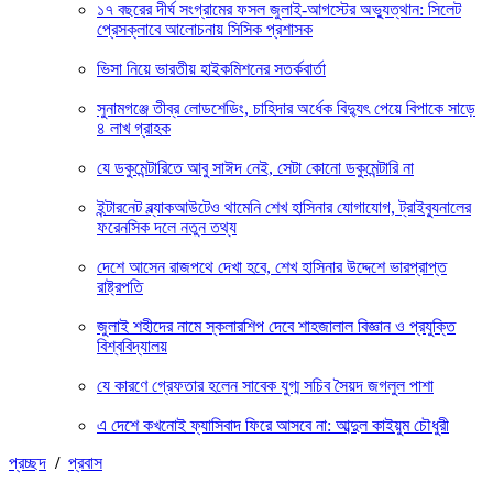
১৭ বছরের দীর্ঘ সংগ্রামের ফসল জুলাই-আগস্টের অভ্যুত্থান: সিলেট
প্রেসক্লাবে আলোচনায় সিসিক প্রশাসক
ভিসা নিয়ে ভারতীয় হাইকমিশনের সতর্কবার্তা
সুনামগঞ্জে তীব্র লোডশেডিং, চাহিদার অর্ধেক বিদ্যুৎ পেয়ে বিপাকে সাড়ে
৪ লাখ গ্রাহক
যে ডকুমেন্টারিতে আবু সাঈদ নেই, সেটা কোনো ডকুমেন্টারি না
ইন্টারনেট ব্ল্যাকআউটেও থামেনি শেখ হাসিনার যোগাযোগ, ট্রাইব্যুনালের
ফরেনসিক দলে নতুন তথ্য
দেশে আসেন রাজপথে দেখা হবে, শেখ হাসিনার উদ্দেশে ভারপ্রাপ্ত
রাষ্ট্রপতি
জুলাই শহীদের নামে স্কলারশিপ দেবে শাহজালাল বিজ্ঞান ও প্রযুক্তি
বিশ্ববিদ্যালয়
যে কারণে গ্রেফতার হলেন সাবেক যুগ্ম সচিব সৈয়দ জগলুল পাশা
এ দেশে কখনোই ফ্যাসিবাদ ফিরে আসবে না: আব্দুল কাইয়ুম চৌধুরী
প্রচ্ছদ
/
প্রবাস