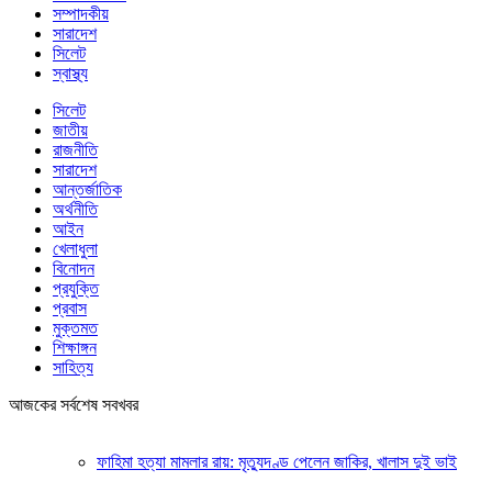
সম্পাদকীয়
সারাদেশ
সিলেট
স্বাস্থ্য
সিলেট
জাতীয়
রাজনীতি
সারাদেশ
আন্তর্জাতিক
অর্থনীতি
আইন
খেলাধুলা
বিনোদন
প্রযুক্তি
প্রবাস
মুক্তমত
শিক্ষাঙ্গন
সাহিত্য
আজকের সর্বশেষ সবখবর
ফাহিমা হত্যা মামলার রায়: মৃত্যুদণ্ড পেলেন জাকির, খালাস দুই ভাই