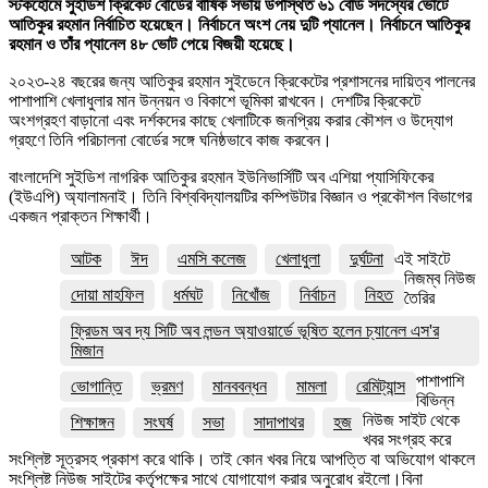
স্টকহোমে সুইডিশ ক্রিকেট বোর্ডের বার্ষিক সভায় উপস্থিত ৬১ বোর্ড সদস্যের ভোটে
আতিকুর রহমান নির্বাচিত হয়েছেন। নির্বাচনে অংশ নেয় দুটি প্যানেল। নির্বাচনে আতিকুর
রহমান ও তাঁর প্যানেল ৪৮ ভোট পেয়ে বিজয়ী হয়েছে।
২০২৩-২৪ বছরের জন্য আতিকুর রহমান সুইডেনে ক্রিকেটের প্রশাসনের দায়িত্ব পালনের
পাশাপাশি খেলাধুলার মান উন্নয়ন ও বিকাশে ভূমিকা রাখবেন। দেশটির ক্রিকেটে
অংশগ্রহণ বাড়ানো এবং দর্শকদের কাছে খেলাটিকে জনপ্রিয় করার কৌশল ও উদ্যোগ
গ্রহণে তিনি পরিচালনা বোর্ডের সঙ্গে ঘনিষ্ঠভাবে কাজ করবেন।
বাংলাদেশি সুইডিশ নাগরিক আতিকুর রহমান ইউনিভার্সিটি অব এশিয়া প্যাসিফিকের
(ইউএপি) অ্যালামনাই। তিনি বিশ্ববিদ্যালয়টির কম্পিউটার বিজ্ঞান ও প্রকৌশল বিভাগের
একজন প্রাক্তন শিক্ষার্থী।
আটক
ঈদ
এমসি কলেজ
খেলাধুলা
দুর্ঘটনা
এই সাইটে
নিজম্ব নিউজ
দোয়া মাহফিল
ধর্মঘট
নিখোঁজ
নির্বাচন
নিহত
তৈরির
ফ্রিডম অব দ্য সিটি অব লন্ডন অ্যাওয়ার্ডে ভূষিত হলেন চ্যানেল এস'র
মিজান
পাশাপাশি
ভোগান্তি
ভ্রমণ
মানববন্ধন
মামলা
রেমিট্যান্স
বিভিন্ন
নিউজ সাইট থেকে
শিক্ষাঙ্গন
সংঘর্ষ
সভা
সাদাপাথর
হজ
খবর সংগ্রহ করে
সংশ্লিষ্ট সূত্রসহ প্রকাশ করে থাকি। তাই কোন খবর নিয়ে আপত্তি বা অভিযোগ থাকলে
সংশ্লিষ্ট নিউজ সাইটের কর্তৃপক্ষের সাথে যোগাযোগ করার অনুরোধ রইলো।বিনা