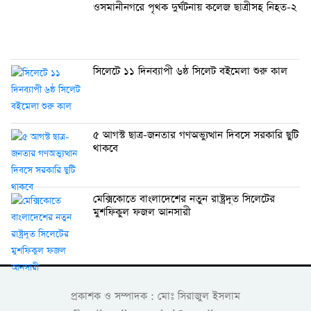
ওসমানীনগরে পৃথক দুর্ঘটনায় কলেজ ছাত্রীসহ নিহত-২
সিলেটে ১১ দিনব্যাপী ৬ষ্ঠ সিলেট বইমেলা শুরু কাল
৫ আগস্ট ছাত্র-জনতার গণঅভ্যুত্থান দিবসে সরকারি ছুটি
থাকবে
মেক্সিকোতে বাংলাদেশের নতুন রাষ্ট্রদূত সিলেটের
মুশফিকুল ফজল আনসারী
প্রকাশক ও সম্পাদক : মোঃ সিরাজুল ইসলাম