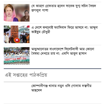
যে কারণে গ্রেফতার হলেন সাবেক যুগ্ম সচিব সৈয়দ
জগলুল পাশা
এ দেশে কখনোই ফ্যাসিবাদ ফিরে আসবে না: আব্দুল
কাইয়ুম চৌধুরী
অভ্যুত্থানোত্তর বাংলাদেশে সিলেটবাসী আর কোনো
বৈষম্য দেখতে চায় না: এমপি আবুল হাসান
এই সপ্তাহের পাঠকপ্রিয়
কোম্পানীগঞ্জ থানার নতুন ওসি গোলাম দস্তগীর
আহমেদ