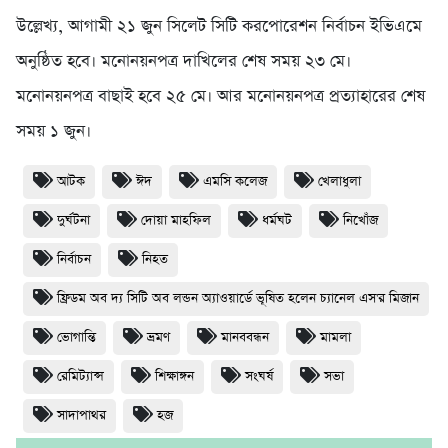
উল্লেখ্য, আগামী ২১ জুন সিলেট সিটি করপোরেশন নির্বাচন ইভিএমে
অনুষ্ঠিত হবে। মনোনয়নপত্র দাখিলের শেষ সময় ২৩ মে।
মনোনয়নপত্র বাছাই হবে ২৫ মে। আর মনোনয়নপত্র প্রত্যাহারের শেষ
সময় ১ জুন।
আটক
ঈদ
এমসি কলেজ
খেলাধুলা
দুর্ঘটনা
দোয়া মাহফিল
ধর্মঘট
নিখোঁজ
নির্বাচন
নিহত
ফ্রিডম অব দ্য সিটি অব লন্ডন অ্যাওয়ার্ডে ভূষিত হলেন চ্যানেল এস'র মিজান
ভোগান্তি
ভ্রমণ
মানববন্ধন
মামলা
রেমিট্যান্স
শিক্ষাঙ্গন
সংঘর্ষ
সভা
সাদাপাথর
হজ