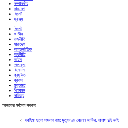
সম্পাদকীয়
সারাদেশ
সিলেট
স্বাস্থ্য
সিলেট
জাতীয়
রাজনীতি
সারাদেশ
আন্তর্জাতিক
অর্থনীতি
আইন
খেলাধুলা
বিনোদন
প্রযুক্তি
প্রবাস
মুক্তমত
শিক্ষাঙ্গন
সাহিত্য
আজকের সর্বশেষ সবখবর
ফাহিমা হত্যা মামলার রায়: মৃত্যুদণ্ড পেলেন জাকির, খালাস দুই ভাই