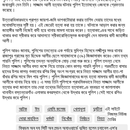
জবানবন্দি দেন তিনি। সাজ্জাদ আলী হত্যার ঘটনায় পুলিশ ইতোমধ্যে ৩জনকে গ্রেফতার
করেছে।
উত্তরাধিকারভাবে প্রাপ্ত জায়গা-জমি ভাগবাটোয়ারা করার তাগিদ দেয়ায় তাদের মধ্যে
মনোমালিন্যের সৃষ্টি হয়। এই জেরেই হত্যা করা হয় তাকে। ঘটনাকে আড়াল করার জন্য
জাহাঙ্গীর আলী নিজেই বাদী হয়ে থানায় মামলা দায়ের করেন। হত্যাকাণ্ডের সাথে জড়িত
থাকার কথা স্বীকার করে আদালতে স্বীকারোক্তিমূলক জবানবন্দি দেন মামলার বাদী জাহাঙ্গীর
আলী।
পুলিশ আরও জানায়, পুলিশের তদন্তের এক পর্যায়ে সন্দিগ্ধ হিসেবে লক্ষ্মীপুর সদর থানার
রাজাপুর গ্রামের মৃত ছিদ্দেক আলীর ছেলে সাহাজানকে (৩৯) জিজ্ঞাসাবাদ করেও কোন তথ্য
পায়নি পুলিশ। পুলিশের তদন্ত অন্যদিকে মোড় নেয়া শুরু করে। পুলিশ তদন্ত নেমে
নিহত সাজ্জাদ আলীর বসত কক্ষে গিয়ে তাহার কোন কাপড় পায়নি পুলিশ। পরবর্তীতে বাসার
ছাদের উপর কাপড় শুকানোর রশির কিছু অংশ সংগ্রহ করে নিহত সাজ্জাদ আলীর হাত-পা
বাঁধার রশির সাথে মিল পায় পুলিশ। পুলিশ জিজ্ঞাসাবাদের জন্য হত্যা মামলার বাদী জাহাঙ্গীর
আলীকে থানায় নিয়ে যায়। এ সময় তিনি পুলিশকে প্রাথমিকভাবে নিহত সাজ্জাদ আলীকে
হত্যার কথা জানালে তার দেয়া তথ্যের ভিত্তিতে হত্যাকাণ্ডে ব্যবহৃত দা জালালাবাদ
থানাধীন বস্তন্তরগাঁও এলাকার কবরস্থান থেকে উদ্ধার করে পুলিশ।সেই সাথে রশিও
উদ্ধার করে পুলিশ।
আটক
ঈদ
এমসি কলেজ
খেলাধুলা
দুর্ঘটনা
এই সাইটে
নিজম্ব নিউজ
দোয়া মাহফিল
ধর্মঘট
নিখোঁজ
নির্বাচন
নিহত
তৈরির
ফ্রিডম অব দ্য সিটি অব লন্ডন অ্যাওয়ার্ডে ভূষিত হলেন চ্যানেল এস'র