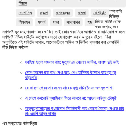
মিজান
পাশাপাশি
ভোগান্তি
ভ্রমণ
মানববন্ধন
মামলা
রেমিট্যান্স
বিভিন্ন
নিউজ সাইট থেকে
শিক্ষাঙ্গন
সংঘর্ষ
সভা
সাদাপাথর
হজ
খবর সংগ্রহ করে
সংশ্লিষ্ট সূত্রসহ প্রকাশ করে থাকি। তাই কোন খবর নিয়ে আপত্তি বা অভিযোগ থাকলে
সংশ্লিষ্ট নিউজ সাইটের কর্তৃপক্ষের সাথে যোগাযোগ করার অনুরোধ রইলো।বিনা
অনুমতিতে এই সাইটের সংবাদ, আলোকচিত্র অডিও ও ভিডিও ব্যবহার করা বেআইনি।
লীড নিউজ সর্বশেষ
ফাহিমা হত্যা মামলার রায়: মৃত্যুদণ্ড পেলেন জাকির, খালাস দুই ভাই
দেশে আসেন রাজপথে দেখা হবে, শেখ হাসিনার উদ্দেশে ভারপ্রাপ্ত
রাষ্ট্রপতি
যে কারণে গ্রেফতার হলেন সাবেক যুগ্ম সচিব সৈয়দ জগলুল পাশা
এ দেশে কখনোই ফ্যাসিবাদ ফিরে আসবে না: আব্দুল কাইয়ুম চৌধুরী
অভ্যুত্থানোত্তর বাংলাদেশে সিলেটবাসী আর কোনো বৈষম্য দেখতে চায়
না: এমপি আবুল হাসান
এই সপ্তাহের পাঠকপ্রিয়