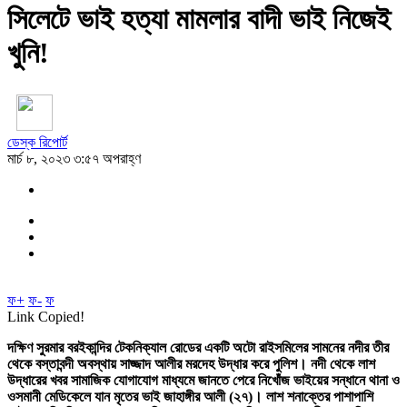
সিলেটে ভাই হত্যা মামলার বাদী ভাই নিজেই
খুনি!
ডেস্ক রিপোর্ট
মার্চ ৮, ২০২৩ ৩:৫৭ অপরাহ্ণ
ফ+
ফ-
ফ
Link Copied!
দক্ষিণ সুরমার বরইকান্দির টেকনিক্যাল রোডের একটি অটো রাইসমিলের সামনের নদীর তীর
থেকে বস্তাবন্দী অবস্থায় সাজ্জাদ আলীর মরদেহ উদ্ধার করে পুলিশ। নদী থেকে লাশ
উদ্ধারের খবর সামাজিক যোগাযোগ মাধ্যমে জানতে পেরে নিখোঁজ ভাইয়ের সন্ধানে থানা ও
ওসমানী মেডিকেলে যান মৃতের ভাই জাহাঙ্গীর আলী (২৭)। লাশ শনাক্তের পাশাপাশি