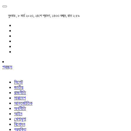
বুধবার , ৮ মার্চ ২০২৩, ২৪শে শ্রাবণ, ১৪৩৩ বঙ্গাব্দ, রাত ২:৫৯
প্রচ্ছদ
সিলেট
জাতীয়
রাজনীতি
সারাদেশ
আন্তর্জাতিক
অর্থনীতি
আইন
খেলাধুলা
বিনোদন
প্রযুক্তি