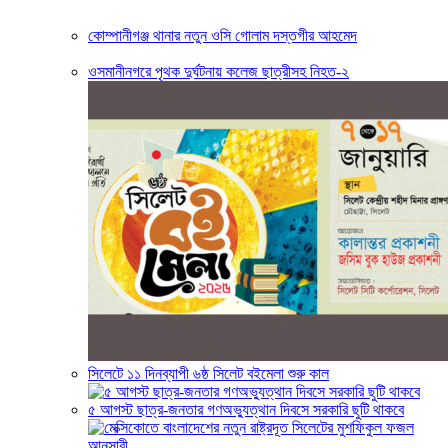
কোম্পানীগঞ্জ থানার নতুন ওসি গোলাম দস্তগীর আহমেদ
ওসমানীনগরে পৃথক দুর্ঘটনায় কলেজ ছাত্রীসহ নিহত-২
সিলেটে ১১ দিনব্যাপী ৬ষ্ঠ সিলেট বইমেলা শুরু কাল
৫ আগস্ট ছাত্র-জনতার গণঅভ্যুত্থান দিবসে সরকারি ছুটি থাকবে