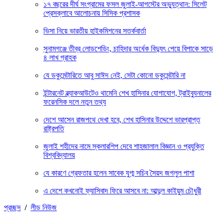
১৭ বছরের দীর্ঘ সংগ্রামের ফসল জুলাই-আগস্টের অভ্যুত্থান: সিলেট
প্রেসক্লাবে আলোচনায় সিসিক প্রশাসক
ভিসা নিয়ে ভারতীয় হাইকমিশনের সতর্কবার্তা
সুনামগঞ্জে তীব্র লোডশেডিং, চাহিদার অর্ধেক বিদ্যুৎ পেয়ে বিপাকে সাড়ে
৪ লাখ গ্রাহক
যে ডকুমেন্টারিতে আবু সাঈদ নেই, সেটা কোনো ডকুমেন্টারি না
ইন্টারনেট ব্ল্যাকআউটেও থামেনি শেখ হাসিনার যোগাযোগ, ট্রাইব্যুনালের
ফরেনসিক দলে নতুন তথ্য
দেশে আসেন রাজপথে দেখা হবে, শেখ হাসিনার উদ্দেশে ভারপ্রাপ্ত
রাষ্ট্রপতি
জুলাই শহীদের নামে স্কলারশিপ দেবে শাহজালাল বিজ্ঞান ও প্রযুক্তি
বিশ্ববিদ্যালয়
যে কারণে গ্রেফতার হলেন সাবেক যুগ্ম সচিব সৈয়দ জগলুল পাশা
এ দেশে কখনোই ফ্যাসিবাদ ফিরে আসবে না: আব্দুল কাইয়ুম চৌধুরী
প্রচ্ছদ
/
লীড নিউজ