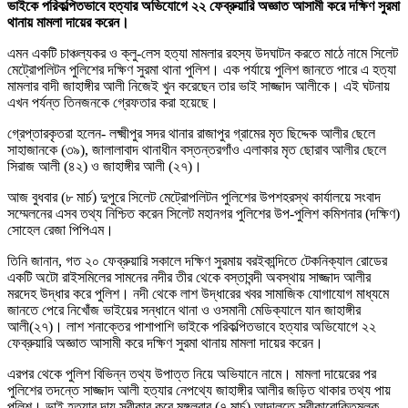
ভাইকে পরিকল্পিতভাবে হত্যার অভিযোগে ২২ ফেব্রুয়ারি অজ্ঞাত আসামী করে দক্ষিণ সুরমা
থানায় মামলা দায়ের করেন।
এমন একটি চাঞ্চল্যকর ও ক্লু-লেস হত্যা মামলার রহস্য উদঘাটন করতে মাঠে নামে সিলেট
মেট্রোপলিটন পুলিশের দক্ষিণ সুরমা থানা পুলিশ। এক পর্যায়ে পুলিশ জানতে পারে এ হত্যা
মামলার বাদী জাহাঙ্গীর আলী নিজেই খুন করেছেন তার ভাই সাজ্জাদ আলীকে। এই ঘটনায়
এখন পর্যন্ত তিনজনকে গ্রেফতার করা হয়েছে।
গ্রেপ্তারকৃতরা হলেন- লক্ষ্মীপুর সদর থানার রাজাপুর গ্রামের মৃত ছিদ্দেক আলীর ছেলে
সাহাজানকে (৩৯), জালালাবাদ থানাধীন বস্তন্তরগাঁও এলাকার মৃত ছোরাব আলীর ছেলে
সিরাজ আলী (৪২) ও জাহাঙ্গীর আলী (২৭)।
আজ বুধবার (৮ মার্চ) দুপুরে সিলেট মেট্রোপলিটন পুলিশের উপশহরস্থ কার্যালয়ে সংবাদ
সম্মেলনের এসব তথ্য নিশ্চিত করেন সিলেট মহানগর পুলিশের উপ-পুলিশ কমিশনার (দক্ষিণ)
সোহেল রেজা পিপিএম।
তিনি জানান, গত ২০ ফেব্রুয়ারি সকালে দক্ষিণ সুরমায় বরইকান্দিতে টেকনিক্যাল রোডের
একটি অটো রাইসমিলের সামনের নদীর তীর থেকে বস্তাবন্দী অবস্থায় সাজ্জাদ আলীর
মরদেহ উদ্ধার করে পুলিশ। নদী থেকে লাশ উদ্ধারের খবর সামাজিক যোগাযোগ মাধ্যমে
জানতে পেরে নিখোঁজ ভাইয়ের সন্ধানে থানা ও ওসমানী মেডিক্যালে যান জাহাঙ্গীর
আলী(২৭)। লাশ শনাক্তের পাশাপাশি ভাইকে পরিকল্পিতভাবে হত্যার অভিযোগে ২২
ফেব্রুয়ারি অজ্ঞাত আসামী করে দক্ষিণ সুরমা থানায় মামলা দায়ের করেন।
এরপর থেকে পুলিশ বিভিন্ন তথ্য উপাত্ত নিয়ে অভিযানে নামে। মামলা দায়েরের পর
পুলিশের তদন্তে সাজ্জাদ আলী হত্যার নেপথ্যে জাহাঙ্গীর আলীর জড়িত থাকার তথ্য পায়
পুলিশ। ভাই হত্যার দায় স্বীকার করে মঙ্গলবার (৭ মার্চ) আদালতে স্বীকারোক্তিমূলক