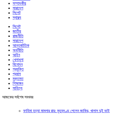
সম্পাদকীয়
সারাদেশ
সিলেট
স্বাস্থ্য
সিলেট
জাতীয়
রাজনীতি
সারাদেশ
আন্তর্জাতিক
অর্থনীতি
আইন
খেলাধুলা
বিনোদন
প্রযুক্তি
প্রবাস
মুক্তমত
শিক্ষাঙ্গন
সাহিত্য
আজকের সর্বশেষ সবখবর
ফাহিমা হত্যা মামলার রায়: মৃত্যুদণ্ড পেলেন জাকির, খালাস দুই ভাই