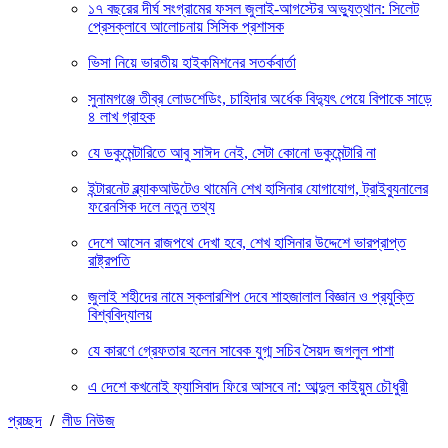
১৭ বছরের দীর্ঘ সংগ্রামের ফসল জুলাই-আগস্টের অভ্যুত্থান: সিলেট
প্রেসক্লাবে আলোচনায় সিসিক প্রশাসক
ভিসা নিয়ে ভারতীয় হাইকমিশনের সতর্কবার্তা
সুনামগঞ্জে তীব্র লোডশেডিং, চাহিদার অর্ধেক বিদ্যুৎ পেয়ে বিপাকে সাড়ে
৪ লাখ গ্রাহক
যে ডকুমেন্টারিতে আবু সাঈদ নেই, সেটা কোনো ডকুমেন্টারি না
ইন্টারনেট ব্ল্যাকআউটেও থামেনি শেখ হাসিনার যোগাযোগ, ট্রাইব্যুনালের
ফরেনসিক দলে নতুন তথ্য
দেশে আসেন রাজপথে দেখা হবে, শেখ হাসিনার উদ্দেশে ভারপ্রাপ্ত
রাষ্ট্রপতি
জুলাই শহীদের নামে স্কলারশিপ দেবে শাহজালাল বিজ্ঞান ও প্রযুক্তি
বিশ্ববিদ্যালয়
যে কারণে গ্রেফতার হলেন সাবেক যুগ্ম সচিব সৈয়দ জগলুল পাশা
এ দেশে কখনোই ফ্যাসিবাদ ফিরে আসবে না: আব্দুল কাইয়ুম চৌধুরী
প্রচ্ছদ
/
লীড নিউজ