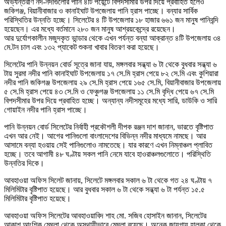
অভ্যন্তরীণ নদ-নদীগুলোর পানি ৪টি পয়েন্টে বিপদসীমার উপর দিয়ে প্রবাহিত হলেও
জকিগঞ্জ, বিয়ানীবাজার ও কানাইঘাট উপজেলায় পানি হ্রাস পাচ্ছে। বন্যার সার্বিক
পরিস্থিতির উন্নতি হচ্ছে। সিলেটের ৪ টি উপজেলার ১৮ হাজার ৬৬১ জন মানুষ পানিবন্দি
হয়েছেন। এর মধ্যে বর্তমানে ২৮০ জন মানুষ আশ্রয়কেন্দ্রে রয়েছেন।
আর দুর্যোগকালীন মজুদকৃত ভান্ডার থেকে এখন পর্যন্ত বন্যা আক্রান্ত ৪টি উপজেলায় ৩৪
মে.টন চাল এবং ১৩২ প্যাকেট শুকনা খাবার বিতরণ করা হয়েছে।
সিলেটের পানি উন্নয়ন বোর্ড সূত্রে জানা যায়, মঙ্গলবার সন্ধ্যা ৬ টা থেকে বুধবার সন্ধ্যা ৬
টায় সুরমা নদীর পানি কানাইঘাট উপজেলায় ১৭ সে.মি হ্রাস পেয়ে ৮২ সে.মি এবং কুশিয়ারা
নদীর পানি জকিগঞ্জ উপজেলায় ২৯ সে.মি হ্রাস পেয়ে ১৬৫ সে.মি, বিয়ানীবাজার উপজেলায়
৫ সে.মি হ্রাস পেয়ে ৪৩ সে.মি ও ফেঞ্চুগঞ্জ উপজেলায় ১১ সে.মি বৃদ্ধি পেয়ে ৬৭ সে.মি
বিপদসীমার উপর দিয়ে প্রবাহিত হচ্ছে। অন্যান্য নদীসমূহের মধ্যে সারি, ডাউকি ও সারি
গোয়াইন নদীর পানি হ্রাস পাচ্ছে।
পানি উন্নয়ন বোর্ড সিলেটের নির্বাহী প্রকৌশলী দীপক রঞ্জন দাশ জানান, ভারতে বৃষ্টিপাত
এখন আর নেই। আগের পানিগুলো বাংলাদেশের বিভিন্ন নদীর মাধ্যমে নামছে। আর
আসামে বন্যা হওয়ায় সেই পানিগুলোও নামতেছে। যার কারণে এখন নিম্নাঞ্চল প্লাবিত
হচ্ছে। তবে আগামী ৪৮ ঘণ্টায় সকল পানি নেমে যাবে হাওরাঞ্চলগুলোতে। পরিস্থিতি
উন্নতির দিকে।
আবহাওয়া অফিস সিলেট জানায়, সিলেটে মঙ্গলবার সকাল ৬ টা থেকে গত ২৪ ঘণ্টায় ৭
মিলিমিটার বৃষ্টিপাত হয়েছে। আর বুধবার সকাল ৬ টা থেকে সন্ধ্যা ৬ টা পর্যন্ত ১৫.৫
মিলিমিটার বৃষ্টিপাত হয়েছে।
আবহাওয়া অফিস সিলেটের আবহাওয়াবিদ শাহ মো. সজিব হোসাইন জানান, সিলেটের
আকাশ আংশিক মেঘলা থেকে অস্থায়ীভাবে মেঘলা রয়েছে। অনেক জায়গায় হালকা থেকে