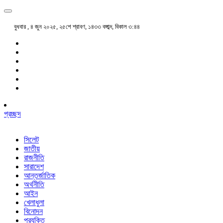
বুধবার , ৪ জুন ২০২৫, ২৫শে শ্রাবণ, ১৪৩৩ বঙ্গাব্দ, বিকাল ৩:৪৪
প্রচ্ছদ
সিলেট
জাতীয়
রাজনীতি
সারাদেশ
আন্তর্জাতিক
অর্থনীতি
আইন
খেলাধুলা
বিনোদন
প্রযুক্তি