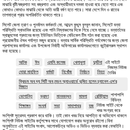
মাঝারি বৃষ্টি/বজ্রপাত সহ বজ্রপাত এবং অস্থায়ীভাবে দমকা হাওয়া বয়ে যেতে পারে এবং
কোথাও কোথাও মাঝারি থেকে অতি ভারী বর্ষণ হতে পারে। সারা দেশে দিন ও রাতের
তাপমাত্রা প্রায় অপরিবর্তিত থাকতে পারে।
সিলেট জেলা ত্রাণ ও পুনর্বাসন কর্মকর্তা মো. আব্দুল কুদ্দুস বুলবুল জানান, সিলেটে বন্যা
পরিস্থিতি স্বাভাবিক রয়েছে এবং পানি নিম্নাঞ্চলের দিকে গিয়ে নেমে যাচ্ছে। বন্যার্তদের
স্বাস্থ্যসেবা প্রদানের জন্য ইউনিয়ন ভিত্তিক মেডিকেল টিম গঠন করা হয়েছে এবং
প্রয়োজনীয় ঔষধ পর্যাপ্ত মজুদ রয়েছে। বন্যার সার্বিক পরিস্থিতি পর্যবেক্ষণের জন্য জেলা
প্রশাসকের কার্যালয় এবং উপজেলা নির্বাহী অফিসারের কার্যালয়গুলোতে কন্ট্রোলরুম স্থাপন
করা হয়েছে।
আটক
ঈদ
এমসি কলেজ
খেলাধুলা
দুর্ঘটনা
এই সাইটে
নিজম্ব নিউজ
দোয়া মাহফিল
ধর্মঘট
নিখোঁজ
নির্বাচন
নিহত
তৈরির
ফ্রিডম অব দ্য সিটি অব লন্ডন অ্যাওয়ার্ডে ভূষিত হলেন চ্যানেল এস'র
মিজান
পাশাপাশি
ভোগান্তি
ভ্রমণ
মানববন্ধন
মামলা
রেমিট্যান্স
বিভিন্ন
নিউজ সাইট থেকে
শিক্ষাঙ্গন
সংঘর্ষ
সভা
সাদাপাথর
হজ
খবর সংগ্রহ করে
সংশ্লিষ্ট সূত্রসহ প্রকাশ করে থাকি। তাই কোন খবর নিয়ে আপত্তি বা অভিযোগ থাকলে
সংশ্লিষ্ট নিউজ সাইটের কর্তৃপক্ষের সাথে যোগাযোগ করার অনুরোধ রইলো।বিনা
অনুমতিতে এই সাইটের সংবাদ, আলোকচিত্র অডিও ও ভিডিও ব্যবহার করা বেআইনি।