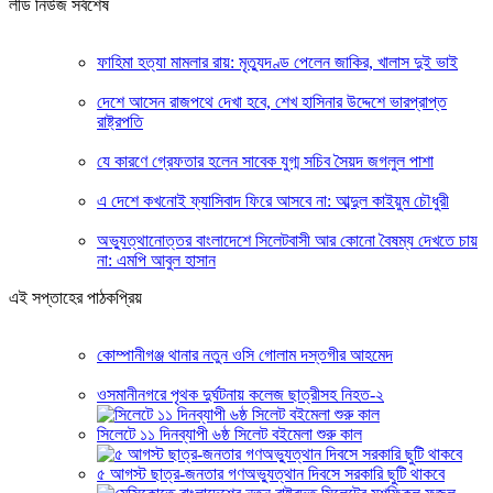
লীড নিউজ সর্বশেষ
ফাহিমা হত্যা মামলার রায়: মৃত্যুদণ্ড পেলেন জাকির, খালাস দুই ভাই
দেশে আসেন রাজপথে দেখা হবে, শেখ হাসিনার উদ্দেশে ভারপ্রাপ্ত
রাষ্ট্রপতি
যে কারণে গ্রেফতার হলেন সাবেক যুগ্ম সচিব সৈয়দ জগলুল পাশা
এ দেশে কখনোই ফ্যাসিবাদ ফিরে আসবে না: আব্দুল কাইয়ুম চৌধুরী
অভ্যুত্থানোত্তর বাংলাদেশে সিলেটবাসী আর কোনো বৈষম্য দেখতে চায়
না: এমপি আবুল হাসান
এই সপ্তাহের পাঠকপ্রিয়
কোম্পানীগঞ্জ থানার নতুন ওসি গোলাম দস্তগীর আহমেদ
ওসমানীনগরে পৃথক দুর্ঘটনায় কলেজ ছাত্রীসহ নিহত-২
সিলেটে ১১ দিনব্যাপী ৬ষ্ঠ সিলেট বইমেলা শুরু কাল
৫ আগস্ট ছাত্র-জনতার গণঅভ্যুত্থান দিবসে সরকারি ছুটি থাকবে