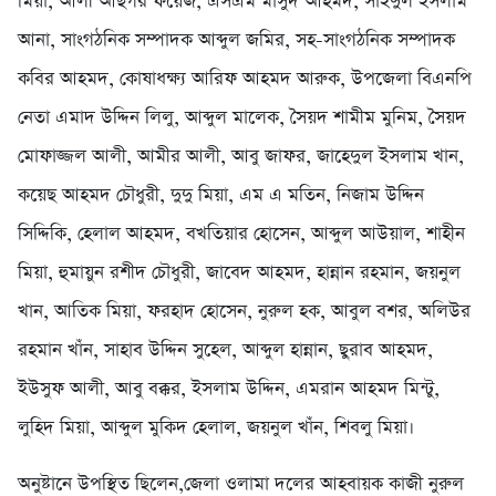
মিয়া, আলী আছগর ফয়েজ, এসএম মাসুদ আহমদ, সাইদুল ইসলাম
আনা, সাংগঠনিক সম্পাদক আব্দুল জমির, সহ-সাংগঠনিক সম্পাদক
কবির আহমদ, কোষাধক্ষ্য আরিফ আহমদ আরুক, উপজেলা বিএনপি
নেতা এমাদ উদ্দিন লিলু, আব্দুল মালেক, সৈয়দ শামীম মুনিম, সৈয়দ
মোফাজ্জল আলী, আমীর আলী, আবু জাফর, জাহেদুল ইসলাম খান,
কয়েছ আহমদ চৌধুরী, দুদু মিয়া, এম এ মতিন, নিজাম উদ্দিন
সিদ্দিকি, হেলাল আহমদ, বখতিয়ার হোসেন, আব্দুল আউয়াল, শাহীন
মিয়া, হুমায়ুন রশীদ চৌধুরী, জাবেদ আহমদ, হান্নান রহমান, জয়নুল
খান, আতিক মিয়া, ফরহাদ হোসেন, নুরুল হক, আবুল বশর, অলিউর
রহমান খাঁন, সাহাব উদ্দিন সুহেল, আব্দুল হান্নান, ছুরাব আহমদ,
ইউসুফ আলী, আবু বক্কর, ইসলাম উদ্দিন, এমরান আহমদ মিন্টু,
লুহিদ মিয়া, আব্দুল মুকিদ হেলাল, জয়নুল খাঁন, শিবলু মিয়া।
অনুষ্টানে উপস্থিত ছিলেন,জেলা ওলামা দলের আহবায়ক কাজী নুরুল