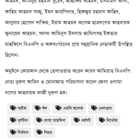
আহমদ, আমিনুর রহমান সুয়েব, জাহাঙ্গির আহমদ, ইসমাইল আলী,
ফাহিম আহমদ সাজু, ইমন জায়গিদার, হিফজুর রহমান ফাহিদ,
আনুয়ার হোসেন সাব্বির, ইরাম আহমদ কলেজ ছাত্রদলের আহবায়ক
জুনায়েদ আহমদ, সদস্য আমিনুল ইসলাম জামিলসহ ইফতার
মাহফিলে বিএনপি ও অঙ্গসংগঠনের প্রায় সহস্রাধিক নেতাকর্মী উপস্থিত
ছিলেন।
অনুষ্টনে কোরআন থেকে তেলাওয়াত করেন আরব আমিরাত বিএনপি
নেতা নুরুল আমিন ও মোনাজাত পরিচালনা করেন জেলা ওলামা
দলের আহবায়ক কাজী নুরুল হক।
আটক
ঈদ
এমসি কলেজ
খেলাধুলা
দুর্ঘটনা
দোয়া মাহফিল
ধর্মঘট
নিখোঁজ
নির্বাচন
নিহত