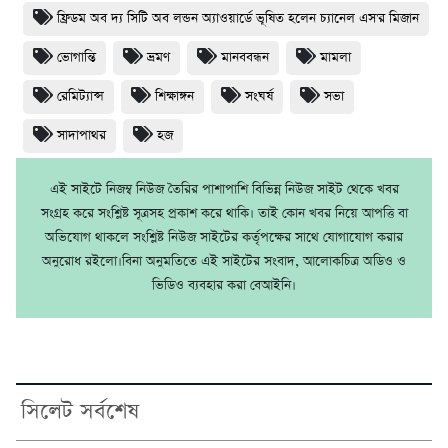
ফ্রিডম অব দ্য সিটি অব লন্ডন অ্যাওয়ার্ডে ভূষিত হলেন চ্যানেল এস'র মিজান
ভোগান্তি
ভ্রমণ
মানববন্ধন
মামলা
রেমিট্যান্স
শিক্ষাঙ্গন
সংঘর্ষ
সভা
সাদাপাথর
হজ
এই সাইটে নিজম্ব নিউজ তৈরির পাশাপাশি বিভিন্ন নিউজ সাইট থেকে খবর
সংগ্রহ করে সংশ্লিষ্ট সূত্রসহ প্রকাশ করে থাকি। তাই কোন খবর নিয়ে আপত্তি বা
অভিযোগ থাকলে সংশ্লিষ্ট নিউজ সাইটের কর্তৃপক্ষের সাথে যোগাযোগ করার
অনুরোধ রইলো।বিনা অনুমতিতে এই সাইটের সংবাদ, আলোকচিত্র অডিও ও
ভিডিও ব্যবহার করা বেআইনি।
সিলেট সর্বশেষ