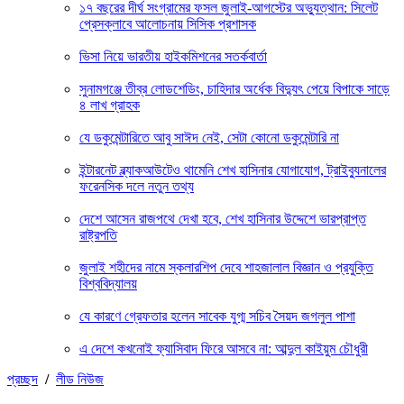
১৭ বছরের দীর্ঘ সংগ্রামের ফসল জুলাই-আগস্টের অভ্যুত্থান: সিলেট
প্রেসক্লাবে আলোচনায় সিসিক প্রশাসক
ভিসা নিয়ে ভারতীয় হাইকমিশনের সতর্কবার্তা
সুনামগঞ্জে তীব্র লোডশেডিং, চাহিদার অর্ধেক বিদ্যুৎ পেয়ে বিপাকে সাড়ে
৪ লাখ গ্রাহক
যে ডকুমেন্টারিতে আবু সাঈদ নেই, সেটা কোনো ডকুমেন্টারি না
ইন্টারনেট ব্ল্যাকআউটেও থামেনি শেখ হাসিনার যোগাযোগ, ট্রাইব্যুনালের
ফরেনসিক দলে নতুন তথ্য
দেশে আসেন রাজপথে দেখা হবে, শেখ হাসিনার উদ্দেশে ভারপ্রাপ্ত
রাষ্ট্রপতি
জুলাই শহীদের নামে স্কলারশিপ দেবে শাহজালাল বিজ্ঞান ও প্রযুক্তি
বিশ্ববিদ্যালয়
যে কারণে গ্রেফতার হলেন সাবেক যুগ্ম সচিব সৈয়দ জগলুল পাশা
এ দেশে কখনোই ফ্যাসিবাদ ফিরে আসবে না: আব্দুল কাইয়ুম চৌধুরী
প্রচ্ছদ
/
লীড নিউজ