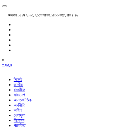
শুক্রবার , ৫ মে ২০২৩, ২৩শে শ্রাবণ, ১৪৩৩ বঙ্গাব্দ, রাত ৪:৪৬
প্রচ্ছদ
সিলেট
জাতীয়
রাজনীতি
সারাদেশ
আন্তর্জাতিক
অর্থনীতি
আইন
খেলাধুলা
বিনোদন
প্রযুক্তি