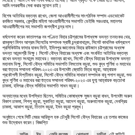
দিয়েছে। আমি সে কষ্ট লাঘব করতে এসেছি। আমি প্রকৃত পক্ষে মেয়র হতে আসিনি,
আমি নগরবাসীর সেবা করার সুযোগ চাই।
বিশেষ অতিথির বক্তব্য রাখেন, জেলা আওয়ামীলীগের সাংগঠনিক সম্পাদ এডভোকেট
রনজিত সরকার, কেন্দ্রীয় মহিলা আওয়ামীলীগের সভাপতি ডেইজি সরওয়ার, মহানগর
আওয়ামীলীগের সহ সভাপতি জগদ্বীশ চন্দ্র দাস।
ধর্মদেশনা করেন কাতালগঞ্জ নব পণ্ডিত বিহার চট্টগ্রামের উপাধ্যক্ষ ভদন্ত তনহংকর থের,
রামকৃষ্ণ মিশন আশ্রম সিলেটের সম্পাদক স্বামী চন্দ্রানাথানন্দ, সিলেট কাথলিক ধর্মপ্রদেশ
প্রসিকিউটর ফাদার যাকব ফিনি, ইদিলপুর জ্ঞানোদয় বিহার রাউজান চট্টগ্রামের অধ্যক্ষ
ভদন্ত আনন্দশ্রী ভিক্ষু। সিলেট বৌদ্ধ বিহারের অধ্যক্ষ এবং সংবর্ধিত অতিথির বক্তব্য
রাখেন ভদন্ত সংঘানন্দ মহাথের। বক্তব্য রাখেন, সিলেট বৌদ্ধ বিহারের উপাধ্যক্ষ ভদন্ত
মহানাম ভিক্ষু, সিলেট বৌদ্ধ সমিতির সভাপতি নিশুতোষ বড়ুয়া, শুভ বুদ্ধ পূর্ণিমা ও মহাথের
বরণোত্তর সম্মাননা পরিষদ-২০২৩ এর উপদেষ্টা জ্যোতি মিত্র বড়ুয়া, আহ্বায়ক
প্রকৌশলী দিপ্তীমান বড়ুয়া, সিলেট বৌদ্ধ সমিতির সাধারণ সম্পাদক বাবু পলাশ বড়ুয়া, শুভ
বুদ্ধ পূর্ণিমা ও মহাথের বরণোত্তর সম্মাননা পরিষদ-২০২৩ এর যুগ্ম আহ্বায়ক বড়চোখা
চাকমা, হবিগঞ্জ বৌদ্ধ সমিতির সভাপতি সাধন বড়ুয়া।
অন্যান্যের মধ্যে উপস্থিত ছিলেন, সমিতির কোষাধ্যক্ষ সুজন বড়ুয়া বাধন, উপদেষ্টা অরুন
বিকাশ চাকমা, পিপলু বড়ুয়া, সুকান্তি বড়ুয়া, আদেশ বড়ুয়া, অরুনালোক বড়ুয়া, দেবপ্রিয়
চাকমা, আকাশ বড়ুয়া, তিতাস বড়ুয়া, ইমন বড়ুয়া প্রমুখ।
অনুষ্ঠানে শেষে সিটি মেয়র আরিফুল হক চৌধুরী সিলেট বৌদ্ধ বিহারের ২য় তলার কাজের
শুভ উদ্বোধন করেন। বিজ্ঞপ্তি
আটক
ঈদ
এমসি কলেজ
খেলাধুলা
দুর্ঘটনা
এই সাইটে