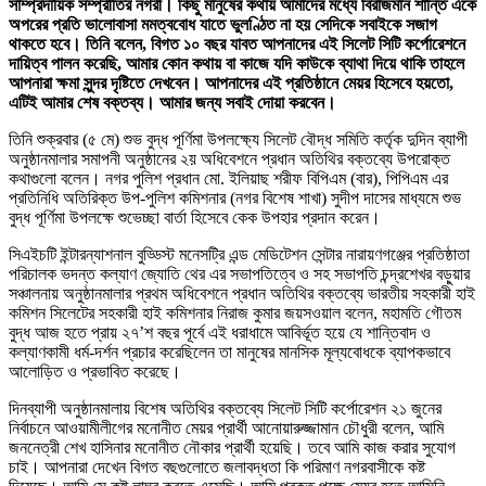
সাম্প্রদায়িক সম্প্রীতির নগরী। কিছু মানুষের কথায় আমাদের মধ্যে বিরাজমান শান্তি একে
অপরের প্রতি ভালোবাসা মমত্ববোধ যাতে ভুলণ্ঠিত না হয় সেদিকে সবাইকে সজাগ
থাকতে হবে। তিনি বলেন, বিগত ১০ বছর যাবত আপনাদের এই সিলেট সিটি কর্পোরেশনে
দায়িত্ব পালন করেছি, আমার কোন কথায় বা কাজে যদি কাউকে ব্যাথা দিয়ে থাকি তাহলে
আপনারা ক্ষমা সুন্দর দৃষ্টিতে দেখবেন। আপনাদের এই প্রতিষ্ঠানে মেয়র হিসেবে হয়তো,
এটিই আমার শেষ বক্তব্য। আমার জন্য সবাই দোয়া করবেন।
তিনি শুক্রবার (৫ মে) শুভ বুদ্ধ পূর্ণিমা উপলক্ষ্যে সিলেট বৌদ্ধ সমিতি কর্তৃক দুদিন ব্যাপী
অনুষ্ঠানমালার সমাপনী অনুষ্ঠানের ২য় অধিবেশনে প্রধান অতিথির বক্তব্যে উপরোক্ত
কথাগুলো বলেন। নগর পুলিশ প্রধান মো. ইলিয়াছ শরীফ বিপিএম (বার), পিপিএম এর
প্রতিনিধি অতিরিক্ত উপ-পুলিশ কমিশনার (নগর বিশেষ শাখা) সুদীপ দাসের মাধ্যমে শুভ
বুদ্ধ পূর্ণিমা উপলক্ষে শুভেচ্ছা বার্তা হিসেবে কেক উপহার প্রদান করেন।
সিএইচটি ইন্টারন্যাশনাল বুড্ডিস্ট মনেসট্রি এন্ড মেডিটেশন সেন্টার নারায়ণগঞ্জের প্রতিষ্ঠাতা
পরিচালক ভদন্ত কল্যাণ জ্যোতি থের এর সভাপতিত্বে ও সহ সভাপতি চন্দ্রশেখর বড়ুয়ার
সঞ্চালনায় অনুষ্ঠানমালার প্রথম অধিবেশনে প্রধান অতিথির বক্তব্যে ভারতীয় সহকারী হাই
কমিশন সিলেটের সহকারী হাই কমিশনার নিরাজ কুমার জয়সওয়াল বলেন, মহামতি গৌতম
বুদ্ধ আজ হতে প্রায় ২৭’শ বছর পূর্বে এই ধরাধামে আবির্ভূত হয়ে যে শান্তিবাদ ও
কল্যাণকামী ধর্ম-দর্শন প্রচার করেছিলেন তা মানুষের মানসিক মূল্যবোধকে ব্যাপকভাবে
আলোড়িত ও প্রভাবিত করেছে।
দিনব্যাপী অনুষ্ঠানমালায় বিশেষ অতিথির বক্তব্যে সিলেট সিটি কর্পোরেশন ২১ জুনের
নির্বাচনে আওয়ামীলীগের মনোনীত মেয়র প্রার্থী আনোয়ারুজ্জামান চৌধুরী বলেন, আমি
জননেত্রী শেখ হাসিনার মনোনীত নৌকার প্রার্থী হয়েছি। তবে আমি কাজ করার সুযোগ
চাই। আপনারা দেখেন বিগত বছগুলোতে জলাবদ্ধতা কি পরিমাণ নগরবাসীকে কষ্ট