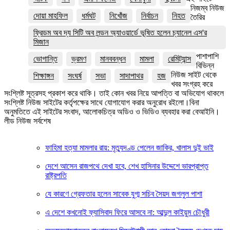
নিজম্ব নিউজ
দোয়া মাহফিল
ধর্মঘট
নিখোঁজ
নির্বাচন
নিহত
তৈরির
ফ্রিডম অব দ্য সিটি অব লন্ডন অ্যাওয়ার্ডে ভূষিত হলেন চ্যানেল এস'র
মিজান
পাশাপাশি
ভোগান্তি
ভ্রমণ
মানববন্ধন
মামলা
রেমিট্যান্স
বিভিন্ন
নিউজ সাইট থেকে
শিক্ষাঙ্গন
সংঘর্ষ
সভা
সাদাপাথর
হজ
খবর সংগ্রহ করে
সংশ্লিষ্ট সূত্রসহ প্রকাশ করে থাকি। তাই কোন খবর নিয়ে আপত্তি বা অভিযোগ থাকলে
সংশ্লিষ্ট নিউজ সাইটের কর্তৃপক্ষের সাথে যোগাযোগ করার অনুরোধ রইলো।বিনা
অনুমতিতে এই সাইটের সংবাদ, আলোকচিত্র অডিও ও ভিডিও ব্যবহার করা বেআইনি।
লীড নিউজ সর্বশেষ
ফাহিমা হত্যা মামলার রায়: মৃত্যুদণ্ড পেলেন জাকির, খালাস দুই ভাই
দেশে আসেন রাজপথে দেখা হবে, শেখ হাসিনার উদ্দেশে ভারপ্রাপ্ত
রাষ্ট্রপতি
যে কারণে গ্রেফতার হলেন সাবেক যুগ্ম সচিব সৈয়দ জগলুল পাশা
এ দেশে কখনোই ফ্যাসিবাদ ফিরে আসবে না: আব্দুল কাইয়ুম চৌধুরী