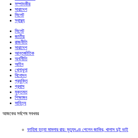
সম্পাদকীয়
সারাদেশ
সিলেট
স্বাস্থ্য
সিলেট
জাতীয়
রাজনীতি
সারাদেশ
আন্তর্জাতিক
অর্থনীতি
আইন
খেলাধুলা
বিনোদন
প্রযুক্তি
প্রবাস
মুক্তমত
শিক্ষাঙ্গন
সাহিত্য
আজকের সর্বশেষ সবখবর
ফাহিমা হত্যা মামলার রায়: মৃত্যুদণ্ড পেলেন জাকির, খালাস দুই ভাই