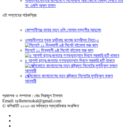
অভ্যুত্থানোত্তর বাংলাদেশে সিলেটবাসী আর কোনো বৈষম্য দেখতে চায়
না: এমপি আবুল হাসান
এই সপ্তাহের পাঠকপ্রিয়
কোম্পানীগঞ্জ থানার নতুন ওসি গোলাম দস্তগীর আহমেদ
ওসমানীনগরে পৃথক দুর্ঘটনায় কলেজ ছাত্রীসহ নিহত-২
সিলেটে ১১ দিনব্যাপী ৬ষ্ঠ সিলেট বইমেলা শুরু কাল
৫ আগস্ট ছাত্র-জনতার গণঅভ্যুত্থান দিবসে সরকারি ছুটি থাকবে
মেক্সিকোতে বাংলাদেশের নতুন রাষ্ট্রদূত সিলেটের মুশফিকুল ফজল
আনসারী
প্রকাশক ও সম্পাদক : মোঃ সিরাজুল ইসলাম
Email: sylhetersokal@gmail.com
© কপিরাইট ২০২৩ এর সর্বস্বত্ব স্বত্বাধিকার সংরক্ষিত