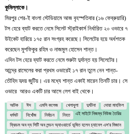
কুমিল্লাকে।
মিরপুর শের-ই বাংলা স্টেডিয়ামে আজ বৃহস্পতিবার (১৬ ফেব্রুয়ারি)
টস হেরে ব্যাট করতে নেমে সিলেট স্ট্রাইকার্স নির্ধারিত ২০ ওভারে ৭
উইকেট হারিয়ে ১৭৫ রান সংগ্রহ করেছে। সিলেটের হয়ে অর্ধশতক
করেছেন মুশফিকুর রহিম ও নাজমুল হোসেন শান্ত।
এদিন টস হেরে ব্যাট করতে নেমে শুরুটা দুর্দান্ত হয় সিলেটের।
আন্দ্রে রাসেলের করা প্রথম ওভারেই ১৭ রান তুলে নেন শান্ত-
তৌহিদ হৃদয় জুটিয়। এর মধ্যে শান্ত একাই মারেন তিনটি চার। সে
ওভারে আরও একটি চার আসে লেগ বাই থেকে।
আটক
ঈদ
এমসি কলেজ
খেলাধুলা
দুর্ঘটনা
দোয়া মাহফিল
এই সাইটে নিজম্ব নিউজ তৈরির
ধর্মঘট
নিখোঁজ
নির্বাচন
নিহত
ফ্রিডম অব দ্য সিটি অব লন্ডন অ্যাওয়ার্ডে ভূষিত হলেন চ্যানেল এস'র মিজান