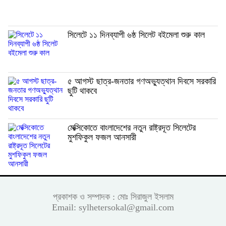
সিলেটে ১১ দিনব্যাপী ৬ষ্ঠ সিলেট বইমেলা শুরু কাল
৫ আগস্ট ছাত্র-জনতার গণঅভ্যুত্থান দিবসে সরকারি
ছুটি থাকবে
মেক্সিকোতে বাংলাদেশের নতুন রাষ্ট্রদূত সিলেটের
মুশফিকুল ফজল আনসারী
প্রকাশক ও সম্পাদক : মোঃ সিরাজুল ইসলাম
Email: sylhetersokal@gmail.com