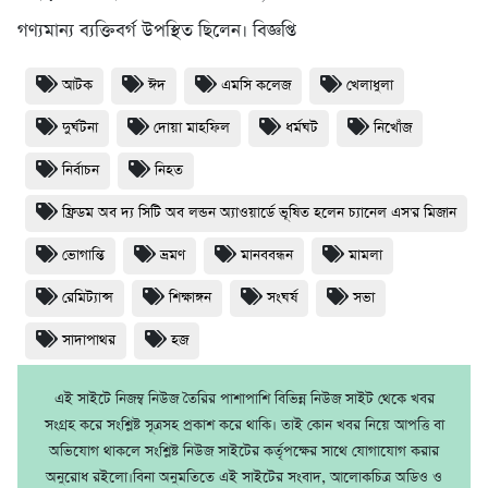
গণ্যমান্য ব্যক্তিবর্গ উপস্থিত ছিলেন। বিজ্ঞপ্তি
আটক
ঈদ
এমসি কলেজ
খেলাধুলা
দুর্ঘটনা
দোয়া মাহফিল
ধর্মঘট
নিখোঁজ
নির্বাচন
নিহত
ফ্রিডম অব দ্য সিটি অব লন্ডন অ্যাওয়ার্ডে ভূষিত হলেন চ্যানেল এস'র মিজান
ভোগান্তি
ভ্রমণ
মানববন্ধন
মামলা
রেমিট্যান্স
শিক্ষাঙ্গন
সংঘর্ষ
সভা
সাদাপাথর
হজ
এই সাইটে নিজম্ব নিউজ তৈরির পাশাপাশি বিভিন্ন নিউজ সাইট থেকে খবর
সংগ্রহ করে সংশ্লিষ্ট সূত্রসহ প্রকাশ করে থাকি। তাই কোন খবর নিয়ে আপত্তি বা
অভিযোগ থাকলে সংশ্লিষ্ট নিউজ সাইটের কর্তৃপক্ষের সাথে যোগাযোগ করার
অনুরোধ রইলো।বিনা অনুমতিতে এই সাইটের সংবাদ, আলোকচিত্র অডিও ও