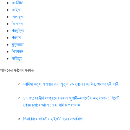
অর্থনীতি
আইন
খেলাধুলা
বিনোদন
প্রযুক্তি
প্রবাস
মুক্তমত
শিক্ষাঙ্গন
সাহিত্য
আজকের সর্বশেষ সবখবর
ফাহিমা হত্যা মামলার রায়: মৃত্যুদণ্ড পেলেন জাকির, খালাস দুই ভাই
১৭ বছরের দীর্ঘ সংগ্রামের ফসল জুলাই-আগস্টের অভ্যুত্থান: সিলেট
প্রেসক্লাবে আলোচনায় সিসিক প্রশাসক
ভিসা নিয়ে ভারতীয় হাইকমিশনের সতর্কবার্তা