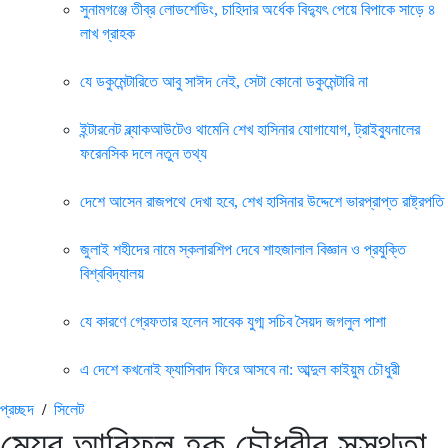
সুনামগঞ্জে তীব্র লোডশেডিং, চাহিদার অর্ধেক বিদ্যুৎ পেয়ে বিপাকে সাড়ে ৪
লাখ গ্রাহক
যে ডকুমেন্টারিতে আবু সাঈদ নেই, সেটা কোনো ডকুমেন্টারি না
ইন্টারনেট ব্ল্যাকআউটেও থামেনি শেখ হাসিনার যোগাযোগ, ট্রাইব্যুনালের
ফরেনসিক দলে নতুন তথ্য
দেশে আসেন রাজপথে দেখা হবে, শেখ হাসিনার উদ্দেশে ভারপ্রাপ্ত রাষ্ট্রপতি
জুলাই শহীদের নামে স্কলারশিপ দেবে শাহজালাল বিজ্ঞান ও প্রযুক্তি
বিশ্ববিদ্যালয়
যে কারণে গ্রেফতার হলেন সাবেক যুগ্ম সচিব সৈয়দ জগলুল পাশা
এ দেশে কখনোই ফ্যাসিবাদ ফিরে আসবে না: আব্দুল কাইয়ুম চৌধুরী
প্রচ্ছদ
/
সিলেট
মেয়র আরিফুল হক চৌধুরীর সুস্থতা