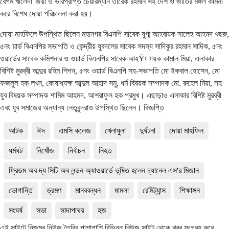
বেগম খালেদা জিয়া ও ভারপ্রাপ্ত চেয়ারম্যান তারেক রহমান সহ দেশ ও জাতির মঙ্গল কামনা
করে বিশেষ দোয়া পরিচালনা করা হয়।
দোয়া মাহফিলে উপস্থিত ছিলেন মহানগর বিএনপি সাবেক যুগ্ম আহবায়ক সালেহ আহমদ খছরু,
৫নং য়ার্ড বিএনপির সভাপতি ও কেন্দ্রীয় যুবদলের সাবেক সদস্য সাদিকুর রহমান সাদিক, ৫নং
ওয়ার্ডের সাবেক কমিশনার ও ওয়ার্ড বিএনপির সাবেক আহŸায়ক কামাল মিয়া, এলাকার
বিশিষ্ট মুরব্বী আব্দুর রহিম শিপন, ৫নং ওয়ার্ড বিএনপি সহ-সভাপতি মো ইকবাল হোসেন, মো
ফজলুল হক লখন, কোষাধ্যক্ষ আব্দুল আহাদ সমু, ধর্ম বিষয়ক সম্পাদক মো. রুহেল মিয়া, সহ
যুব বিষয়ক সম্পাদক শামিম আহমদ, আশরাফুল হক প্রমুখ। এছাড়াও এলাকার বিশিষ্ট মুরব্বী
এবং যুব সমাজের অন্যান্য নেতৃবৃন্দরাও উপস্থিত ছিলেন। বিজ্ঞপ্তি
আটক
ঈদ
এমসি কলেজ
খেলাধুলা
দুর্ঘটনা
দোয়া মাহফিল
ধর্মঘট
নিখোঁজ
নির্বাচন
নিহত
ফ্রিডম অব দ্য সিটি অব লন্ডন অ্যাওয়ার্ডে ভূষিত হলেন চ্যানেল এস'র মিজান
ভোগান্তি
ভ্রমণ
মানববন্ধন
মামলা
রেমিট্যান্স
শিক্ষাঙ্গন
সংঘর্ষ
সভা
সাদাপাথর
হজ
এই সাইটে নিজম্ব নিউজ তৈরির পাশাপাশি বিভিন্ন নিউজ সাইট থেকে খবর সংগ্রহ করে