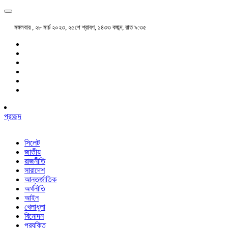
মঙ্গলবার , ২৮ মার্চ ২০২৩, ২৫শে শ্রাবণ, ১৪৩৩ বঙ্গাব্দ, রাত ৯:৩৫
প্রচ্ছদ
সিলেট
জাতীয়
রাজনীতি
সারাদেশ
আন্তর্জাতিক
অর্থনীতি
আইন
খেলাধুলা
বিনোদন
প্রযুক্তি