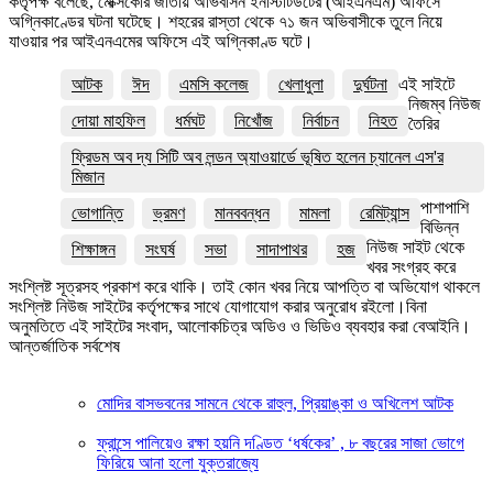
কর্তৃপক্ষ বলেছে, মেক্সিকোর জাতীয় অভিবাসন ইনস্টিটিউটের (আইএনএম) অফিসে
অগ্নিকাণ্ডের ঘটনা ঘটেছে। শহরের রাস্তা থেকে ৭১ জন অভিবাসীকে তুলে নিয়ে
যাওয়ার পর আইএনএমের অফিসে এই অগ্নিকাণ্ড ঘটে।
আটক
ঈদ
এমসি কলেজ
খেলাধুলা
দুর্ঘটনা
এই সাইটে
নিজম্ব নিউজ
দোয়া মাহফিল
ধর্মঘট
নিখোঁজ
নির্বাচন
নিহত
তৈরির
ফ্রিডম অব দ্য সিটি অব লন্ডন অ্যাওয়ার্ডে ভূষিত হলেন চ্যানেল এস'র
মিজান
পাশাপাশি
ভোগান্তি
ভ্রমণ
মানববন্ধন
মামলা
রেমিট্যান্স
বিভিন্ন
নিউজ সাইট থেকে
শিক্ষাঙ্গন
সংঘর্ষ
সভা
সাদাপাথর
হজ
খবর সংগ্রহ করে
সংশ্লিষ্ট সূত্রসহ প্রকাশ করে থাকি। তাই কোন খবর নিয়ে আপত্তি বা অভিযোগ থাকলে
সংশ্লিষ্ট নিউজ সাইটের কর্তৃপক্ষের সাথে যোগাযোগ করার অনুরোধ রইলো।বিনা
অনুমতিতে এই সাইটের সংবাদ, আলোকচিত্র অডিও ও ভিডিও ব্যবহার করা বেআইনি।
আন্তর্জাতিক সর্বশেষ
মোদির বাসভবনের সামনে থেকে রাহুল, প্রিয়াঙ্কা ও অখিলেশ আটক
ফ্রান্সে পালিয়েও রক্ষা হয়নি দণ্ডিত ‘ধর্ষকের’ , ৮ বছরের সাজা ভোগে
ফিরিয়ে আনা হলো যুক্তরাজ্যে