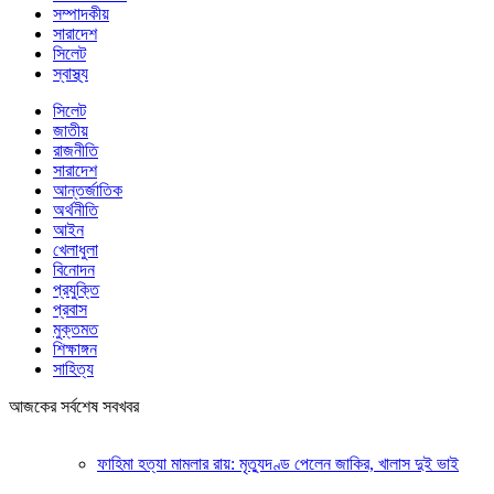
সম্পাদকীয়
সারাদেশ
সিলেট
স্বাস্থ্য
সিলেট
জাতীয়
রাজনীতি
সারাদেশ
আন্তর্জাতিক
অর্থনীতি
আইন
খেলাধুলা
বিনোদন
প্রযুক্তি
প্রবাস
মুক্তমত
শিক্ষাঙ্গন
সাহিত্য
আজকের সর্বশেষ সবখবর
ফাহিমা হত্যা মামলার রায়: মৃত্যুদণ্ড পেলেন জাকির, খালাস দুই ভাই