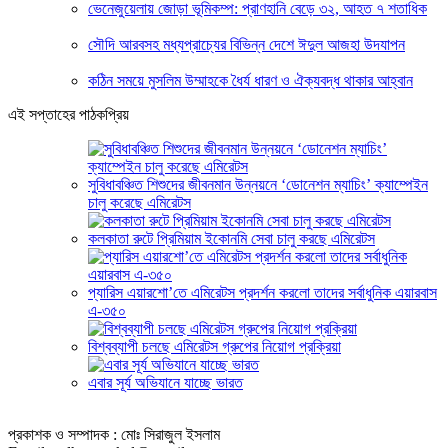
ভেনেজুয়েলায় জোড়া ভূমিকম্প: প্রাণহানি বেড়ে ৩২, আহত ৭ শতাধিক
সৌদি আরবসহ মধ্যপ্রাচ্যের বিভিন্ন দেশে ঈদুল আজহা উদযাপন
কঠিন সময়ে মুসলিম উম্মাহকে ধৈর্য ধারণ ও ঐক্যবদ্ধ থাকার আহ্বান
এই সপ্তাহের পাঠকপ্রিয়
সুবিধাবঞ্চিত শিশুদের জীবনমান উন্নয়নে ‘ডোনেশন ম্যাচিং’ ক্যাম্পেইন
চালু করেছে এমিরেটস
কলকাতা রুটে প্রিমিয়াম ইকোনমি সেবা চালু করছে এমিরেটস
প্যারিস এয়ারশো’তে এমিরেটস প্রদর্শন করলো তাদের সর্বাধুনিক এয়ারবাস
এ-৩৫০
বিশ্বব্যাপী চলছে এমিরেটস গ্রুপের নিয়োগ প্রক্রিয়া
এবার সূর্য অভিযানে যাচ্ছে ভারত
প্রকাশক ও সম্পাদক : মোঃ সিরাজুল ইসলাম