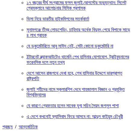
১৭ বছরের দীর্ঘ সংগ্রামের ফসল জুলাই-আগস্টের অভ্যুত্থান: সিলেট
প্রেসক্লাবে আলোচনায় সিসিক প্রশাসক
ভিসা নিয়ে ভারতীয় হাইকমিশনের সতর্কবার্তা
সুনামগঞ্জে তীব্র লোডশেডিং, চাহিদার অর্ধেক বিদ্যুৎ পেয়ে বিপাকে সাড়ে
৪ লাখ গ্রাহক
যে ডকুমেন্টারিতে আবু সাঈদ নেই, সেটা কোনো ডকুমেন্টারি না
ইন্টারনেট ব্ল্যাকআউটেও থামেনি শেখ হাসিনার যোগাযোগ, ট্রাইব্যুনালের
ফরেনসিক দলে নতুন তথ্য
দেশে আসেন রাজপথে দেখা হবে, শেখ হাসিনার উদ্দেশে ভারপ্রাপ্ত
রাষ্ট্রপতি
জুলাই শহীদের নামে স্কলারশিপ দেবে শাহজালাল বিজ্ঞান ও প্রযুক্তি
বিশ্ববিদ্যালয়
যে কারণে গ্রেফতার হলেন সাবেক যুগ্ম সচিব সৈয়দ জগলুল পাশা
এ দেশে কখনোই ফ্যাসিবাদ ফিরে আসবে না: আব্দুল কাইয়ুম চৌধুরী
প্রচ্ছদ
/
আন্তর্জাতিক