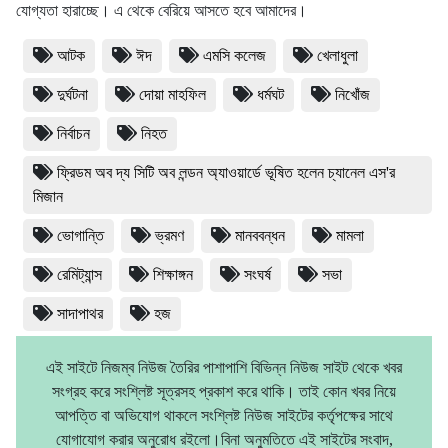
যোগ্যতা হারাচ্ছে। এ থেকে বেরিয়ে আসতে হবে আমাদের।
আটক
ঈদ
এমসি কলেজ
খেলাধুলা
দুর্ঘটনা
দোয়া মাহফিল
ধর্মঘট
নিখোঁজ
নির্বাচন
নিহত
ফ্রিডম অব দ্য সিটি অব লন্ডন অ্যাওয়ার্ডে ভূষিত হলেন চ্যানেল এস'র
মিজান
ভোগান্তি
ভ্রমণ
মানববন্ধন
মামলা
রেমিট্যান্স
শিক্ষাঙ্গন
সংঘর্ষ
সভা
সাদাপাথর
হজ
এই সাইটে নিজম্ব নিউজ তৈরির পাশাপাশি বিভিন্ন নিউজ সাইট থেকে খবর
সংগ্রহ করে সংশ্লিষ্ট সূত্রসহ প্রকাশ করে থাকি। তাই কোন খবর নিয়ে
আপত্তি বা অভিযোগ থাকলে সংশ্লিষ্ট নিউজ সাইটের কর্তৃপক্ষের সাথে
যোগাযোগ করার অনুরোধ রইলো।বিনা অনুমতিতে এই সাইটের সংবাদ,