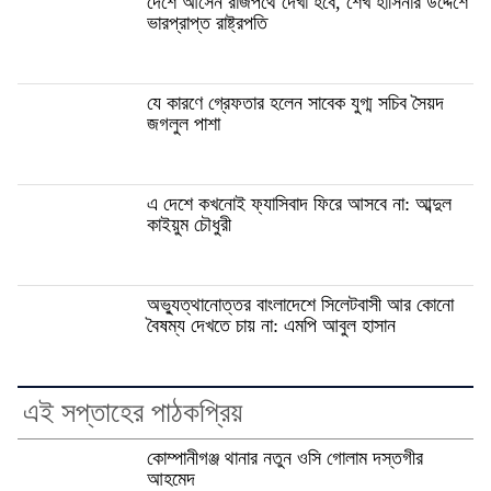
দেশে আসেন রাজপথে দেখা হবে, শেখ হাসিনার উদ্দেশে
ভারপ্রাপ্ত রাষ্ট্রপতি
যে কারণে গ্রেফতার হলেন সাবেক যুগ্ম সচিব সৈয়দ
জগলুল পাশা
এ দেশে কখনোই ফ্যাসিবাদ ফিরে আসবে না: আব্দুল
কাইয়ুম চৌধুরী
অভ্যুত্থানোত্তর বাংলাদেশে সিলেটবাসী আর কোনো
বৈষম্য দেখতে চায় না: এমপি আবুল হাসান
এই সপ্তাহের পাঠকপ্রিয়
কোম্পানীগঞ্জ থানার নতুন ওসি গোলাম দস্তগীর
আহমেদ