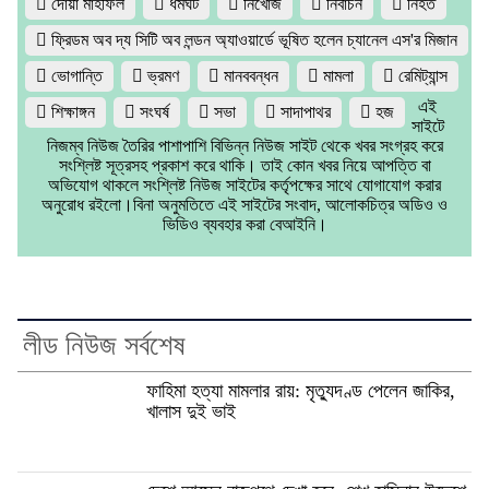
দোয়া মাহফিল
ধর্মঘট
নিখোঁজ
নির্বাচন
নিহত
ফ্রিডম অব দ্য সিটি অব লন্ডন অ্যাওয়ার্ডে ভূষিত হলেন চ্যানেল এস'র মিজান
ভোগান্তি
ভ্রমণ
মানববন্ধন
মামলা
রেমিট্যান্স
এই
শিক্ষাঙ্গন
সংঘর্ষ
সভা
সাদাপাথর
হজ
সাইটে
নিজম্ব নিউজ তৈরির পাশাপাশি বিভিন্ন নিউজ সাইট থেকে খবর সংগ্রহ করে
সংশ্লিষ্ট সূত্রসহ প্রকাশ করে থাকি। তাই কোন খবর নিয়ে আপত্তি বা
অভিযোগ থাকলে সংশ্লিষ্ট নিউজ সাইটের কর্তৃপক্ষের সাথে যোগাযোগ করার
অনুরোধ রইলো।বিনা অনুমতিতে এই সাইটের সংবাদ, আলোকচিত্র অডিও ও
ভিডিও ব্যবহার করা বেআইনি।
লীড নিউজ সর্বশেষ
ফাহিমা হত্যা মামলার রায়: মৃত্যুদণ্ড পেলেন জাকির,
খালাস দুই ভাই