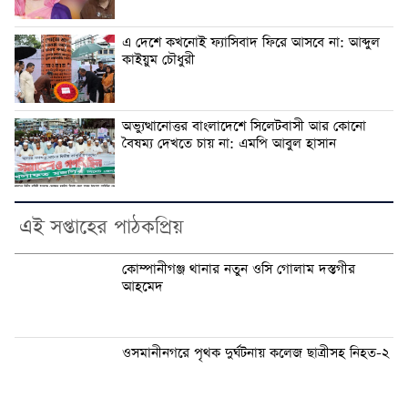
এ দেশে কখনোই ফ্যাসিবাদ ফিরে আসবে না: আব্দুল
কাইয়ুম চৌধুরী
অভ্যুত্থানোত্তর বাংলাদেশে সিলেটবাসী আর কোনো
বৈষম্য দেখতে চায় না: এমপি আবুল হাসান
এই সপ্তাহের পাঠকপ্রিয়
কোম্পানীগঞ্জ থানার নতুন ওসি গোলাম দস্তগীর
আহমেদ
ওসমানীনগরে পৃথক দুর্ঘটনায় কলেজ ছাত্রীসহ নিহত-২