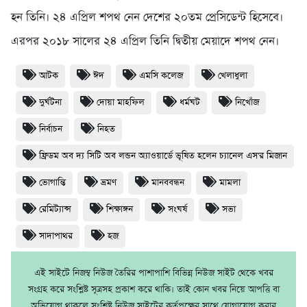
হন তিনি। ২৪ এপ্রিল শপথ নেন দেশের ২০তম প্রেসিডেন্ট হিসেবে।
এরপর ২০১৮ সালের ২৪ এপ্রিল তিনি দ্বিতীয় মেয়াদে শপথ নেন।
আটক
ঈদ
এমসি কলেজ
খেলাধুলা
দুর্ঘটনা
দোয়া মাহফিল
ধর্মঘট
নিখোঁজ
নির্বাচন
নিহত
ফ্রিডম অব দ্য সিটি অব লন্ডন অ্যাওয়ার্ডে ভূষিত হলেন চ্যানেল এস'র মিজান
ভোগান্তি
ভ্রমণ
মানববন্ধন
মামলা
রেমিট্যান্স
শিক্ষাঙ্গন
সংঘর্ষ
সভা
সাদাপাথর
হজ
এই সাইটে নিজম্ব নিউজ তৈরির পাশাপাশি বিভিন্ন নিউজ সাইট থেকে খবর
সংগ্রহ করে সংশ্লিষ্ট সূত্রসহ প্রকাশ করে থাকি। তাই কোন খবর নিয়ে আপত্তি বা
অভিযোগ থাকলে সংশ্লিষ্ট নিউজ সাইটের কর্তৃপক্ষের সাথে যোগাযোগ করার