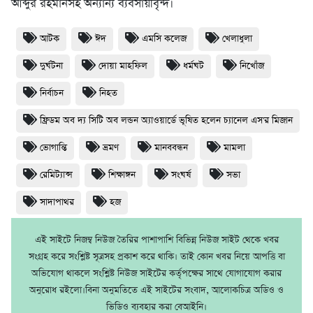
আব্দুর রহমানসহ অন্যান্য ব্যবসায়ীবৃন্দ।
আটক
ঈদ
এমসি কলেজ
খেলাধুলা
দুর্ঘটনা
দোয়া মাহফিল
ধর্মঘট
নিখোঁজ
নির্বাচন
নিহত
ফ্রিডম অব দ্য সিটি অব লন্ডন অ্যাওয়ার্ডে ভূষিত হলেন চ্যানেল এস'র মিজান
ভোগান্তি
ভ্রমণ
মানববন্ধন
মামলা
রেমিট্যান্স
শিক্ষাঙ্গন
সংঘর্ষ
সভা
সাদাপাথর
হজ
এই সাইটে নিজম্ব নিউজ তৈরির পাশাপাশি বিভিন্ন নিউজ সাইট থেকে খবর
সংগ্রহ করে সংশ্লিষ্ট সূত্রসহ প্রকাশ করে থাকি। তাই কোন খবর নিয়ে আপত্তি বা
অভিযোগ থাকলে সংশ্লিষ্ট নিউজ সাইটের কর্তৃপক্ষের সাথে যোগাযোগ করার
অনুরোধ রইলো।বিনা অনুমতিতে এই সাইটের সংবাদ, আলোকচিত্র অডিও ও
ভিডিও ব্যবহার করা বেআইনি।