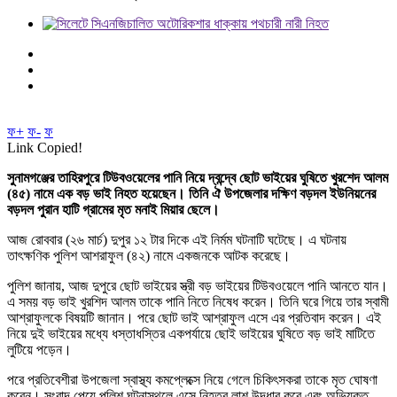
ফ+
ফ-
ফ
Link Copied!
সুনামগঞ্জের তাহিরপুরে টিউবওয়েলের পানি নিয়ে দ্বন্দ্বে ছোট ভাইয়ের ঘুষিতে খুরশেদ আলম
(৪৫) নামে এক বড় ভাই নিহত হয়েছেন। তিনি ঐ উপজেলার দক্ষিণ বড়দল ইউনিয়নের
বড়দল পুরান হাটি গ্রামের মৃত মনাই মিয়ার ছেলে।
আজ রোববার (২৬ মার্চ) দুপুর ১২ টার দিকে এই নির্মম ঘটনাটি ঘটেছে। এ ঘটনায়
তাৎক্ষণিক পুলিশ আশরাফুল (৪২) নামে একজনকে আটক করেছে।
পুলিশ জানায়, আজ দুপুরে ছোট ভাইয়ের স্ত্রী বড় ভাইয়ের টিউবওয়েলে পানি আনতে যান।
এ সময় বড় ভাই খুরশিদ আলম তাকে পানি নিতে নিষেধ করেন। তিনি ঘরে গিয়ে তার স্বামী
আশ্রাফুলকে বিষয়টি জানান। পরে ছোট ভাই আশ্রাফুল এসে এর প্রতিবাদ করেন। এই
নিয়ে দুই ভাইয়ের মধ্যে ধস্তাধস্তির একপর্যায়ে ছোই ভাইয়ের ঘুষিতে বড় ভাই মাটিতে
লুটিয়ে পড়েন।
পরে প্রতিবেশীরা উপজেলা স্বাস্থ্য কমপ্লেক্সে নিয়ে গেলে চিকিৎসকরা তাকে মৃত ঘোষণা
করেন। সংবাদ পেয়ে পুলিশ ঘটনাস্থলে এসে নিহতর লাশ উদ্ধার করে এবং অভিযুক্ত