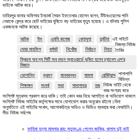
ভাইকে আটক করে।
তাহিরপুর থানার অফিসার ইনচার্জ সৈয়দ ইফতেখার হোসেন বলেন, টিউবওয়েলের পানি
নেয়াকে কেন্দ্র করে ছোট ভাইয়ের ঘুষিতে বড় ভাইয়ের মৃত্যু হয়েছে। এ ঘটনায় পুলিশ
একজনকে আটক করেছে।
আটক
ঈদ
এমসি কলেজ
খেলাধুলা
দুর্ঘটনা
এই সাইটে
নিজম্ব নিউজ
দোয়া মাহফিল
ধর্মঘট
নিখোঁজ
নির্বাচন
নিহত
তৈরির
ফ্রিডম অব দ্য সিটি অব লন্ডন অ্যাওয়ার্ডে ভূষিত হলেন চ্যানেল এস'র
মিজান
পাশাপাশি
ভোগান্তি
ভ্রমণ
মানববন্ধন
মামলা
রেমিট্যান্স
বিভিন্ন
নিউজ সাইট থেকে
শিক্ষাঙ্গন
সংঘর্ষ
সভা
সাদাপাথর
হজ
খবর সংগ্রহ করে
সংশ্লিষ্ট সূত্রসহ প্রকাশ করে থাকি। তাই কোন খবর নিয়ে আপত্তি বা অভিযোগ থাকলে
সংশ্লিষ্ট নিউজ সাইটের কর্তৃপক্ষের সাথে যোগাযোগ করার অনুরোধ রইলো।বিনা
অনুমতিতে এই সাইটের সংবাদ, আলোকচিত্র অডিও ও ভিডিও ব্যবহার করা বেআইনি।
লীড নিউজ সর্বশেষ
ফাহিমা হত্যা মামলার রায়: মৃত্যুদণ্ড পেলেন জাকির, খালাস দুই ভাই