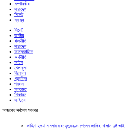
সম্পাদকীয়
সারাদেশ
সিলেট
স্বাস্থ্য
সিলেট
জাতীয়
রাজনীতি
সারাদেশ
আন্তর্জাতিক
অর্থনীতি
আইন
খেলাধুলা
বিনোদন
প্রযুক্তি
প্রবাস
মুক্তমত
শিক্ষাঙ্গন
সাহিত্য
আজকের সর্বশেষ সবখবর
ফাহিমা হত্যা মামলার রায়: মৃত্যুদণ্ড পেলেন জাকির, খালাস দুই ভাই