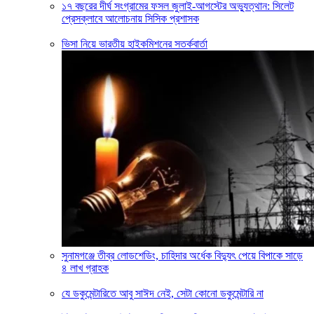
১৭ বছরের দীর্ঘ সংগ্রামের ফসল জুলাই-আগস্টের অভ্যুত্থান: সিলেট
প্রেসক্লাবে আলোচনায় সিসিক প্রশাসক
ভিসা নিয়ে ভারতীয় হাইকমিশনের সতর্কবার্তা
সুনামগঞ্জে তীব্র লোডশেডিং, চাহিদার অর্ধেক বিদ্যুৎ পেয়ে বিপাকে সাড়ে
৪ লাখ গ্রাহক
যে ডকুমেন্টারিতে আবু সাঈদ নেই, সেটা কোনো ডকুমেন্টারি না