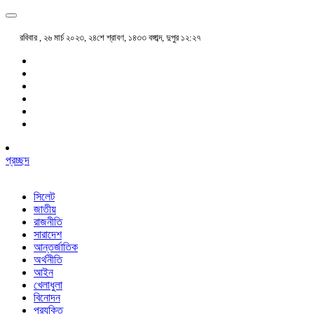
রবিবার , ২৬ মার্চ ২০২৩, ২৪শে শ্রাবণ, ১৪৩৩ বঙ্গাব্দ, দুপুর ১২:২৭
প্রচ্ছদ
সিলেট
জাতীয়
রাজনীতি
সারাদেশ
আন্তর্জাতিক
অর্থনীতি
আইন
খেলাধুলা
বিনোদন
প্রযুক্তি