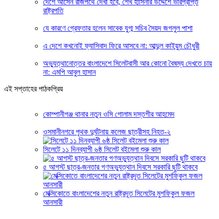
দেশে আসেন রাজপথে দেখা হবে, শেখ হাসিনার উদ্দেশে ভারপ্রাপ্ত
রাষ্ট্রপতি
যে কারণে গ্রেফতার হলেন সাবেক যুগ্ম সচিব সৈয়দ জগলুল পাশা
এ দেশে কখনোই ফ্যাসিবাদ ফিরে আসবে না: আব্দুল কাইয়ুম চৌধুরী
অভ্যুত্থানোত্তর বাংলাদেশে সিলেটবাসী আর কোনো বৈষম্য দেখতে চায়
না: এমপি আবুল হাসান
এই সপ্তাহের পাঠকপ্রিয়
কোম্পানীগঞ্জ থানার নতুন ওসি গোলাম দস্তগীর আহমেদ
ওসমানীনগরে পৃথক দুর্ঘটনায় কলেজ ছাত্রীসহ নিহত-২
সিলেটে ১১ দিনব্যাপী ৬ষ্ঠ সিলেট বইমেলা শুরু কাল
৫ আগস্ট ছাত্র-জনতার গণঅভ্যুত্থান দিবসে সরকারি ছুটি থাকবে
মেক্সিকোতে বাংলাদেশের নতুন রাষ্ট্রদূত সিলেটের মুশফিকুল ফজল
আনসারী