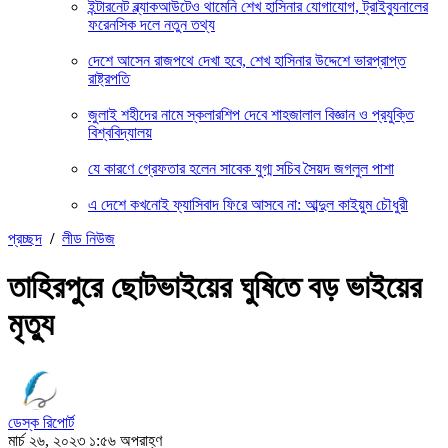
ইন্টারনেট ব্ল্যাকআউটেও থামেনি শেখ হাসিনার যোগাযোগ, ট্রাইব্যুনালের
ফরেনসিক দলে নতুন তথ্য
দেশে আসেন রাজপথে দেখা হবে, শেখ হাসিনার উদ্দেশে ভারপ্রাপ্ত
রাষ্ট্রপতি
জুলাই শহীদের নামে স্কলারশিপ দেবে শাহজালাল বিজ্ঞান ও প্রযুক্তি
বিশ্ববিদ্যালয়
যে কারণে গ্রেফতার হলেন সাবেক যুগ্ম সচিব সৈয়দ জগলুল পাশা
এ দেশে কখনোই ফ্যাসিবাদ ফিরে আসবে না: আব্দুল কাইয়ুম চৌধুরী
প্রচ্ছদ
/
লীড নিউজ
তাহিরপুরে ছোটভাইয়ের ঘুষিতে বড় ভাইয়ের
মৃত্যু
ডেস্ক রিপোর্ট
মার্চ ২৬, ২০২৩ ১:৫৬ অপরাহ্ণ