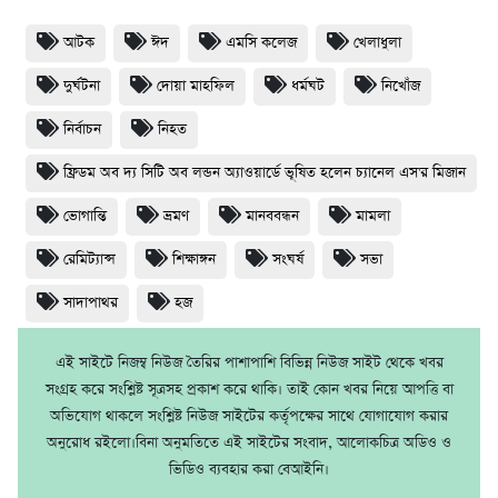
আটক
ঈদ
এমসি কলেজ
খেলাধুলা
দুর্ঘটনা
দোয়া মাহফিল
ধর্মঘট
নিখোঁজ
নির্বাচন
নিহত
ফ্রিডম অব দ্য সিটি অব লন্ডন অ্যাওয়ার্ডে ভূষিত হলেন চ্যানেল এস'র মিজান
ভোগান্তি
ভ্রমণ
মানববন্ধন
মামলা
রেমিট্যান্স
শিক্ষাঙ্গন
সংঘর্ষ
সভা
সাদাপাথর
হজ
এই সাইটে নিজম্ব নিউজ তৈরির পাশাপাশি বিভিন্ন নিউজ সাইট থেকে খবর
সংগ্রহ করে সংশ্লিষ্ট সূত্রসহ প্রকাশ করে থাকি। তাই কোন খবর নিয়ে আপত্তি বা
অভিযোগ থাকলে সংশ্লিষ্ট নিউজ সাইটের কর্তৃপক্ষের সাথে যোগাযোগ করার
অনুরোধ রইলো।বিনা অনুমতিতে এই সাইটের সংবাদ, আলোকচিত্র অডিও ও
ভিডিও ব্যবহার করা বেআইনি।