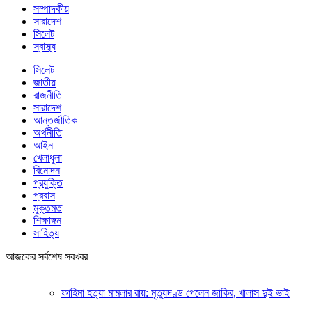
সম্পাদকীয়
সারাদেশ
সিলেট
স্বাস্থ্য
সিলেট
জাতীয়
রাজনীতি
সারাদেশ
আন্তর্জাতিক
অর্থনীতি
আইন
খেলাধুলা
বিনোদন
প্রযুক্তি
প্রবাস
মুক্তমত
শিক্ষাঙ্গন
সাহিত্য
আজকের সর্বশেষ সবখবর
ফাহিমা হত্যা মামলার রায়: মৃত্যুদণ্ড পেলেন জাকির, খালাস দুই ভাই