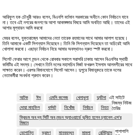
আরিফুল হক চৌধুরী আরও বলেন, বিএনপি বর্তমান সরকারের অধীনে কোন নির্বাচনে যাবে
না। তবে এই নগরের জনগণের আশা আকাঙ্ক্ষার বিষয়ে আমি অবহিত আছি। তাদের এই
আশার মূল্যায়ন আমি করবো
মেয়র বলেন, যুক্তরাজ্যে আমাদের নেতা তারেক রহমানের সাথে আমার আলাপ হয়েছে।
তিনি আমাকে একটি সিগন্যাল দিয়েছেন। তিনি কি সিগন্যাল দিয়েছেন তা অচিরেই আমি
খোলাসা করবো। এছাড়া নির্বাচন নিয়ে আমার অবস্থানও দ্রুত স্পষ্ট করবো।
সিলেট ফেরার আগে লন্ডন থেকে রোববার সকালে সরাসরি ঢাকায় আসেন বিএনপির স্থায়ী
কমিটির এই সদস্য। সেখানে তিনি দলের মহাসচিব মির্জা ফখরুল ইসলাম আলমগীরের সাথে
সাক্ষাত করেন। এরপর বিমানযোগে সিলেট আসেন। দুপুরে বিমানবন্দরে তাকে দলের
নেতাকর্মীরা সংবর্ধনা প্রদান করেন।
আটক
ঈদ
এমসি কলেজ
খেলাধুলা
দুর্ঘটনা
এই সাইটে
নিজম্ব নিউজ
দোয়া মাহফিল
ধর্মঘট
নিখোঁজ
নির্বাচন
নিহত
তৈরির
ফ্রিডম অব দ্য সিটি অব লন্ডন অ্যাওয়ার্ডে ভূষিত হলেন চ্যানেল এস'র
মিজান
পাশাপাশি
ভোগান্তি
ভ্রমণ
মানববন্ধন
মামলা
রেমিট্যান্স