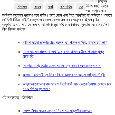
বিভিন্ন
নিউজ সাইট থেকে
শিক্ষাঙ্গন
সংঘর্ষ
সভা
সাদাপাথর
হজ
খবর সংগ্রহ করে
সংশ্লিষ্ট সূত্রসহ প্রকাশ করে থাকি। তাই কোন খবর নিয়ে আপত্তি বা অভিযোগ থাকলে
সংশ্লিষ্ট নিউজ সাইটের কর্তৃপক্ষের সাথে যোগাযোগ করার অনুরোধ রইলো।বিনা
অনুমতিতে এই সাইটের সংবাদ, আলোকচিত্র অডিও ও ভিডিও ব্যবহার করা বেআইনি।
লীড নিউজ সর্বশেষ
ফাহিমা হত্যা মামলার রায়: মৃত্যুদণ্ড পেলেন জাকির, খালাস দুই ভাই
দেশে আসেন রাজপথে দেখা হবে, শেখ হাসিনার উদ্দেশে ভারপ্রাপ্ত
রাষ্ট্রপতি
যে কারণে গ্রেফতার হলেন সাবেক যুগ্ম সচিব সৈয়দ জগলুল পাশা
এ দেশে কখনোই ফ্যাসিবাদ ফিরে আসবে না: আব্দুল কাইয়ুম চৌধুরী
অভ্যুত্থানোত্তর বাংলাদেশে সিলেটবাসী আর কোনো বৈষম্য দেখতে চায়
না: এমপি আবুল হাসান
এই সপ্তাহের পাঠকপ্রিয়
কোম্পানীগঞ্জ থানার নতুন ওসি গোলাম দস্তগীর আহমেদ