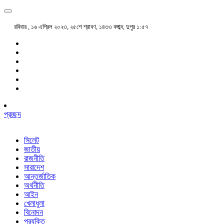
রবিবার , ১৬ এপ্রিল ২০২৩, ২৫শে শ্রাবণ, ১৪৩৩ বঙ্গাব্দ, দুপুর ১:৫৭
প্রচ্ছদ
সিলেট
জাতীয়
রাজনীতি
সারাদেশ
আন্তর্জাতিক
অর্থনীতি
আইন
খেলাধুলা
বিনোদন
প্রযুক্তি