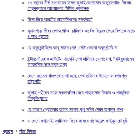
১৭ বছরের দীর্ঘ সংগ্রামের ফসল জুলাই-আগস্টের অভ্যুত্থান: সিলেট
প্রেসক্লাবে আলোচনায় সিসিক প্রশাসক
ভিসা নিয়ে ভারতীয় হাইকমিশনের সতর্কবার্তা
সুনামগঞ্জে তীব্র লোডশেডিং, চাহিদার অর্ধেক বিদ্যুৎ পেয়ে বিপাকে সাড়ে
৪ লাখ গ্রাহক
যে ডকুমেন্টারিতে আবু সাঈদ নেই, সেটা কোনো ডকুমেন্টারি না
ইন্টারনেট ব্ল্যাকআউটেও থামেনি শেখ হাসিনার যোগাযোগ, ট্রাইব্যুনালের
ফরেনসিক দলে নতুন তথ্য
দেশে আসেন রাজপথে দেখা হবে, শেখ হাসিনার উদ্দেশে ভারপ্রাপ্ত
রাষ্ট্রপতি
জুলাই শহীদের নামে স্কলারশিপ দেবে শাহজালাল বিজ্ঞান ও প্রযুক্তি
বিশ্ববিদ্যালয়
যে কারণে গ্রেফতার হলেন সাবেক যুগ্ম সচিব সৈয়দ জগলুল পাশা
এ দেশে কখনোই ফ্যাসিবাদ ফিরে আসবে না: আব্দুল কাইয়ুম চৌধুরী
প্রচ্ছদ
/
লীড নিউজ