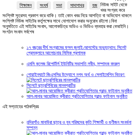
নিউজ সাইট থেকে
শিক্ষাঙ্গন
সংঘর্ষ
সভা
সাদাপাথর
হজ
খবর সংগ্রহ করে
সংশ্লিষ্ট সূত্রসহ প্রকাশ করে থাকি। তাই কোন খবর নিয়ে আপত্তি বা অভিযোগ থাকলে
সংশ্লিষ্ট নিউজ সাইটের কর্তৃপক্ষের সাথে যোগাযোগ করার অনুরোধ রইলো।বিনা
অনুমতিতে এই সাইটের সংবাদ, আলোকচিত্র অডিও ও ভিডিও ব্যবহার করা বেআইনি।
সংগঠন সংবাদ সর্বশেষ
১৭ বছরের দীর্ঘ সংগ্রামের ফসল জুলাই-আগস্টের অভ্যুত্থান: সিলেট
প্রেসক্লাবে আলোচনায় সিসিক প্রশাসক
এমসি কলেজ রিপোর্টার্স ইউনিটির সভাপতি লবীব, সম্পাদক বদরুল
গোয়াইনঘাটে জিএসসির উদ্যোগে নগদ অর্থ ও সেলাইমেশিন বিতরণ
সিলেটে ছাত্রশিবিরের মানবপ্রাচীর
আল-মানার আয়োজিত ক্বীরাত প্রতিযোগিতার গ্রান্ড ফাইনাল অনুষ্ঠিত
এই সপ্তাহের পাঠকপ্রিয়
নন্দিরগাঁও মানাউরা ছাত্র ও যুব পরিষদের কৃতি শিক্ষার্থী ও গুণীজন সংবর্ধনা
সম্পন্ন