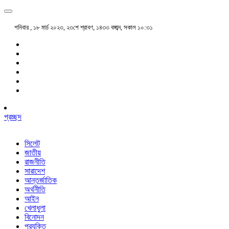
শনিবার , ১৮ মার্চ ২০২৩, ২৩শে শ্রাবণ, ১৪৩৩ বঙ্গাব্দ, সকাল ১০:৩১
প্রচ্ছদ
সিলেট
জাতীয়
রাজনীতি
সারাদেশ
আন্তর্জাতিক
অর্থনীতি
আইন
খেলাধুলা
বিনোদন
প্রযুক্তি