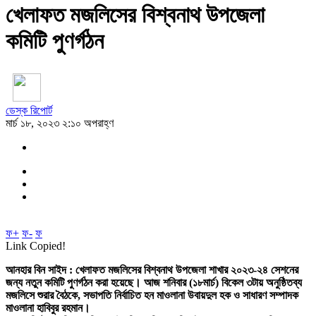
খেলাফত মজলিসের বিশ্বনাথ উপজেলা
কমিটি পুণর্গঠন
ডেস্ক রিপোর্ট
মার্চ ১৮, ২০২৩ ২:১০ অপরাহ্ণ
ফ+
ফ-
ফ
Link Copied!
আনহার বিন সাইদ : খেলাফত মজলিসের বিশ্বনাথ উপজেলা শাখার ২০২৩-২৪ সেশনের
জন্য নতুন কমিটি পুণর্গঠন করা হয়েছে। আজ শনিবার (১৮মার্চ) বিকেল ৩টায় অনুষ্ঠিতব্য
মজলিসে শুরার বৈঠকে, সভাপতি নির্বাচিত হন মাওলানা উবায়দুল হক ও সাধারণ সম্পাদক
মাওলানা হাবিবুর রহমান।