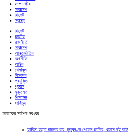
সম্পাদকীয়
সারাদেশ
সিলেট
স্বাস্থ্য
সিলেট
জাতীয়
রাজনীতি
সারাদেশ
আন্তর্জাতিক
অর্থনীতি
আইন
খেলাধুলা
বিনোদন
প্রযুক্তি
প্রবাস
মুক্তমত
শিক্ষাঙ্গন
সাহিত্য
আজকের সর্বশেষ সবখবর
ফাহিমা হত্যা মামলার রায়: মৃত্যুদণ্ড পেলেন জাকির, খালাস দুই ভাই