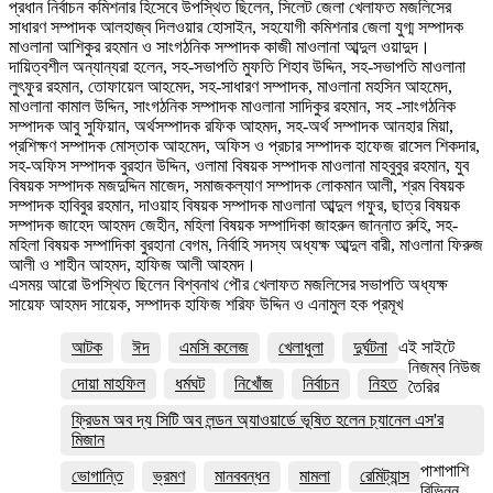
প্রধান নির্বাচন কমিশনার হিসেবে উপস্থিত ছিলেন, সিলেট জেলা খেলাফত মজলিসের
সাধারণ সম্পাদক আলহাজ্ব দিলওয়ার হোসাইন, সহযোগী কমিশনার জেলা যুগ্ম সম্পাদক
মাওলানা আশিকুর রহমান ও সাংগঠনিক সম্পাদক কাজী মাওলানা আব্দুল ওয়াদুদ।
দায়িত্বশীল অন্যান্যরা হলেন, সহ-সভাপতি মুফতি শিহাব উদ্দিন, সহ-সভাপতি মাওলানা
লুৎফুর রহমান, তোফায়েল আহমেদ, সহ-সাধারণ সম্পাদক, মাওলানা মহসিন আহমেদ,
মাওলানা কামাল উদ্দিন, সাংগঠনিক সম্পাদক মাওলানা সাদিকুর রহমান, সহ -সাংগঠনিক
সম্পাদক আবু সুফিয়ান, অর্থসম্পাদক রফিক আহমদ, সহ-অর্থ সম্পাদক আনহার মিয়া,
প্রশিক্ষণ সম্পাদক মোস্তাক আহমেদ, অফিস ও প্রচার সম্পাদক হাফেজ রাসেল শিকদার,
সহ-অফিস সম্পাদক বুরহান উদ্দিন, ওলামা বিষয়ক সম্পাদক মাওলানা মাহবুবুর রহমান, যুব
বিষয়ক সম্পাদক মজদুদ্দিন মাজেদ, সমাজকল্যাণ সম্পাদক লোকমান আলী, শ্রম বিষয়ক
সম্পাদক হাবিবুর রহমান, দাওয়াহ বিষয়ক সম্পাদক মাওলানা আব্দুল গফুর, ছাত্র বিষয়ক
সম্পাদক জাহেদ আহমদ জেহীন, মহিলা বিষয়ক সম্পাদিকা জাহরুন জান্নাত রুহি, সহ-
মহিলা বিষয়ক সম্পাদিকা বুরহানা বেগম, নির্বাহি সদস্য অধ্যক্ষ আব্দুল বারী, মাওলানা ফিরুজ
আলী ও শাহীন আহমদ, হাফিজ আলী আহমদ।
এসময় আরো উপস্থিত ছিলেন বিশ্বনাথ পৌর খেলাফত মজলিসের সভাপতি অধ্যক্ষ
সায়েফ আহমদ সায়েক, সম্পাদক হাফিজ শরিফ উদ্দিন ও এনামুল হক প্রমূখ
আটক
ঈদ
এমসি কলেজ
খেলাধুলা
দুর্ঘটনা
এই সাইটে
নিজম্ব নিউজ
দোয়া মাহফিল
ধর্মঘট
নিখোঁজ
নির্বাচন
নিহত
তৈরির
ফ্রিডম অব দ্য সিটি অব লন্ডন অ্যাওয়ার্ডে ভূষিত হলেন চ্যানেল এস'র
মিজান
পাশাপাশি
ভোগান্তি
ভ্রমণ
মানববন্ধন
মামলা
রেমিট্যান্স
বিভিন্ন