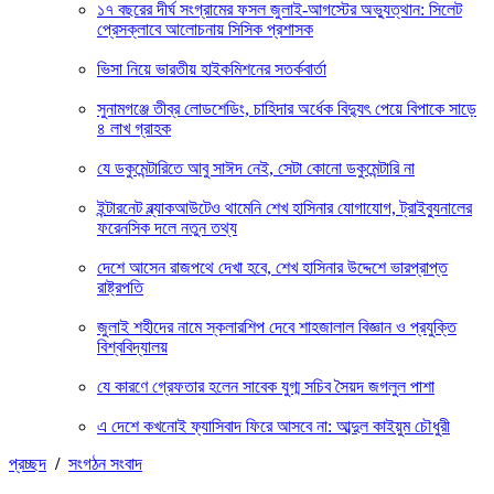
১৭ বছরের দীর্ঘ সংগ্রামের ফসল জুলাই-আগস্টের অভ্যুত্থান: সিলেট
প্রেসক্লাবে আলোচনায় সিসিক প্রশাসক
ভিসা নিয়ে ভারতীয় হাইকমিশনের সতর্কবার্তা
সুনামগঞ্জে তীব্র লোডশেডিং, চাহিদার অর্ধেক বিদ্যুৎ পেয়ে বিপাকে সাড়ে
৪ লাখ গ্রাহক
যে ডকুমেন্টারিতে আবু সাঈদ নেই, সেটা কোনো ডকুমেন্টারি না
ইন্টারনেট ব্ল্যাকআউটেও থামেনি শেখ হাসিনার যোগাযোগ, ট্রাইব্যুনালের
ফরেনসিক দলে নতুন তথ্য
দেশে আসেন রাজপথে দেখা হবে, শেখ হাসিনার উদ্দেশে ভারপ্রাপ্ত
রাষ্ট্রপতি
জুলাই শহীদের নামে স্কলারশিপ দেবে শাহজালাল বিজ্ঞান ও প্রযুক্তি
বিশ্ববিদ্যালয়
যে কারণে গ্রেফতার হলেন সাবেক যুগ্ম সচিব সৈয়দ জগলুল পাশা
এ দেশে কখনোই ফ্যাসিবাদ ফিরে আসবে না: আব্দুল কাইয়ুম চৌধুরী
প্রচ্ছদ
/
সংগঠন সংবাদ