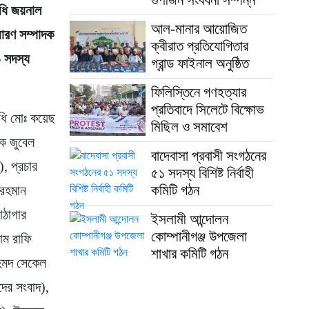
িধি জয়নাল
আল-মানার আয়োজিত
ারণ সম্পাদক
ক্বীরাত প্রতিযোগিতার
৯ সদস্য
গ্রান্ড ফাইনাল অনুষ্ঠিত
ফিলিস্তিনে গণহত্যার
প্রতিবাদে সিলেটে বিক্ষোভ
িধি মোঃ কয়েছ
মিছিল ও সমাবেশ
দক জুবেল
বাদেবাসা প্রবাসী সংগঠনের
, প্রচার
৫১ সদস্য বিশিষ্ট নির্বাহী
কমিটি গঠন
 রহমান
াঠাগার
ইসলামী আন্দোলন
কোম্পানীগঞ্জ উপজেলা
াম রাফি
শাখার কমিটি গঠন
আহমদ সেকেল
ের সংবাদ),