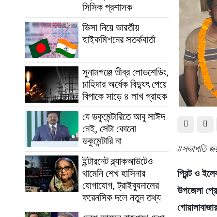
সিসিক প্রশাসক
ভিসা নিয়ে ভারতীয়
হাইকমিশনের সতর্কবার্তা
সুনামগঞ্জে তীব্র লোডশেডিং,
চাহিদার অর্ধেক বিদ্যুৎ পেয়ে
বিপাকে সাড়ে ৪ লাখ গ্রাহক
যে ডকুমেন্টারিতে আবু সাঈদ
নেই, সেটা কোনো
ডকুমেন্টারি না
#সভাপতি জয়
ইন্টারনেট ব্ল্যাকআউটেও
থামেনি শেখ হাসিনার
প্রিন্ট ও ইল
যোগাযোগ, ট্রাইব্যুনালের
উপজেলা প্র
ফরেনসিক দলে নতুন তথ্য
গোয়ালাবাজারস