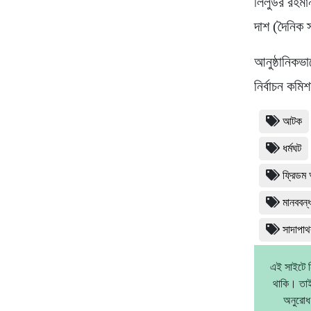
লিলুউর রহম
দাশ (দৈনিক স
আনুষ্ঠানিকভ
নির্বাচন কম
আটক
ধর্মঘট
ফ্রিডম 
মানববন্
সাদাপাথ
এই সাইটে ন
থাকি। তাই
অনুরোধ