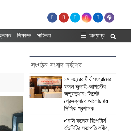
১
ুক্তমত
শিক্ষাঙ্গন
সাহিত্য
অন্যান্য
সংগঠন সংবাদ সর্বশেষ
১৭ বছরের দীর্ঘ সংগ্রামের
ফসল জুলাই-আগস্টের
অভ্যুত্থান: সিলেট
প্রেসক্লাবে আলোচনায়
সিসিক প্রশাসক
এমসি কলেজ রিপোর্টার্স
ইউনিটির সভাপতি লবীব,