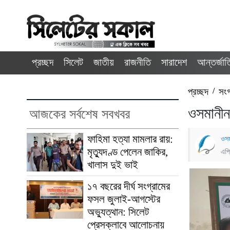
প্রচ্ছদ
সিলেট
জাতীয়
রাজনীতি
সারাদেশ
আন্তর্জা
প্রচ্ছদ
/
সং
ওসমানীন
আজকের সর্বশেষ সবখবর
ফাহিমা হত্যা মামলার রায়:
ওসম
মৃত্যুদণ্ড পেলেন জাকির,
এপ্
খালাস দুই ভাই
১৭ বছরের দীর্ঘ সংগ্রামের
ফসল জুলাই-আগস্টের
অভ্যুত্থান: সিলেট
প্রেসক্লাবে আলোচনায়