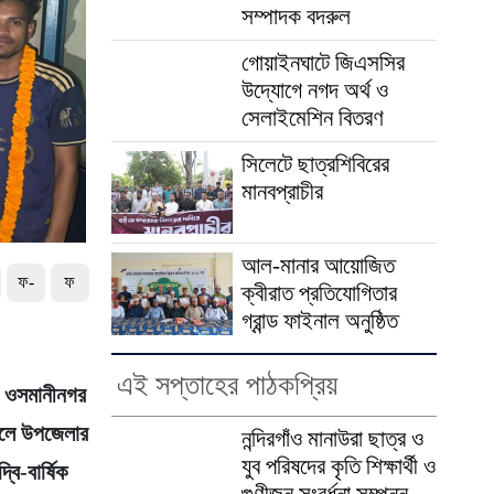
সম্পাদক বদরুল
গোয়াইনঘাটে জিএসসির
উদ্যোগে নগদ অর্থ ও
সেলাইমেশিন বিতরণ
সিলেটে ছাত্রশিবিরের
মানবপ্রাচীর
আল-মানার আয়োজিত
ফ-
ফ
ক্বীরাত প্রতিযোগিতার
গ্রান্ড ফাইনাল অনুষ্ঠিত
এই সপ্তাহের পাঠকপ্রিয়
ের ওসমানীনগর
েলে উপজেলার
নন্দিরগাঁও মানাউরা ছাত্র ও
যুব পরিষদের কৃতি শিক্ষার্থী ও
বি-বার্ষিক
গুণীজন সংবর্ধনা সম্পন্ন