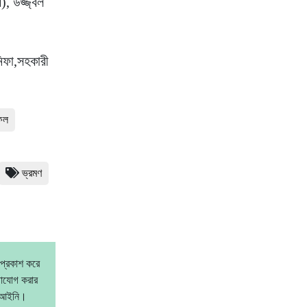
, উজ্জ্বল
নিফা,সহকারী
ফিল
ভ্রমণ
 প্রকাশ করে
গাযোগ করার
বেআইনি।