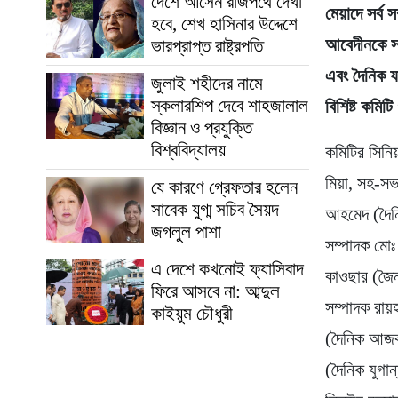
দেশে আসেন রাজপথে দেখা
মেয়াদে সর্ব 
হবে, শেখ হাসিনার উদ্দেশে
আবেদীনকে সভ
ভারপ্রাপ্ত রাষ্ট্রপতি
এবং দৈনিক য
জুলাই শহীদের নামে
স্কলারশিপ দেবে শাহজালাল
বিশিষ্ট কমি
বিজ্ঞান ও প্রযুক্তি
বিশ্ববিদ্যালয়
কমিটির সিনি
মিয়া, সহ-স
যে কারণে গ্রেফতার হলেন
সাবেক যুগ্ম সচিব সৈয়দ
আহমেদ (দৈন
জগলুল পাশা
সম্পাদক মোঃ
এ দেশে কখনোই ফ্যাসিবাদ
কাওছার (জৈন্
ফিরে আসবে না: আব্দুল
সম্পাদক রায
কাইয়ুম চৌধুরী
(দৈনিক আজকা
(দৈনিক যুগা