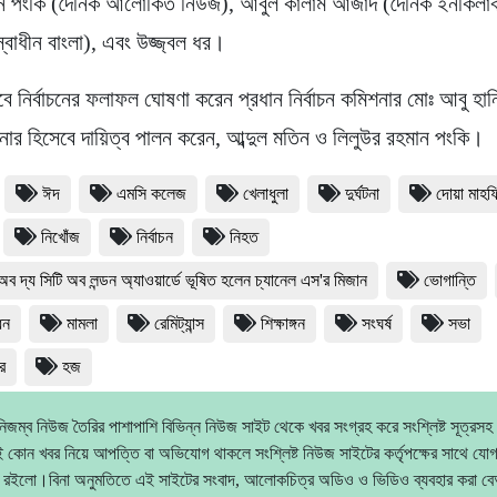
ান পংকি (দৈনিক আলোকিত নিউজ), আবুল কালাম আজাদ (দৈনিক ইনকিলাব)
্বাধীন বাংলা), এবং উজ্জ্বল ধর।
াবে নির্বাচনের ফলাফল ঘোষণা করেন প্রধান নির্বাচন কমিশনার মোঃ আবু হা
িশনার হিসেবে দায়িত্ব পালন করেন, আব্দুল মতিন ও লিলুউর রহমান পংকি।
ঈদ
এমসি কলেজ
খেলাধুলা
দুর্ঘটনা
দোয়া মাহ
নিখোঁজ
নির্বাচন
নিহত
অব দ্য সিটি অব লন্ডন অ্যাওয়ার্ডে ভূষিত হলেন চ্যানেল এস'র মিজান
ভোগান্তি
ধন
মামলা
রেমিট্যান্স
শিক্ষাঙ্গন
সংঘর্ষ
সভা
র
হজ
িজম্ব নিউজ তৈরির পাশাপাশি বিভিন্ন নিউজ সাইট থেকে খবর সংগ্রহ করে সংশ্লিষ্ট সূত্রসহ
 কোন খবর নিয়ে আপত্তি বা অভিযোগ থাকলে সংশ্লিষ্ট নিউজ সাইটের কর্তৃপক্ষের সাথে যো
 রইলো।বিনা অনুমতিতে এই সাইটের সংবাদ, আলোকচিত্র অডিও ও ভিডিও ব্যবহার করা 