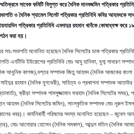
সম্মতিক্রমে সাবেক কমিটি বিলুপ্ত করে দৈনিক মানবজমিন পত্রিকার প্রতিন
াপতি ও দৈনিক শ্যামেল সিলেট পত্রিকার প্রতিনিধি কবির আহমদকে সাধ
ায়যায়দিন পত্রিকার প্রতিনিধি এমদাদুর রহমান খানঁকে কোষাধ্যক্ষ করে ১
টি গঠন করা হয়।
য়র সহ-সভাপতি মনোনিত হয়েছেন দৈনিক সিলেটের ডাক পত্রিকার প্রতিন
ভাপতি এনটিভি ইউরোপের প্রতিনিধি মোঃ আবু হানিফা, যুগ্ম সাধারণ সম্পা
িক আধুনিক কাগজ),দপ্তর সম্পাদক জিতু আহমদ (দৈনিক আজকের বাংলা )
 সাইদুর রহমান (দৈনিক যুগভেরী), সাহিত্য ও প্রকাশনা সম্পাদক আতাউর
তাবার্তা), ক্রীড়া সম্পাদক শামসুজ্জামান ফরহাদ (দৈনিক সিলেটের সময়), প
়হান আহমদ (দৈনিক সিলেটের জমিন), সাংস্কৃতিক সম্পাদক মোঃ নূরুল ইসল
লের খবর)। কার্যনিবার্হী পরিষদের সদস্য মনোনিত হয়েছেন – জুবেল 
ন্তর), মোঃ আনোয়ার হোসেন (দৈনিক সমকাল), আব্দুল মতিন (দৈনিক আমাদ