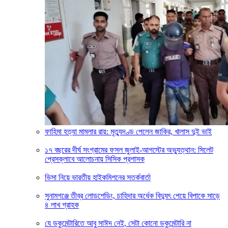
ফাহিমা হত্যা মামলার রায়: মৃত্যুদণ্ড পেলেন জাকির, খালাস দুই ভাই
১৭ বছরের দীর্ঘ সংগ্রামের ফসল জুলাই-আগস্টের অভ্যুত্থান: সিলেট
প্রেসক্লাবে আলোচনায় সিসিক প্রশাসক
ভিসা নিয়ে ভারতীয় হাইকমিশনের সতর্কবার্তা
সুনামগঞ্জে তীব্র লোডশেডিং, চাহিদার অর্ধেক বিদ্যুৎ পেয়ে বিপাকে সাড়ে
৪ লাখ গ্রাহক
যে ডকুমেন্টারিতে আবু সাঈদ নেই, সেটা কোনো ডকুমেন্টারি না