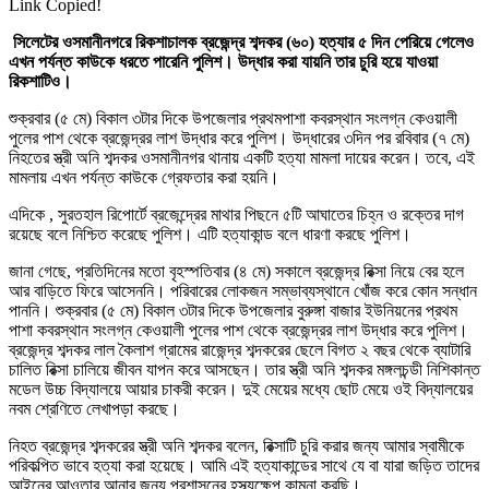
Link Copied!
সিলেটের ওসমানীনগরে রিকশাচালক ব্রজেন্দ্র শব্দকর (৬০) হত্যার ৫ দিন পেরিয়ে গেলেও
এখন পর্যন্ত কাউকে ধরতে পারেনি পুলিশ। উদ্ধার করা যায়নি তার চুরি হয়ে যাওয়া
রিকশাটিও।
শুক্রবার (৫ মে) বিকাল ৩টার দিকে উপজেলার প্রথমপাশা কবরস্থান সংলগ্ন কেওয়ালী
পুলের পাশ থেকে ব্রজেন্দ্রর লাশ উদ্ধার করে পুলিশ। উদ্ধারের ৩দিন পর রবিবার (৭ মে)
নিহতের স্ত্রী অনি শব্দকর ওসমানীনগর থানায় একটি হত্যা মামলা দায়ের করেন। তবে, এই
মামলায় এখন পর্যন্ত কাউকে গ্রেফতার করা হয়নি।
এদিকে , সুরতহাল রিপোর্টে ব্রজেন্দ্রের মাথার পিছনে ৫টি আঘাতের চিহ্ন ও রক্তের দাগ
রয়েছে বলে নিশ্চিত করেছে পুলিশ। এটি হত্যাকান্ড বলে ধারণা করছে পুলিশ।
জানা গেছে, প্রতিদিনের মতো বৃহস্পতিবার (৪ মে) সকালে ব্রজেন্দ্র রিক্সা নিয়ে বের হলে
আর বাড়িতে ফিরে আসেননি। পরিবারের লোকজন সম্ভাব্যস্থানে খোঁজ করে কোন সন্ধান
পাননি। শুক্রবার (৫ মে) বিকাল ৩টার দিকে উপজেলার বুরুঙ্গা বাজার ইউনিয়নের প্রথম
পাশা কবরস্থান সংলগ্ন কেওয়ালী পুলের পাশ থেকে ব্রজেন্দ্রর লাশ উদ্ধার করে পুলিশ।
ব্রজেন্দ্র শব্দকর লাল কৈলাশ গ্রামের রাজেন্দ্র শব্দকরের ছেলে বিগত ২ বছর থেকে ব্যাটারি
চালিত রিক্সা চালিয়ে জীবন যাপন করে আসছেন। তার স্ত্রী অনি শব্দকর মঙ্গলচন্ডী নিশিকান্ত
মডেল উচ্চ বিদ্যালয়ে আয়ার চাকরী করেন। দুই মেয়ের মধ্যে ছোট মেয়ে ওই বিদ্যালয়ের
নবম শ্রেণিতে লেখাপড়া করছে।
নিহত ব্রজেন্দ্র শব্দকরের স্ত্রী অনি শব্দকর বলেন, রিক্সাটি চুরি করার জন্য আমার স্বামীকে
পরিকল্পিত ভাবে হত্যা করা হয়েছে। আমি এই হত্যাকান্ডের সাথে যে বা যারা জড়িত তাদের
আইনের আওতার আনার জন্য প্রশাসনের হস্থ্যক্ষেপ কামনা করছি।