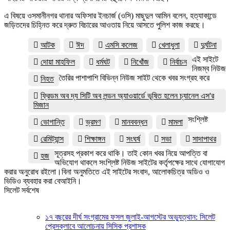
এ বিষয়ে ওসমানীনগর থানার অফিসার ইনচার্জ (ওসি) মাছুদুল আমিন বলেন, হত্যাকান্ডে
জড়িতদের চিহ্নিত করে দ্রুত বিচারের আওতায় নিয়ে আসতে পুলিশ কাজ করছে।
আটক
ঈদ
এমসি কলেজ
খেলাধুলা
দুর্ঘটনা
এই সাইটে
দোয়া মাহফিল
ধর্মঘট
নিখোঁজ
নির্বাচন
নিজম্ব নিউজ
তৈরির পাশাপাশি বিভিন্ন নিউজ সাইট থেকে খবর সংগ্রহ করে
নিহত
ফ্রিডম অব দ্য সিটি অব লন্ডন অ্যাওয়ার্ডে ভূষিত হলেন চ্যানেল এস'র
মিজান
সংশ্লিষ্ট
ভোগান্তি
ভ্রমণ
মানববন্ধন
মামলা
রেমিট্যান্স
শিক্ষাঙ্গন
সংঘর্ষ
সভা
সাদাপাথর
সূত্রসহ প্রকাশ করে থাকি। তাই কোন খবর নিয়ে আপত্তি বা
হজ
অভিযোগ থাকলে সংশ্লিষ্ট নিউজ সাইটের কর্তৃপক্ষের সাথে যোগাযোগ
করার অনুরোধ রইলো।বিনা অনুমতিতে এই সাইটের সংবাদ, আলোকচিত্র অডিও ও
ভিডিও ব্যবহার করা বেআইনি।
সিলেট সর্বশেষ
১৭ বছরের দীর্ঘ সংগ্রামের ফসল জুলাই-আগস্টের অভ্যুত্থান: সিলেট
প্রেসক্লাবে আলোচনায় সিসিক প্রশাসক