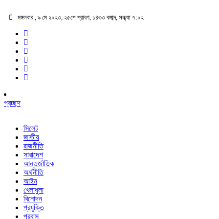
মঙ্গলবার , ৯ মে ২০২৩, ২৫শে শ্রাবণ, ১৪৩৩ বঙ্গাব্দ, সন্ধ্যা ৭:০২
প্রচ্ছদ
সিলেট
জাতীয়
রাজনীতি
সারাদেশ
আন্তর্জাতিক
অর্থনীতি
আইন
খেলাধুলা
বিনোদন
প্রযুক্তি
প্রবাস