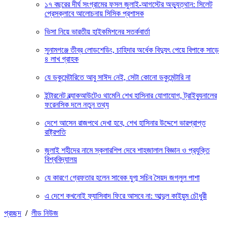
১৭ বছরের দীর্ঘ সংগ্রামের ফসল জুলাই-আগস্টের অভ্যুত্থান: সিলেট
প্রেসক্লাবে আলোচনায় সিসিক প্রশাসক
ভিসা নিয়ে ভারতীয় হাইকমিশনের সতর্কবার্তা
সুনামগঞ্জে তীব্র লোডশেডিং, চাহিদার অর্ধেক বিদ্যুৎ পেয়ে বিপাকে সাড়ে
৪ লাখ গ্রাহক
যে ডকুমেন্টারিতে আবু সাঈদ নেই, সেটা কোনো ডকুমেন্টারি না
ইন্টারনেট ব্ল্যাকআউটেও থামেনি শেখ হাসিনার যোগাযোগ, ট্রাইব্যুনালের
ফরেনসিক দলে নতুন তথ্য
দেশে আসেন রাজপথে দেখা হবে, শেখ হাসিনার উদ্দেশে ভারপ্রাপ্ত
রাষ্ট্রপতি
জুলাই শহীদের নামে স্কলারশিপ দেবে শাহজালাল বিজ্ঞান ও প্রযুক্তি
বিশ্ববিদ্যালয়
যে কারণে গ্রেফতার হলেন সাবেক যুগ্ম সচিব সৈয়দ জগলুল পাশা
এ দেশে কখনোই ফ্যাসিবাদ ফিরে আসবে না: আব্দুল কাইয়ুম চৌধুরী
প্রচ্ছদ
/
লীড নিউজ