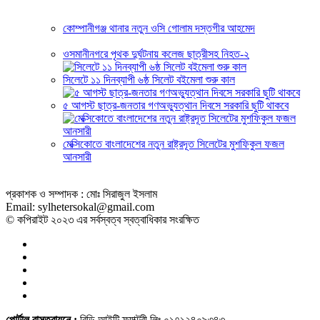
কোম্পানীগঞ্জ থানার নতুন ওসি গোলাম দস্তগীর আহমেদ
ওসমানীনগরে পৃথক দুর্ঘটনায় কলেজ ছাত্রীসহ নিহত-২
সিলেটে ১১ দিনব্যাপী ৬ষ্ঠ সিলেট বইমেলা শুরু কাল
৫ আগস্ট ছাত্র-জনতার গণঅভ্যুত্থান দিবসে সরকারি ছুটি থাকবে
মেক্সিকোতে বাংলাদেশের নতুন রাষ্ট্রদূত সিলেটের মুশফিকুল ফজল
আনসারী
প্রকাশক ও সম্পাদক : মোঃ সিরাজুল ইসলাম
Email: sylhetersokal@gmail.com
© কপিরাইট ২০২৩ এর সর্বস্বত্ব স্বত্বাধিকার সংরক্ষিত
পোর্টাল বাস্তবায়নে :
বিডি আইটি ফ্যাক্টরী লিঃ ০১৭১২৪০৯৩৪৩