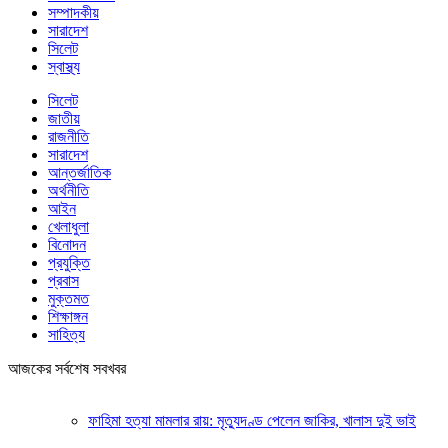
সম্পাদকীয়
সারাদেশ
সিলেট
স্বাস্থ্য
সিলেট
জাতীয়
রাজনীতি
সারাদেশ
আন্তর্জাতিক
অর্থনীতি
আইন
খেলাধুলা
বিনোদন
প্রযুক্তি
প্রবাস
মুক্তমত
শিক্ষাঙ্গন
সাহিত্য
আজকের সর্বশেষ সবখবর
ফাহিমা হত্যা মামলার রায়: মৃত্যুদণ্ড পেলেন জাকির, খালাস দুই ভাই