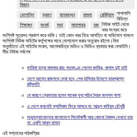
মিজান
পাশাপাশি
ভোগান্তি
ভ্রমণ
মানববন্ধন
মামলা
রেমিট্যান্স
বিভিন্ন
নিউজ সাইট থেকে
শিক্ষাঙ্গন
সংঘর্ষ
সভা
সাদাপাথর
হজ
খবর সংগ্রহ করে
সংশ্লিষ্ট সূত্রসহ প্রকাশ করে থাকি। তাই কোন খবর নিয়ে আপত্তি বা অভিযোগ থাকলে
সংশ্লিষ্ট নিউজ সাইটের কর্তৃপক্ষের সাথে যোগাযোগ করার অনুরোধ রইলো।বিনা
অনুমতিতে এই সাইটের সংবাদ, আলোকচিত্র অডিও ও ভিডিও ব্যবহার করা বেআইনি।
লীড নিউজ সর্বশেষ
ফাহিমা হত্যা মামলার রায়: মৃত্যুদণ্ড পেলেন জাকির, খালাস দুই ভাই
দেশে আসেন রাজপথে দেখা হবে, শেখ হাসিনার উদ্দেশে ভারপ্রাপ্ত
রাষ্ট্রপতি
যে কারণে গ্রেফতার হলেন সাবেক যুগ্ম সচিব সৈয়দ জগলুল পাশা
এ দেশে কখনোই ফ্যাসিবাদ ফিরে আসবে না: আব্দুল কাইয়ুম চৌধুরী
অভ্যুত্থানোত্তর বাংলাদেশে সিলেটবাসী আর কোনো বৈষম্য দেখতে চায়
না: এমপি আবুল হাসান
এই সপ্তাহের পাঠকপ্রিয়