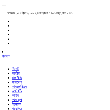
সোমবার , ৩ এপ্রিল ২০২৩, ২৪শে শ্রাবণ, ১৪৩৩ বঙ্গাব্দ, রাত ৯:৪৩
প্রচ্ছদ
সিলেট
জাতীয়
রাজনীতি
সারাদেশ
আন্তর্জাতিক
অর্থনীতি
আইন
খেলাধুলা
বিনোদন
প্রযুক্তি