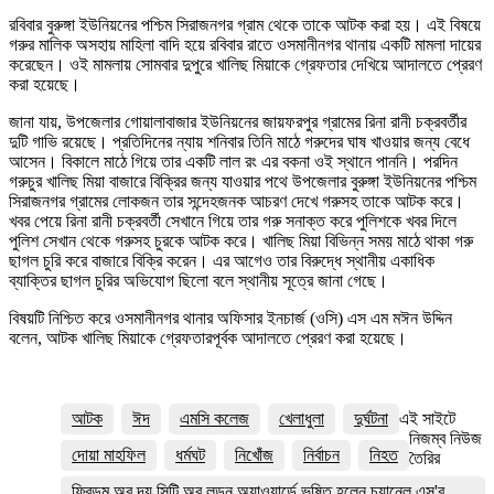
রবিবার বুরুঙ্গা ইউনিয়নের পশ্চিম সিরাজনগর গ্রাম থেকে তাকে আটক করা হয়। এই বিষয়ে
গরুর মালিক অসহায় মাহিলা বাদি হয়ে রবিবার রাতে ওসমানীনগর থানায় একটি মামলা দায়ের
করেছেন। ওই মামলায় সোমবার দুপুরে খালিছ মিয়াকে গ্রেফতার দেখিয়ে আদালতে প্রেরণ
করা হয়েছে।
জানা যায়, উপজেলার গোয়ালাবাজার ইউনিয়নের জায়ফরপুর গ্রামের রিনা রানী চক্রবর্তীর
দুটি গাভি রয়েছে। প্রতিদিনের ন্যায় শনিবার তিনি মাঠে গরুদের ঘাষ খাওয়ার জন্য বেধে
আসেন। বিকালে মাঠে গিয়ে তার একটি লাল রং এর বকনা ওই স্থানে পাননি। পরদিন
গরুচুর খালিছ মিয়া বাজারে বিক্রির জন্য যাওয়ার পথে উপজেলার বুরুঙ্গা ইউনিয়নের পশ্চিম
সিরাজনগর গ্রামের লোকজন তার সন্দেহজনক আচরণ দেখে গরুসহ তাকে আটক করে।
খবর পেয়ে রিনা রানী চক্রবর্তী সেখানে গিয়ে তার গরু সনাক্ত করে পুলিশকে খবর দিলে
পুলিশ সেখান থেকে গরুসহ চুরকে আটক করে। খালিছ মিয়া বিভিন্ন সময় মাঠে থাকা গরু
ছাগল চুরি করে বাজারে বিক্রি করেন। এর আগেও তার বিরুদ্ধে স্থানীয় একাধিক
ব্যাক্তির ছাগল চুরির অভিযোগ ছিলো বলে স্থানীয় সূত্রে জানা গেছে।
বিষয়টি নিশ্চিত করে ওসমানীনগর থানার অফিসার ইনচার্জ (ওসি) এস এম মঈন উদ্দিন
বলেন, আটক খালিছ মিয়াকে গ্রেফতারপূর্বক আদালতে প্রেরণ করা হয়েছে।
আটক
ঈদ
এমসি কলেজ
খেলাধুলা
দুর্ঘটনা
এই সাইটে
নিজম্ব নিউজ
দোয়া মাহফিল
ধর্মঘট
নিখোঁজ
নির্বাচন
নিহত
তৈরির
ফ্রিডম অব দ্য সিটি অব লন্ডন অ্যাওয়ার্ডে ভূষিত হলেন চ্যানেল এস'র