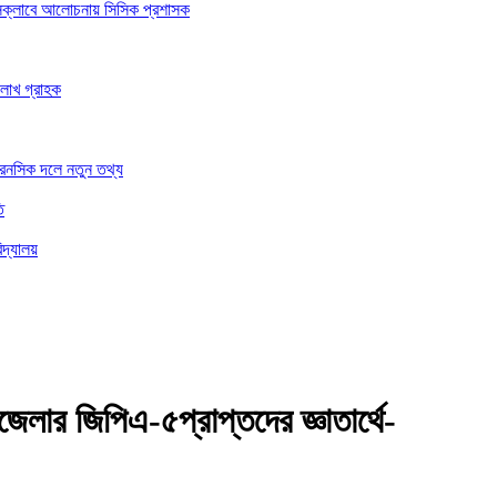
রেসক্লাবে আলোচনায় সিসিক প্রশাসক
 লাখ গ্রাহক
ফরেনসিক দলে নতুন তথ্য
ি
িদ্যালয়
ার জিপিএ-৫প্রাপ্তদের জ্ঞাতার্থে-