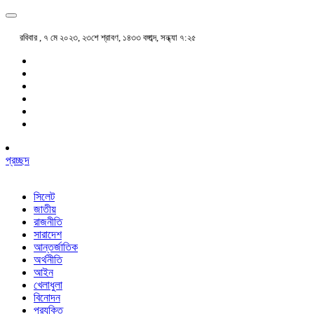
রবিবার , ৭ মে ২০২৩, ২৩শে শ্রাবণ, ১৪৩৩ বঙ্গাব্দ, সন্ধ্যা ৭:২৫
প্রচ্ছদ
সিলেট
জাতীয়
রাজনীতি
সারাদেশ
আন্তর্জাতিক
অর্থনীতি
আইন
খেলাধুলা
বিনোদন
প্রযুক্তি