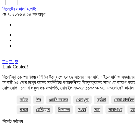
সিলেটের সকাল রিপোর্ট:
মে ৭, ২০২৩ ৫:৫৫ অপরাহ্ণ
ফ+
ফ-
ফ
Link Copied!
সিলেটস্থ কোম্পানিগঞ্জ সমিতির উদ্যোগে ২০২২ সালের এসএসসি, এইচএসসি ও সমমানের পরীক্ষায় 
আগামী ২৫ মে’র মধ্যে তাদের মার্কশীটের ফটোকপিসহ নিম্নোক্তদের সাথে যোগাযোগ কর
যোগাযোগ : মো: রফিকুল হক সভাপতি, মোবাইল নং-০১৭১১৭০০৮০৬, এডভোকেট কামাল হো
আটক
ঈদ
এমসি কলেজ
খেলাধুলা
দুর্ঘটনা
দোয়া মাহফিল
মামলা
রেমিট্যান্স
শিক্ষাঙ্গন
সংঘর্ষ
সভা
সাদাপাথর
হ
সিলেট সর্বশেষ