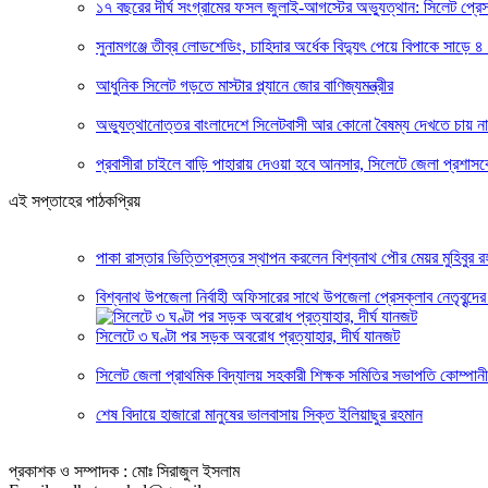
১৭ বছরের দীর্ঘ সংগ্রামের ফসল জুলাই-আগস্টের অভ্যুত্থান: সিলেট প্
সুনামগঞ্জে তীব্র লোডশেডিং, চাহিদার অর্ধেক বিদ্যুৎ পেয়ে বিপাকে সাড়ে ৪
আধুনিক সিলেট গড়তে মাস্টার প্ল্যানে জোর বাণিজ্যমন্ত্রীর
অভ্যুত্থানোত্তর বাংলাদেশে সিলেটবাসী আর কোনো বৈষম্য দেখতে চায় ন
প্রবাসীরা চাইলে বাড়ি পাহারায় দেওয়া হবে আনসার, সিলেটে জেলা প্রশাস
এই সপ্তাহের পাঠকপ্রিয়
পাকা রাস্তার ভিত্তিপ্রস্তর স্থাপন করলেন বিশ্বনাথ পৌর মেয়র মুহিবুর র
বিশ্বনাথ উপজেলা নির্বাহী অফিসারের সাথে উপজেলা প্রেসক্লাব নেতৃবৃন্দের
সিলেটে ৩ ঘণ্টা পর সড়ক অবরোধ প্রত্যাহার, দীর্ঘ যানজট
সিলেট জেলা প্রাথমিক বিদ্যালয় সহকারী শিক্ষক সমিতির সভাপতি কোম্পানীগ
শেষ বিদায়ে হাজারো মানুষের ভালবাসায় সিক্ত ইলিয়াছুর রহমান
প্রকাশক ও সম্পাদক : মোঃ সিরাজুল ইসলাম