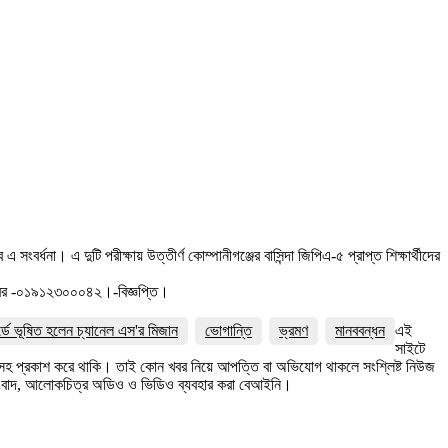
্ধনা। এ দুটি পরীক্ষায় উত্তীর্ণ কোম্পানীগঞ্জের বাসিন্দা জিপিএ-৫ প্রাপ্ত শিক্ষার্থীদের
্বর -০১৯১২৩০০০৪২।-বিজ্ঞপ্তি।
র্ডে ভূষিত হলেন চ্যানেল এস'র মিজান
ভোগান্তি
ভ্রমণ
মানববন্ধন
এই
সাইটে
ত্রসহ প্রকাশ করে থাকি। তাই কোন খবর নিয়ে আপত্তি বা অভিযোগ থাকলে সংশ্লিষ্ট নিউজ
সংবাদ, আলোকচিত্র অডিও ও ভিডিও ব্যবহার করা বেআইনি।