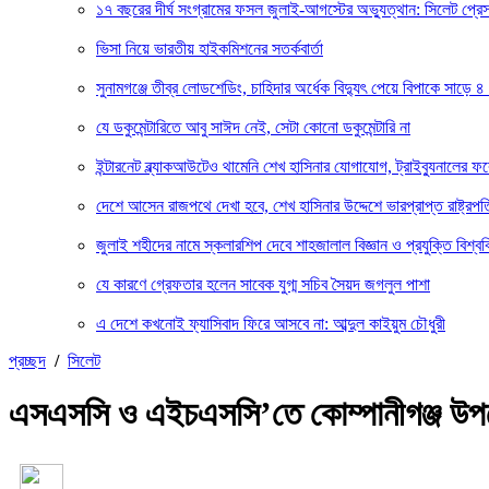
১৭ বছরের দীর্ঘ সংগ্রামের ফসল জুলাই-আগস্টের অভ্যুত্থান: সিলেট প্
ভিসা নিয়ে ভারতীয় হাইকমিশনের সতর্কবার্তা
সুনামগঞ্জে তীব্র লোডশেডিং, চাহিদার অর্ধেক বিদ্যুৎ পেয়ে বিপাকে সাড়ে ৪
যে ডকুমেন্টারিতে আবু সাঈদ নেই, সেটা কোনো ডকুমেন্টারি না
ইন্টারনেট ব্ল্যাকআউটেও থামেনি শেখ হাসিনার যোগাযোগ, ট্রাইব্যুনালের 
দেশে আসেন রাজপথে দেখা হবে, শেখ হাসিনার উদ্দেশে ভারপ্রাপ্ত রাষ্ট্রপত
জুলাই শহীদের নামে স্কলারশিপ দেবে শাহজালাল বিজ্ঞান ও প্রযুক্তি বিশ্বব
যে কারণে গ্রেফতার হলেন সাবেক যুগ্ম সচিব সৈয়দ জগলুল পাশা
এ দেশে কখনোই ফ্যাসিবাদ ফিরে আসবে না: আব্দুল কাইয়ুম চৌধুরী
প্রচ্ছদ
/
সিলেট
এসএসসি ও এইচএসসি’তে কোম্পানীগঞ্জ উপজেল