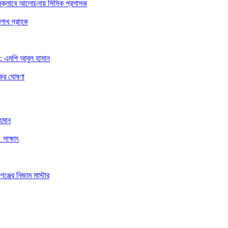
রেসক্লাবে আলোচনায় সিসিক প্রশাসক
 লাখ গ্রাহক
া: এমপি আবুল হাসান
কের ঘোষণা
হমান
 সাক্ষাৎ
ঞ্জের নিজাম মাস্টার