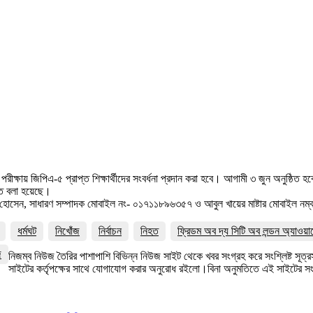
জিপিএ-৫ প্রাপ্ত শিক্ষার্থীদের সংবর্ধনা প্রদান করা হবে। আগামী ৩ জুন অনুষ্ঠিত হবে এ সংবর
তে বলা হয়েছে।
সেন, সাধারণ সম্পাদক মোবাইল নং- ০১৭১১৮৯৬৩৫৭ ও আবুল খায়ের মাষ্টার মোবাইল নম
ধর্মঘট
নিখোঁজ
নির্বাচন
নিহত
ফ্রিডম অব দ্য সিটি অব লন্ডন অ্যাওয়া
জ
নিজম্ব নিউজ তৈরির পাশাপাশি বিভিন্ন নিউজ সাইট থেকে খবর সংগ্রহ করে সংশ্লিষ্ট সূ
সাইটের কর্তৃপক্ষের সাথে যোগাযোগ করার অনুরোধ রইলো।বিনা অনুমতিতে এই সাইটের 