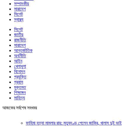
সম্পাদকীয়
সারাদেশ
সিলেট
স্বাস্থ্য
সিলেট
জাতীয়
রাজনীতি
সারাদেশ
আন্তর্জাতিক
অর্থনীতি
আইন
খেলাধুলা
বিনোদন
প্রযুক্তি
প্রবাস
মুক্তমত
শিক্ষাঙ্গন
সাহিত্য
আজকের সর্বশেষ সবখবর
ফাহিমা হত্যা মামলার রায়: মৃত্যুদণ্ড পেলেন জাকির, খালাস দুই ভাই