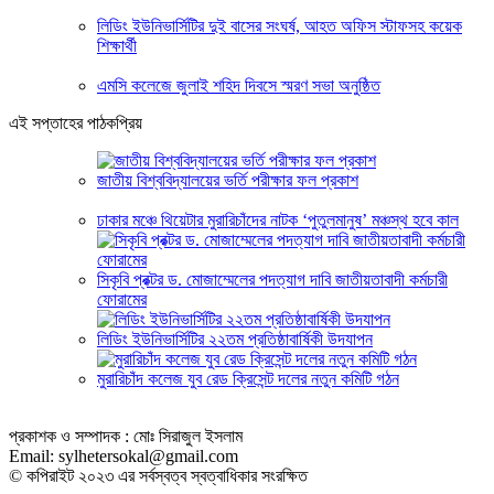
লিডিং ইউনিভার্সিটির দুই বাসের সংঘর্ষ, আহত অফিস স্টাফসহ কয়েক
শিক্ষার্থী
এমসি কলেজে জুলাই শহিদ দিবসে স্মরণ সভা অনুষ্ঠিত
এই সপ্তাহের পাঠকপ্রিয়
জাতীয় বিশ্ববিদ্যালয়ের ভর্তি পরীক্ষার ফল প্রকাশ
ঢাকার মঞ্চে থিয়েটার মুরারিচাঁদের নাটক ‘পুতুলমানুষ’ মঞ্চস্থ হবে কাল
সিকৃবি প্রক্টর ড. মোজাম্মেলের পদত্যাগ দাবি জাতীয়তাবাদী কর্মচারী
ফোরামের
লিডিং ইউনিভার্সিটির ২২তম প্রতিষ্ঠাবার্ষিকী উদযাপন
মুরারিচাঁদ কলেজ যুব রেড ক্রিসেন্ট দলের নতুন কমিটি গঠন
প্রকাশক ও সম্পাদক : মোঃ সিরাজুল ইসলাম
Email: sylhetersokal@gmail.com
© কপিরাইট ২০২৩ এর সর্বস্বত্ব স্বত্বাধিকার সংরক্ষিত