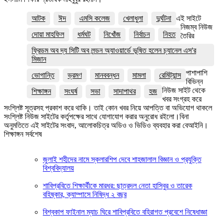
আটক
ঈদ
এমসি কলেজ
খেলাধুলা
দুর্ঘটনা
এই সাইটে
নিজম্ব নিউজ
দোয়া মাহফিল
ধর্মঘট
নিখোঁজ
নির্বাচন
নিহত
তৈরির
ফ্রিডম অব দ্য সিটি অব লন্ডন অ্যাওয়ার্ডে ভূষিত হলেন চ্যানেল এস'র
মিজান
পাশাপাশি
ভোগান্তি
ভ্রমণ
মানববন্ধন
মামলা
রেমিট্যান্স
বিভিন্ন
নিউজ সাইট থেকে
শিক্ষাঙ্গন
সংঘর্ষ
সভা
সাদাপাথর
হজ
খবর সংগ্রহ করে
সংশ্লিষ্ট সূত্রসহ প্রকাশ করে থাকি। তাই কোন খবর নিয়ে আপত্তি বা অভিযোগ থাকলে
সংশ্লিষ্ট নিউজ সাইটের কর্তৃপক্ষের সাথে যোগাযোগ করার অনুরোধ রইলো।বিনা
অনুমতিতে এই সাইটের সংবাদ, আলোকচিত্র অডিও ও ভিডিও ব্যবহার করা বেআইনি।
শিক্ষাঙ্গন সর্বশেষ
জুলাই শহীদের নামে স্কলারশিপ দেবে শাহজালাল বিজ্ঞান ও প্রযুক্তি
বিশ্ববিদ্যালয়
শাবিপ্রবিতে শিক্ষার্থীকে মারধর: ছাত্রদল নেতা হাসিবুর ও তারেক
বহিষ্কার, ক্যাম্পাসে নিষিদ্ধ ২ বছর
বিশ্বকাপ ফাইনাল ম্যাচ ঘিরে শাবিপ্রবিতে বহিরাগত প্রবেশে নিষেধাজ্ঞা