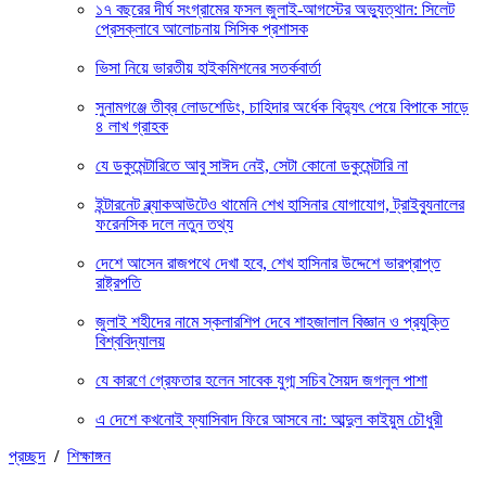
১৭ বছরের দীর্ঘ সংগ্রামের ফসল জুলাই-আগস্টের অভ্যুত্থান: সিলেট
প্রেসক্লাবে আলোচনায় সিসিক প্রশাসক
ভিসা নিয়ে ভারতীয় হাইকমিশনের সতর্কবার্তা
সুনামগঞ্জে তীব্র লোডশেডিং, চাহিদার অর্ধেক বিদ্যুৎ পেয়ে বিপাকে সাড়ে
৪ লাখ গ্রাহক
যে ডকুমেন্টারিতে আবু সাঈদ নেই, সেটা কোনো ডকুমেন্টারি না
ইন্টারনেট ব্ল্যাকআউটেও থামেনি শেখ হাসিনার যোগাযোগ, ট্রাইব্যুনালের
ফরেনসিক দলে নতুন তথ্য
দেশে আসেন রাজপথে দেখা হবে, শেখ হাসিনার উদ্দেশে ভারপ্রাপ্ত
রাষ্ট্রপতি
জুলাই শহীদের নামে স্কলারশিপ দেবে শাহজালাল বিজ্ঞান ও প্রযুক্তি
বিশ্ববিদ্যালয়
যে কারণে গ্রেফতার হলেন সাবেক যুগ্ম সচিব সৈয়দ জগলুল পাশা
এ দেশে কখনোই ফ্যাসিবাদ ফিরে আসবে না: আব্দুল কাইয়ুম চৌধুরী
প্রচ্ছদ
/
শিক্ষাঙ্গন