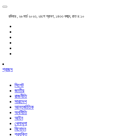
রবিবার , ২৬ মার্চ ২০২৩, ২৪শে শ্রাবণ, ১৪৩৩ বঙ্গাব্দ, রাত ৪:১০
প্রচ্ছদ
সিলেট
জাতীয়
রাজনীতি
সারাদেশ
আন্তর্জাতিক
অর্থনীতি
আইন
খেলাধুলা
বিনোদন
প্রযুক্তি