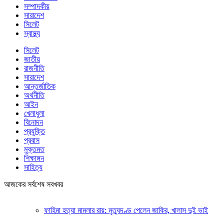
সম্পাদকীয়
সারাদেশ
সিলেট
স্বাস্থ্য
সিলেট
জাতীয়
রাজনীতি
সারাদেশ
আন্তর্জাতিক
অর্থনীতি
আইন
খেলাধুলা
বিনোদন
প্রযুক্তি
প্রবাস
মুক্তমত
শিক্ষাঙ্গন
সাহিত্য
আজকের সর্বশেষ সবখবর
ফাহিমা হত্যা মামলার রায়: মৃত্যুদণ্ড পেলেন জাকির, খালাস দুই ভাই