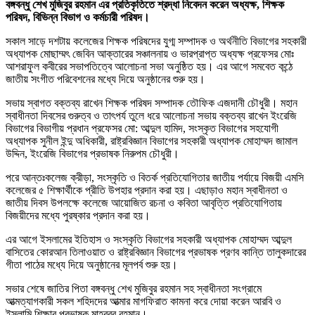
বঙ্গবন্ধু শেখ মুজিবুর রহমান এর প্রতিকৃতিতে শ্রদ্ধা নিবেদন করেন অধ্যক্ষ, শিক্ষক
পরিষদ, বিভিন্ন বিভাগ ও কর্মচারী পরিষদ।
সকাল সাড়ে দশটায় কলেজের শিক্ষক পরিষদের যুগ্ম সম্পাদক ও অর্থনীতি বিভাগের সহকারী
অধ্যাপক মোছাম্মৎ জেবিন আক্তারের সঞ্চালনায় ও ভারপ্রাপ্ত অধ্যক্ষ প্রফেসর মোঃ
আশরাফুল কবীরের সভাপতিত্বে আলোচনা সভা অনুষ্ঠিত হয়। এর আগে সমবেত কন্ঠে
জাতীয় সংগীত পরিবেশনের মধ্যে দিয়ে অনুষ্ঠানের শুরু হয়।
সভায় স্বাগত বক্তব্য রাখেন শিক্ষক পরিষদ সম্পাদক তৌফিক এজদানী চৌধুরী। মহান
স্বাধীনতা দিবসের গুরুত্ব ও তাৎপর্য তুলে ধরে আলোচনা সভায় বক্তব্য রাখেন ইংরেজি
বিভাগের বিভাগীয় প্রধান প্রফেসর মো: আব্দুল হামিদ, সংস্কৃত বিভাগের সহযোগী
অধ্যাপক সুনীল ইন্দু অধিকারী, রাষ্ট্রবিজ্ঞান বিভাগের সহকারী অধ্যাপক মোহাম্মদ জামাল
উদ্দিন, ইংরেজি বিভাগের প্রভাষক নিরুপম চৌধুরী।
পরে আন্তঃকলেজ ক্রীড়া, সংস্কৃতি ও বিতর্ক প্রতিযোগিতার জাতীয় পর্যায়ে বিজয়ী এমসি
কলেজের ৫ শিক্ষার্থীকে প্রীতি উপহার প্রদান করা হয়। এছাড়াও মহান স্বাধীনতা ও
জাতীয় দিবস উপলক্ষে কলেজে আয়োজিত রচনা ও কবিতা আবৃত্তি প্রতিযোগিতায়
বিজয়ীদের মধ্যে পুরষ্কার প্রদান করা হয়।
এর আগে ইসলামের ইতিহাস ও সংস্কৃতি বিভাগের সহকারী অধ্যাপক মোহাম্মদ আব্দুল
বাসিতের কোরআন তিলাওয়াত ও রাষ্ট্রবিজ্ঞান বিভাগের প্রভাষক প্রণব কান্তি তালুকদারের
গীতা পাঠের মধ্যে দিয়ে অনুষ্ঠানের মূলপর্ব শুরু হয়।
সভার শেষে জাতির পিতা বঙ্গবন্ধু শেখ মুজিবুর রহমান সহ স্বাধীনতা সংগ্রামে
আত্মত্যাগকারী সকল শহিদদের আত্মার মাগফিরাত কামনা করে দোয়া করেন আরবি ও
ইসলামি শিক্ষার প্রভাষক মাহবুবুর রহমান।