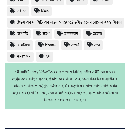
নির্বাচন
নিহত
ফ্রিডম অব দ্য সিটি অব লন্ডন অ্যাওয়ার্ডে ভূষিত হলেন চ্যানেল এস'র মিজান
ভোগান্তি
ভ্রমণ
মানববন্ধন
মামলা
রেমিট্যান্স
শিক্ষাঙ্গন
সংঘর্ষ
সভা
সাদাপাথর
হজ
এই সাইটে নিজম্ব নিউজ তৈরির পাশাপাশি বিভিন্ন নিউজ সাইট থেকে খবর
সংগ্রহ করে সংশ্লিষ্ট সূত্রসহ প্রকাশ করে থাকি। তাই কোন খবর নিয়ে আপত্তি বা
অভিযোগ থাকলে সংশ্লিষ্ট নিউজ সাইটের কর্তৃপক্ষের সাথে যোগাযোগ করার
অনুরোধ রইলো।বিনা অনুমতিতে এই সাইটের সংবাদ, আলোকচিত্র অডিও ও
ভিডিও ব্যবহার করা বেআইনি।