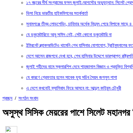
১৭ বছরের দীর্ঘ সংগ্রামের ফসল জুলাই-আগস্টের অভ্যুত্থান: সিলেট প্
ভিসা নিয়ে ভারতীয় হাইকমিশনের সতর্কবার্তা
সুনামগঞ্জে তীব্র লোডশেডিং, চাহিদার অর্ধেক বিদ্যুৎ পেয়ে বিপাকে সাড়ে ৪
যে ডকুমেন্টারিতে আবু সাঈদ নেই, সেটা কোনো ডকুমেন্টারি না
ইন্টারনেট ব্ল্যাকআউটেও থামেনি শেখ হাসিনার যোগাযোগ, ট্রাইব্যুনালের 
দেশে আসেন রাজপথে দেখা হবে, শেখ হাসিনার উদ্দেশে ভারপ্রাপ্ত রাষ্ট্রপত
জুলাই শহীদের নামে স্কলারশিপ দেবে শাহজালাল বিজ্ঞান ও প্রযুক্তি বিশ্বব
যে কারণে গ্রেফতার হলেন সাবেক যুগ্ম সচিব সৈয়দ জগলুল পাশা
এ দেশে কখনোই ফ্যাসিবাদ ফিরে আসবে না: আব্দুল কাইয়ুম চৌধুরী
প্রচ্ছদ
/
সংগঠন সংবাদ
অসুস্থ সিসিক মেয়রের পাশে সিলেট মহানগর