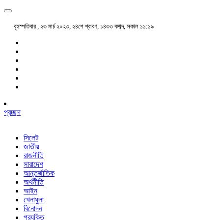
বৃহস্পতিবার , ২৩ মার্চ ২০২৩, ২৪শে শ্রাবণ, ১৪৩৩ বঙ্গাব্দ, সকাল ১১:১৯
প্রচ্ছদ
সিলেট
জাতীয়
রাজনীতি
সারাদেশ
আন্তর্জাতিক
অর্থনীতি
আইন
খেলাধুলা
বিনোদন
প্রযুক্তি