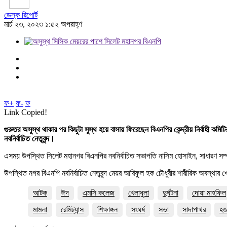
ডেস্ক রিপোর্ট
মার্চ ২৩, ২০২৩ ১:৫২ অপরাহ্ণ
ফ+
ফ-
ফ
Link Copied!
গুরুতর অসুস্থ থাকার পর কিছুটা সুস্থ হয়ে বাসায় ফিরেছেন বিএনপির কেন্দ্রীয় নির্বাহী
নবনির্বাচিত নেতৃবৃন্দ।
এসময় উপস্থিত সিলেট মহানগর বিএনপির নবনির্বাচিত সভাপতি নাসিম হোসাইন, সাধারণ স
উপস্থিত নগর বিএনপি নবনির্বাচিত নেতৃবৃন্দ মেয়র আরিফুল হক চৌধুরীর শারীরিক অবস্থার খো
আটক
ঈদ
এমসি কলেজ
খেলাধুলা
দুর্ঘটনা
দোয়া মাহফিল
মামলা
রেমিট্যান্স
শিক্ষাঙ্গন
সংঘর্ষ
সভা
সাদাপাথর
হ