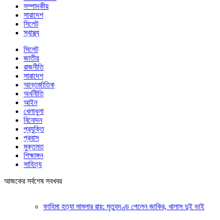
সম্পাদকীয়
সারাদেশ
সিলেট
স্বাস্থ্য
সিলেট
জাতীয়
রাজনীতি
সারাদেশ
আন্তর্জাতিক
অর্থনীতি
আইন
খেলাধুলা
বিনোদন
প্রযুক্তি
প্রবাস
মুক্তমত
শিক্ষাঙ্গন
সাহিত্য
আজকের সর্বশেষ সবখবর
ফাহিমা হত্যা মামলার রায়: মৃত্যুদণ্ড পেলেন জাকির, খালাস দুই ভাই