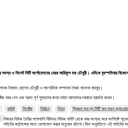
 কমিটির সদস্য ও সিলেট সিটি কর্পোরেশনের মেয়র আরিফুল হক চৌধুরী। এদিকে বৃহস্পতিবার বি
ম্পাদক ইমদাদ হোসেন চৌধুরী ও সাংগঠনিক সম্পাদক সৈয়দ সাফেক মাহবুব।
ঁজ খবর নেন এবং দ্রুত পূর্ণ সুস্থতার জন্য মহান আল্লাহর দরবারে প্রার্থনা করেন।
ধর্মঘট
নিখোঁজ
নির্বাচন
নিহত
ফ্রিডম অব দ্য সিটি অব লন্ডন অ্যাওয়া
জ
নিজম্ব নিউজ তৈরির পাশাপাশি বিভিন্ন নিউজ সাইট থেকে খবর সংগ্রহ করে সংশ্লিষ্ট সূ
সাইটের কর্তৃপক্ষের সাথে যোগাযোগ করার অনুরোধ রইলো।বিনা অনুমতিতে এই সাইটের 