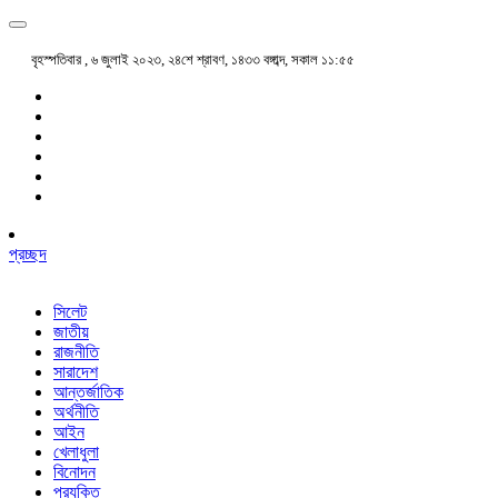
বৃহস্পতিবার , ৬ জুলাই ২০২৩, ২৪শে শ্রাবণ, ১৪৩৩ বঙ্গাব্দ, সকাল ১১:৫৫
প্রচ্ছদ
সিলেট
জাতীয়
রাজনীতি
সারাদেশ
আন্তর্জাতিক
অর্থনীতি
আইন
খেলাধুলা
বিনোদন
প্রযুক্তি