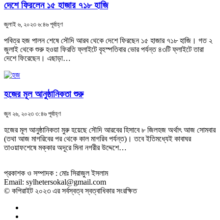
দেশে ফিরলেন ১৫ হাজার ৭১৮ হাজি
জুলাই ৬, ২০২৩ ৬:৪৬ পূর্বাহ্ণ
পবিত্র হজ পালন শেষে সৌদি আরব থেকে দেশে ফিরছেন ১৫ হাজার ৭১৮ হাজি। গত ২
জুলাই থেকে শুরু হওয়া ফিরতি ফ্লাইটে বৃহস্পতিবার ভোর পর্যন্ত ৪৩টি ফ্লাইটে তারা
দেশে ফিরেছেন। এছাড়া…
হজের মূল আনুষ্ঠানিকতা শুরু
জুন ২৬, ২০২৩ ৩:৪৬ পূর্বাহ্ণ
হজের মূল আনুষ্ঠানিকতা মুরু হয়েছে সৌদি আরবের হিসাবে ৮ জিলহজ অর্থাৎ আজ সোমবার
(তথা আজ মাগরিবের পর থেকে কাল মাগরিব পর্যন্ত)। তবে ইতিমধ্যেই কাবাঘর
তাওয়াফশেষে মক্কার অদূরে মিনা নগরীর উদ্দেশে…
প্রকাশক ও সম্পাদক : মোঃ সিরাজুল ইসলাম
Email: sylhetersokal@gmail.com
© কপিরাইট ২০২৩ এর সর্বস্বত্ব স্বত্বাধিকার সংরক্ষিত