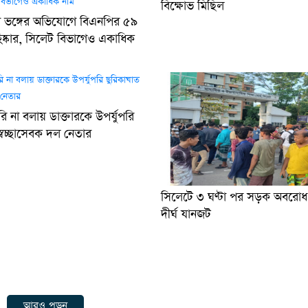
বিক্ষোভ মিছিল
লা ভঙ্গের অভিযোগে বিএনপির ৫৯
হিষ্কার, সিলেট বিভাগেও একাধিক
রি না বলায় ডাক্তারকে উপর্যুপরি
্বেচ্ছাসেবক দল নেতার
সিলেটে ৩ ঘণ্টা পর সড়ক অবরোধ প্
দীর্ঘ যানজট
আরও পড়ুন