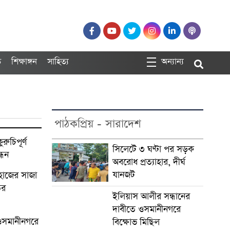
ত
শিক্ষাঙ্গন
সাহিত্য
অন্যান্য
পাঠকপ্রিয় - সারাদেশ
রুচিপূর্ণ
সিলেটে ৩ ঘণ্টা পর সড়ক
্ধন
অবরোধ প্রত্যাহার, দীর্ঘ
যানজট
নহাজের সাজা
ির
ইলিয়াস আলীর সন্ধানের
দাবীতে ওসমানীনগরে
ওসমানীনগরে
বিক্ষোভ মিছিল