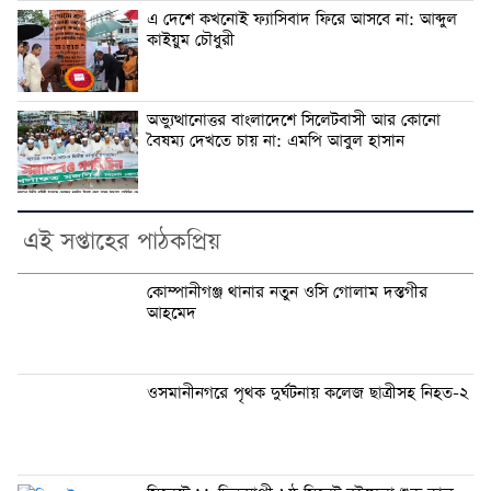
এ দেশে কখনোই ফ্যাসিবাদ ফিরে আসবে না: আব্দুল
কাইয়ুম চৌধুরী
অভ্যুত্থানোত্তর বাংলাদেশে সিলেটবাসী আর কোনো
বৈষম্য দেখতে চায় না: এমপি আবুল হাসান
এই সপ্তাহের পাঠকপ্রিয়
কোম্পানীগঞ্জ থানার নতুন ওসি গোলাম দস্তগীর
আহমেদ
ওসমানীনগরে পৃথক দুর্ঘটনায় কলেজ ছাত্রীসহ নিহত-২