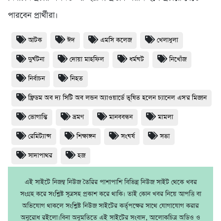
পারবেন প্রার্থীরা।
আটক
ঈদ
এমসি কলেজ
খেলাধুলা
দুর্ঘটনা
দোয়া মাহফিল
ধর্মঘট
নিখোঁজ
নির্বাচন
নিহত
ফ্রিডম অব দ্য সিটি অব লন্ডন অ্যাওয়ার্ডে ভূষিত হলেন চ্যানেল এস'র মিজান
ভোগান্তি
ভ্রমণ
মানববন্ধন
মামলা
রেমিট্যান্স
শিক্ষাঙ্গন
সংঘর্ষ
সভা
সাদাপাথর
হজ
এই সাইটে নিজম্ব নিউজ তৈরির পাশাপাশি বিভিন্ন নিউজ সাইট থেকে খবর
সংগ্রহ করে সংশ্লিষ্ট সূত্রসহ প্রকাশ করে থাকি। তাই কোন খবর নিয়ে আপত্তি বা
অভিযোগ থাকলে সংশ্লিষ্ট নিউজ সাইটের কর্তৃপক্ষের সাথে যোগাযোগ করার
অনুরোধ রইলো।বিনা অনুমতিতে এই সাইটের সংবাদ, আলোকচিত্র অডিও ও