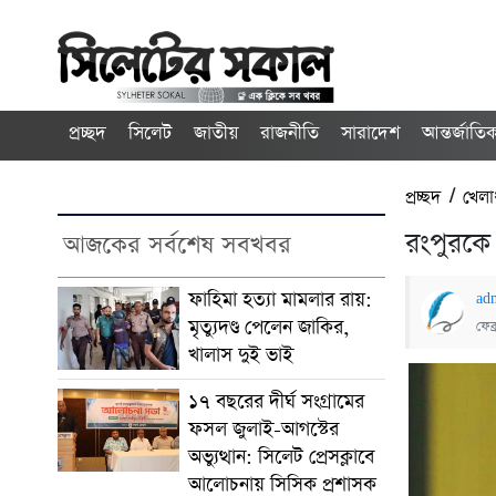
প্রচ্ছদ
সিলেট
জাতীয়
রাজনীতি
সারাদেশ
আন্তর্জাতি
প্রচ্ছদ
/
খেলা
রংপুরকে 
আজকের সর্বশেষ সবখবর
ফাহিমা হত্যা মামলার রায়:
ad
মৃত্যুদণ্ড পেলেন জাকির,
ফেব
খালাস দুই ভাই
১৭ বছরের দীর্ঘ সংগ্রামের
ফসল জুলাই-আগস্টের
অভ্যুত্থান: সিলেট প্রেসক্লাবে
আলোচনায় সিসিক প্রশাসক