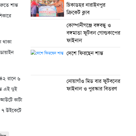
চিকাডহর নারাইনপুর
ুতে শান্ত
ক্রিকেট ক্লাব
শিকারে
কোম্পানীগঞ্জে বঙ্গবন্ধু ও
বঙ্গমাতা ফুটবল গোল্ডকাপের
ফাইনাল
ে থাকা
 ডোয়াইন
দেশে ফিরছেন শান্ত
১৪২ রানে ৬
নোয়াগাঁও মিড বার ফুটবলের
ফাইনাল ও পুরস্কার বিতরণ
্ত এই দুই
ন আউটে কাটা
য় ৭ উইকেটে