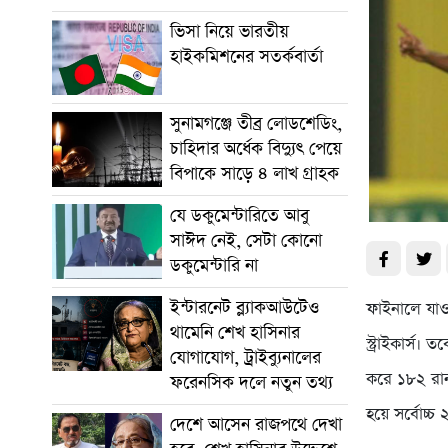
ভিসা নিয়ে ভারতীয়
হাইকমিশনের সতর্কবার্তা
সুনামগঞ্জে তীব্র লোডশেডিং,
চাহিদার অর্ধেক বিদ্যুৎ পেয়ে
বিপাকে সাড়ে ৪ লাখ গ্রাহক
যে ডকুমেন্টারিতে আবু
সাঈদ নেই, সেটা কোনো
ডকুমেন্টারি না
ইন্টারনেট ব্ল্যাকআউটেও
ফাইনালে যাওয়
থামেনি শেখ হাসিনার
স্ট্রাইকার্স
যোগাযোগ, ট্রাইব্যুনালের
করে ১৮২ রান
ফরেনসিক দলে নতুন তথ্য
হয়ে সর্বোচ্চ
দেশে আসেন রাজপথে দেখা