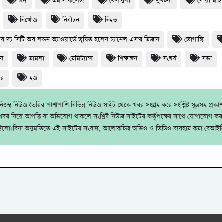
ঈদ
এমসি কলেজ
খেলাধুলা
দুর্ঘটনা
দোয়া মা
নিখোঁজ
নির্বাচন
নিহত
অব দ্য সিটি অব লন্ডন অ্যাওয়ার্ডে ভূষিত হলেন চ্যানেল এস'র মিজান
ভোগান্তি
ধন
মামলা
রেমিট্যান্স
শিক্ষাঙ্গন
সংঘর্ষ
সভা
থর
হজ
জম্ব নিউজ তৈরির পাশাপাশি বিভিন্ন নিউজ সাইট থেকে খবর সংগ্রহ করে সংশ্লিষ্ট সূত্রসহ প্রক
বর নিয়ে আপত্তি বা অভিযোগ থাকলে সংশ্লিষ্ট নিউজ সাইটের কর্তৃপক্ষের সাথে যোগাযোগ ক
ইলো।বিনা অনুমতিতে এই সাইটের সংবাদ, আলোকচিত্র অডিও ও ভিডিও ব্যবহার করা বেআইন