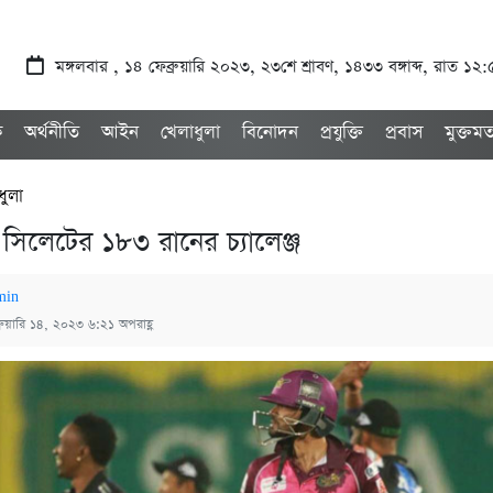
মঙ্গলবার , ১৪ ফেব্রুয়ারি ২০২৩, ২৩শে শ্রাবণ, ১৪৩৩ বঙ্গাব্দ, রাত ১২
ক
অর্থনীতি
আইন
খেলাধুলা
বিনোদন
প্রযুক্তি
প্রবাস
মুক্তম
ধুলা
সিলেটের ১৮৩ রানের চ্যালেঞ্জ
min
্রুয়ারি ১৪, ২০২৩ ৬:২১ অপরাহ্ণ