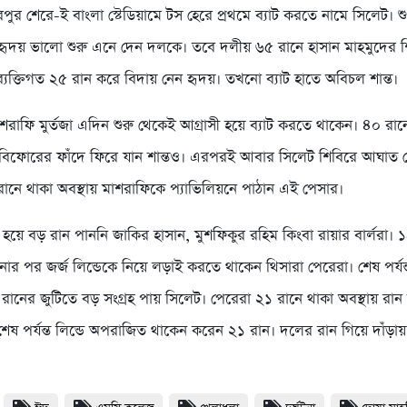
র শেরে-ই বাংলা স্টেডিয়ামে টস হেরে প্রথমে ব্যাট করতে নামে সিলেট। শুর
ৃদয় ভালো শুরু এনে দেন দলকে। তবে দলীয় ৬৫ রানে হাসান মাহমুদের 
্যক্তিগত ২৫ রান করে বিদায় নেন হৃদয়। তখনো ব্যাট হাতে অবিচল শান্ত।
শরাফি মুর্তজা এদিন শুরু থেকেই আগ্রাসী হয়ে ব্যাট করতে থাকেন। ৪০ রান
 বিফোরের ফাঁদে ফিরে যান শান্তও। এরপরই আবার সিলেট শিবিরে আঘাত
 রানে থাকা অবস্থায় মাশরাফিকে প্যাভিলিয়নে পাঠান এই পেসার।
হয়ে বড় রান পাননি জাকির হাসান, মুশফিকুর রহিম কিংবা রায়ার বার্লরা। 
োর পর জর্জ লিন্ডেকে নিয়ে লড়াই করতে থাকেন থিসারা পেরেরা। শেষ পর্যন
৬ রানের জুটিতে বড় সংগ্রহ পায় সিলেট। পেরেরা ২১ রানে থাকা অবস্থায় রা
েষ পর্যন্ত লিন্ডে অপরাজিত থাকেন করেন ২১ রান। দলের রান গিয়ে দাঁড়া