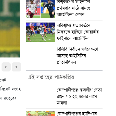
বিশ্বকাপের ফাইনালে
প্রথমবার মাঠে নামছে
আর্জেন্টিনা-স্পেন
অবিশ্বাস্য প্রত্যাবর্তনে
মিসরকে হারিয়ে কোয়ার্টার
ফাইনালে আর্জেন্টিনা
বিসিবি নির্বাচন পর্যবেক্ষণে
আসছে আইসিসির
প্রতিনিধিদল
ফ-
ফ
এই সপ্তাহের পাঠকপ্রিয়
িলেট
 সিলেট সংগ্রহ
কোম্পানীগঞ্জে ছাত্রলীগ নেতা
রঞ্জন সহ ২২ জনের নামে
ত। রংপুরের
মামলা
কোম্পানীগঞ্জের চ্যাম্পিয়ন