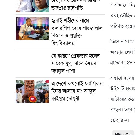
হবে, শেখ হাসিনার উদ্দেশে
এর আগে মিরপু
ভারপ্রাপ্ত রাষ্ট্রপতি
এবং তৌহিদ হ
জুলাই শহীদের নামে
পরিণত হয়ে ব
স্কলারশিপ দেবে শাহজালাল
বিজ্ঞান ও প্রযুক্তি
তিনে নামা মা
বিশ্ববিদ্যালয়
অবস্থায় লেগ
যে কারণে গ্রেফতার হলেন
ব্রাভোর, ২৮
সাবেক যুগ্ম সচিব সৈয়দ
জগলুল পাশা
এছাড়া দলের 
এ দেশে কখনোই ফ্যাসিবাদ
উইকেট হারান
ফিরে আসবে না: আব্দুল
কাইয়ুম চৌধুরী
ব্যাটারের ৩
পড়েন। তবে শ
১৮২ রান।