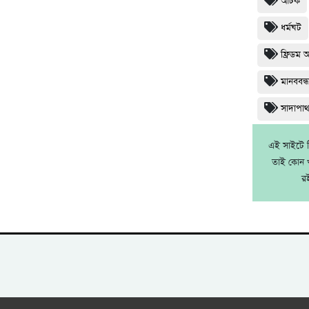
আটক
ধর্মঘট
ফ্রিডম 
মানববন্
সাদাপা
এই সাইটে নি
তাই কোন খ
র