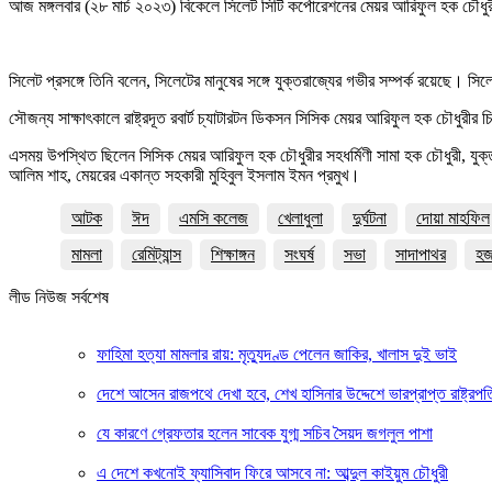
আজ মঙ্গলবার (২৮ মার্চ ২০২৩) বিকেলে সিলেট সিটি কর্পোরেশনের মেয়র আরিফুল হক চৌধু
সিলেট প্রসঙ্গে তিনি বলেন, সিলেটের মানুষের সঙ্গে যুক্তরাজ্যের গভীর সম্পর্ক রয়েছ
সৌজন্য সাক্ষাৎকালে রাষ্ট্রদূত রবার্ট চ্যাটারটন ডিকসন সিসিক মেয়র আরিফুল হক চৌধুর
এসময় উপস্থিত ছিলেন সিসিক মেয়র আরিফুল হক চৌধুরীর সহধর্মিণী সামা হক চৌধুরী, যুক্
আলিম শাহ, মেয়রের একান্ত সহকারী মুহিবুল ইসলাম ইমন প্রমুখ।
আটক
ঈদ
এমসি কলেজ
খেলাধুলা
দুর্ঘটনা
দোয়া মাহফিল
মামলা
রেমিট্যান্স
শিক্ষাঙ্গন
সংঘর্ষ
সভা
সাদাপাথর
হ
লীড নিউজ সর্বশেষ
ফাহিমা হত্যা মামলার রায়: মৃত্যুদণ্ড পেলেন জাকির, খালাস দুই ভাই
দেশে আসেন রাজপথে দেখা হবে, শেখ হাসিনার উদ্দেশে ভারপ্রাপ্ত রাষ্ট্রপত
যে কারণে গ্রেফতার হলেন সাবেক যুগ্ম সচিব সৈয়দ জগলুল পাশা
এ দেশে কখনোই ফ্যাসিবাদ ফিরে আসবে না: আব্দুল কাইয়ুম চৌধুরী