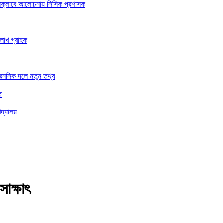
রেসক্লাবে আলোচনায় সিসিক প্রশাসক
 লাখ গ্রাহক
ফরেনসিক দলে নতুন তথ্য
ি
িদ্যালয়
াক্ষাৎ