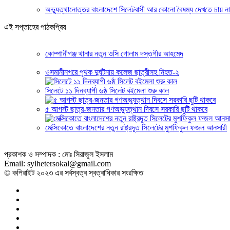
অভ্যুত্থানোত্তর বাংলাদেশে সিলেটবাসী আর কোনো বৈষম্য দেখতে চায় ন
এই সপ্তাহের পাঠকপ্রিয়
কোম্পানীগঞ্জ থানার নতুন ওসি গোলাম দস্তগীর আহমেদ
ওসমানীনগরে পৃথক দুর্ঘটনায় কলেজ ছাত্রীসহ নিহত-২
সিলেটে ১১ দিনব্যাপী ৬ষ্ঠ সিলেট বইমেলা শুরু কাল
৫ আগস্ট ছাত্র-জনতার গণঅভ্যুত্থান দিবসে সরকারি ছুটি থাকবে
মেক্সিকোতে বাংলাদেশের নতুন রাষ্ট্রদূত সিলেটের মুশফিকুল ফজল আনসারী
প্রকাশক ও সম্পাদক : মোঃ সিরাজুল ইসলাম
Email: sylhetersokal@gmail.com
© কপিরাইট ২০২৩ এর সর্বস্বত্ব স্বত্বাধিকার সংরক্ষিত