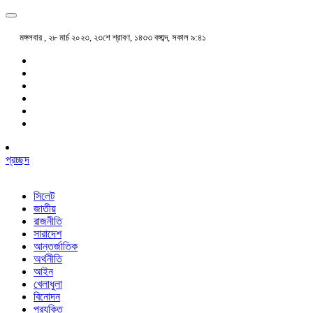
মঙ্গলবার , ২৮ মার্চ ২০২৩, ২৩শে শ্রাবণ, ১৪৩৩ বঙ্গাব্দ, সকাল ৯:৪১
প্রচ্ছদ
সিলেট
জাতীয়
রাজনীতি
সারাদেশ
আন্তর্জাতিক
অর্থনীতি
আইন
খেলাধুলা
বিনোদন
প্রযুক্তি