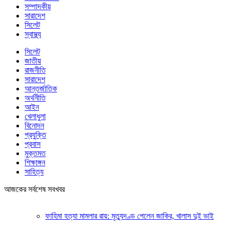
সম্পাদকীয়
সারাদেশ
সিলেট
স্বাস্থ্য
সিলেট
জাতীয়
রাজনীতি
সারাদেশ
আন্তর্জাতিক
অর্থনীতি
আইন
খেলাধুলা
বিনোদন
প্রযুক্তি
প্রবাস
মুক্তমত
শিক্ষাঙ্গন
সাহিত্য
আজকের সর্বশেষ সবখবর
ফাহিমা হত্যা মামলার রায়: মৃত্যুদণ্ড পেলেন জাকির, খালাস দুই ভাই