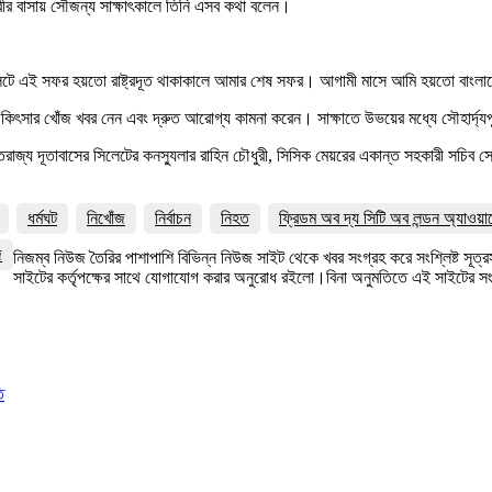
রীর বাসায় সৌজন্য সাক্ষাৎকালে তিনি এসব কথা বলেন।
ে। সিলেটে এই সফর হয়তো রাষ্ট্রদূত থাকাকালে আমার শেষ সফর। আগামী মাসে আমি হয়তো বাংলা
ীর চিকিৎসার খোঁজ খবর নেন এবং দ্রুত আরোগ্য কামনা করেন। সাক্ষাতে উভয়ের মধ্যে সৌহার
তরাজ্য দূতাবাসের সিলেটের কনস্যুলার রাহিন চৌধুরী, সিসিক মেয়রের একান্ত সহকারী সচিব
ধর্মঘট
নিখোঁজ
নির্বাচন
নিহত
ফ্রিডম অব দ্য সিটি অব লন্ডন অ্যাওয়া
জ
নিজম্ব নিউজ তৈরির পাশাপাশি বিভিন্ন নিউজ সাইট থেকে খবর সংগ্রহ করে সংশ্লিষ্ট সূ
সাইটের কর্তৃপক্ষের সাথে যোগাযোগ করার অনুরোধ রইলো।বিনা অনুমতিতে এই সাইটের 
ি