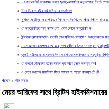
১৭ বছরের দীর্ঘ সংগ্রামের ফসল জুলাই-আগস্টের অভ্যুত্থান: সিলেট প্
ভিসা নিয়ে ভারতীয় হাইকমিশনের সতর্কবার্তা
সুনামগঞ্জে তীব্র লোডশেডিং, চাহিদার অর্ধেক বিদ্যুৎ পেয়ে বিপাকে সাড়ে ৪
যে ডকুমেন্টারিতে আবু সাঈদ নেই, সেটা কোনো ডকুমেন্টারি না
ইন্টারনেট ব্ল্যাকআউটেও থামেনি শেখ হাসিনার যোগাযোগ, ট্রাইব্যুনালের 
দেশে আসেন রাজপথে দেখা হবে, শেখ হাসিনার উদ্দেশে ভারপ্রাপ্ত রাষ্ট্রপত
জুলাই শহীদের নামে স্কলারশিপ দেবে শাহজালাল বিজ্ঞান ও প্রযুক্তি বিশ্বব
যে কারণে গ্রেফতার হলেন সাবেক যুগ্ম সচিব সৈয়দ জগলুল পাশা
এ দেশে কখনোই ফ্যাসিবাদ ফিরে আসবে না: আব্দুল কাইয়ুম চৌধুরী
প্রচ্ছদ
/
লীড নিউজ
মেয়র আরিফের সাথে ব্রিটিশ হাইকমিশনারের স