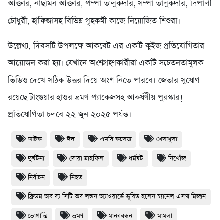
আক্তার, নাছমিন আক্তার, পম্পা তালুকদার, সম্পা তালুকদার, দিপালী
চৌধুরী, হাফিজাসহ বিভিন্ন গৃহকর্মী কাজে নিয়োজিত শিশুরা।
উল্লেখ্য, দিবসটি উপলক্ষে আকবেট এর একটি কুইজ প্রতিযোগিতার
আয়োজন করা হয়। যেখানে অংশগ্রহণকারীরা একটি সচেতনতামূলক
ভিডিও দেখে সঠিক উত্তর দিয়ে অংশ নিতে পারবে। জেতার সুযোগ
রয়েছে টাংগুয়ার হাওর ভ্রমণ প্যাকেজসহ আকর্ষণীয় পুরস্কার!
প্রতিযোগিতা চলবে ২২ জুন ২০২৫ পর্যন্ত।
আটক
ঈদ
এমসি কলেজ
খেলাধুলা
দুর্ঘটনা
দোয়া মাহফিল
ধর্মঘট
নিখোঁজ
নির্বাচন
নিহত
ফ্রিডম অব দ্য সিটি অব লন্ডন অ্যাওয়ার্ডে ভূষিত হলেন চ্যানেল এস'র মিজান
ভোগান্তি
ভ্রমণ
মানববন্ধন
মামলা