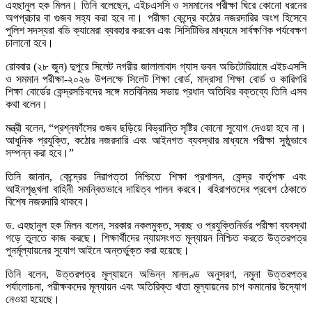
এহছানুল হক মিলন। তিনি বলেছেন, এইচএসসি ও সমমানের পরীক্ষা ঘিরে কোনো ধরনের
অপপ্রচার বা গুজব সহ্য করা হবে না। পরীক্ষা কেন্দ্রে কঠোর নজরদারির অংশ হিসেবে
পুলিশ সদস্যরা বডি ক্যামেরা ব্যবহার করবেন এবং সিসিটিভির মাধ্যমে সার্বক্ষণিক পর্যবেক্ষণ
চালানো হবে।
রোববার (২৮ জুন) দুপুরে সিলেট নগরীর জালালাবাদ গ্যাস ভবন অডিটোরিয়ামে এইচএসসি
ও সমমান পরীক্ষা-২০২৬ উপলক্ষে সিলেট শিক্ষা বোর্ড, মাদ্রাসা শিক্ষা বোর্ড ও কারিগরি
শিক্ষা বোর্ডের কেন্দ্রসচিবদের সঙ্গে মতবিনিময় সভায় প্রধান অতিথির বক্তব্যে তিনি এসব
কথা বলেন।
মন্ত্রী বলেন, “প্রশ্নফাঁসের গুজব ছড়িয়ে বিভ্রান্তি সৃষ্টির কোনো সুযোগ দেওয়া হবে না।
আধুনিক প্রযুক্তি, কঠোর নজরদারি এবং আইনগত ব্যবস্থার মাধ্যমে পরীক্ষা সুষ্ঠুভাবে
সম্পন্ন করা হবে।”
তিনি জানান, কেন্দ্রের নিরাপত্তা নিশ্চিতে শিক্ষা প্রশাসন, কেন্দ্র কর্তৃপক্ষ এবং
আইনশৃঙ্খলা বাহিনী সমন্বিতভাবে দায়িত্ব পালন করবে। বহিরাগতদের প্রবেশ ঠেকাতে
বিশেষ নজরদারি থাকবে।
ড. এহছানুল হক মিলন বলেন, সরকার নকলমুক্ত, স্বচ্ছ ও প্রযুক্তিনির্ভর পরীক্ষা ব্যবস্থা
গড়ে তুলতে কাজ করছে। শিক্ষার্থীদের ন্যায়সংগত মূল্যায়ন নিশ্চিত করতে উত্তরপত্র
পুনর্মূল্যায়নের সুযোগ আইনে অন্তর্ভুক্ত করা হয়েছে।
তিনি বলেন, উত্তরপত্র মূল্যায়নে অভিন্ন মানদণ্ড অনুসরণ, নমুনা উত্তরপত্র
পর্যালোচনা, পরীক্ষকদের মূল্যায়ন এবং অতিরিক্ত খাতা মূল্যায়নের চাপ কমানোর উদ্যোগ
নেওয়া হয়েছে।