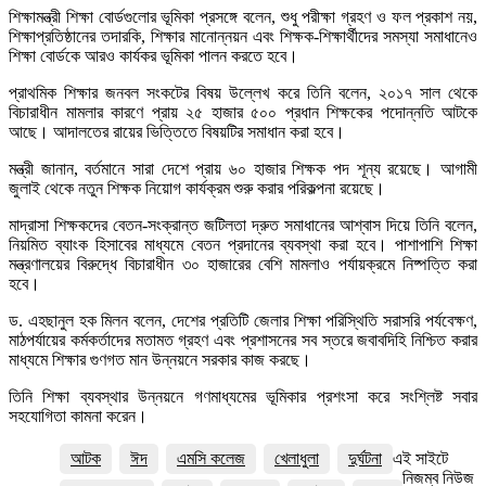
শিক্ষামন্ত্রী শিক্ষা বোর্ডগুলোর ভূমিকা প্রসঙ্গে বলেন, শুধু পরীক্ষা গ্রহণ ও ফল প্রকাশ নয়,
শিক্ষাপ্রতিষ্ঠানের তদারকি, শিক্ষার মানোন্নয়ন এবং শিক্ষক-শিক্ষার্থীদের সমস্যা সমাধানেও
শিক্ষা বোর্ডকে আরও কার্যকর ভূমিকা পালন করতে হবে।
প্রাথমিক শিক্ষার জনবল সংকটের বিষয় উল্লেখ করে তিনি বলেন, ২০১৭ সাল থেকে
বিচারাধীন মামলার কারণে প্রায় ২৫ হাজার ৫০০ প্রধান শিক্ষকের পদোন্নতি আটকে
আছে। আদালতের রায়ের ভিত্তিতে বিষয়টির সমাধান করা হবে।
মন্ত্রী জানান, বর্তমানে সারা দেশে প্রায় ৬০ হাজার শিক্ষক পদ শূন্য রয়েছে। আগামী
জুলাই থেকে নতুন শিক্ষক নিয়োগ কার্যক্রম শুরু করার পরিকল্পনা রয়েছে।
মাদ্রাসা শিক্ষকদের বেতন-সংক্রান্ত জটিলতা দ্রুত সমাধানের আশ্বাস দিয়ে তিনি বলেন,
নিয়মিত ব্যাংক হিসাবের মাধ্যমে বেতন প্রদানের ব্যবস্থা করা হবে। পাশাপাশি শিক্ষা
মন্ত্রণালয়ের বিরুদ্ধে বিচারাধীন ৩০ হাজারের বেশি মামলাও পর্যায়ক্রমে নিষ্পত্তি করা
হবে।
ড. এহছানুল হক মিলন বলেন, দেশের প্রতিটি জেলার শিক্ষা পরিস্থিতি সরাসরি পর্যবেক্ষণ,
মাঠপর্যায়ের কর্মকর্তাদের মতামত গ্রহণ এবং প্রশাসনের সব স্তরে জবাবদিহি নিশ্চিত করার
মাধ্যমে শিক্ষার গুণগত মান উন্নয়নে সরকার কাজ করছে।
তিনি শিক্ষা ব্যবস্থার উন্নয়নে গণমাধ্যমের ভূমিকার প্রশংসা করে সংশ্লিষ্ট সবার
সহযোগিতা কামনা করেন।
আটক
ঈদ
এমসি কলেজ
খেলাধুলা
দুর্ঘটনা
এই সাইটে
নিজম্ব নিউজ