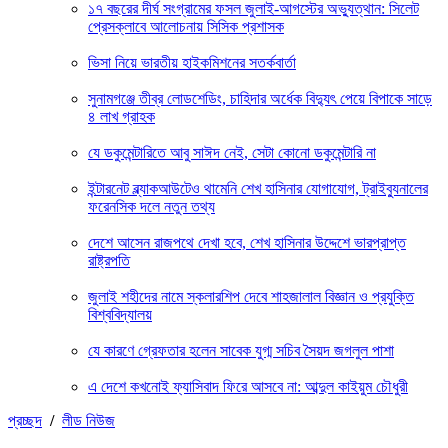
১৭ বছরের দীর্ঘ সংগ্রামের ফসল জুলাই-আগস্টের অভ্যুত্থান: সিলেট
প্রেসক্লাবে আলোচনায় সিসিক প্রশাসক
ভিসা নিয়ে ভারতীয় হাইকমিশনের সতর্কবার্তা
সুনামগঞ্জে তীব্র লোডশেডিং, চাহিদার অর্ধেক বিদ্যুৎ পেয়ে বিপাকে সাড়ে
৪ লাখ গ্রাহক
যে ডকুমেন্টারিতে আবু সাঈদ নেই, সেটা কোনো ডকুমেন্টারি না
ইন্টারনেট ব্ল্যাকআউটেও থামেনি শেখ হাসিনার যোগাযোগ, ট্রাইব্যুনালের
ফরেনসিক দলে নতুন তথ্য
দেশে আসেন রাজপথে দেখা হবে, শেখ হাসিনার উদ্দেশে ভারপ্রাপ্ত
রাষ্ট্রপতি
জুলাই শহীদের নামে স্কলারশিপ দেবে শাহজালাল বিজ্ঞান ও প্রযুক্তি
বিশ্ববিদ্যালয়
যে কারণে গ্রেফতার হলেন সাবেক যুগ্ম সচিব সৈয়দ জগলুল পাশা
এ দেশে কখনোই ফ্যাসিবাদ ফিরে আসবে না: আব্দুল কাইয়ুম চৌধুরী
প্রচ্ছদ
/
লীড নিউজ