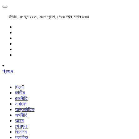
রবিবার , ২৮ জুন ২০২৬, ২৪শে শ্রাবণ, ১৪৩৩ বঙ্গাব্দ, সকাল ৯:০৪
প্রচ্ছদ
সিলেট
জাতীয়
রাজনীতি
সারাদেশ
আন্তর্জাতিক
অর্থনীতি
আইন
খেলাধুলা
বিনোদন
প্রযুক্তি