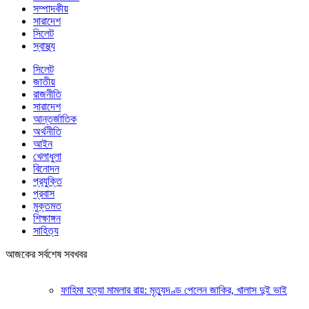
সম্পাদকীয়
সারাদেশ
সিলেট
স্বাস্থ্য
সিলেট
জাতীয়
রাজনীতি
সারাদেশ
আন্তর্জাতিক
অর্থনীতি
আইন
খেলাধুলা
বিনোদন
প্রযুক্তি
প্রবাস
মুক্তমত
শিক্ষাঙ্গন
সাহিত্য
আজকের সর্বশেষ সবখবর
ফাহিমা হত্যা মামলার রায়: মৃত্যুদণ্ড পেলেন জাকির, খালাস দুই ভাই