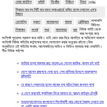
দোয়া মাহফিল
ধর্মঘট
নিখোঁজ
নির্বাচন
নিহত
তৈরির
ফ্রিডম অব দ্য সিটি অব লন্ডন অ্যাওয়ার্ডে ভূষিত হলেন চ্যানেল এস'র
মিজান
পাশাপাশি
ভোগান্তি
ভ্রমণ
মানববন্ধন
মামলা
রেমিট্যান্স
বিভিন্ন
নিউজ সাইট থেকে
শিক্ষাঙ্গন
সংঘর্ষ
সভা
সাদাপাথর
হজ
খবর সংগ্রহ করে
সংশ্লিষ্ট সূত্রসহ প্রকাশ করে থাকি। তাই কোন খবর নিয়ে আপত্তি বা অভিযোগ থাকলে
সংশ্লিষ্ট নিউজ সাইটের কর্তৃপক্ষের সাথে যোগাযোগ করার অনুরোধ রইলো।বিনা
অনুমতিতে এই সাইটের সংবাদ, আলোকচিত্র অডিও ও ভিডিও ব্যবহার করা বেআইনি।
লীড নিউজ সর্বশেষ
ফাহিমা হত্যা মামলার রায়: মৃত্যুদণ্ড পেলেন জাকির, খালাস দুই ভাই
দেশে আসেন রাজপথে দেখা হবে, শেখ হাসিনার উদ্দেশে ভারপ্রাপ্ত
রাষ্ট্রপতি
যে কারণে গ্রেফতার হলেন সাবেক যুগ্ম সচিব সৈয়দ জগলুল পাশা
এ দেশে কখনোই ফ্যাসিবাদ ফিরে আসবে না: আব্দুল কাইয়ুম চৌধুরী
অভ্যুত্থানোত্তর বাংলাদেশে সিলেটবাসী আর কোনো বৈষম্য দেখতে চায়
না: এমপি আবুল হাসান