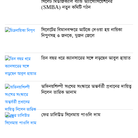
সিলেট মিউজিক্যাল ব্যান্ড অ্যাসোসিয়েশনের
(SMBA) নতুন কমিটি গঠন
সিলেটের বিমানবন্দরে আটকে দেওয়া হয় নায়িকা
নিপুণসহ ৩ জনকে, দুজন জেলে
তিন বছর ধরে ক্যানসারের সঙ্গে লড়ছেন আবুল হায়াত
অভিনয়শিল্পী সংঘের সংস্কারে অন্তর্বর্তী প্রধানের দায়িত্ব
নিলেন তারিক আনাম
ফের ঢালিউড সিনেমায় পাওলি দাম