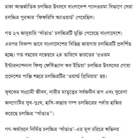
ঢাকা আন্তর্জাতিক চলচ্চিত্র উৎসবে বাংলাদেশ প্যানওরমা বিভাগে সেরা
চলচ্চিত্র পুরস্কার ‘ফিফরিসি অ্যাওয়ার্ড’ পেয়েছিল।
গত ২৭ জানুয়ারি ‘সাঁতাও’ চলচ্চিত্রটি মুক্তি পেয়েছে বাংলাদেশে।
এরপর বিকল্প ভাবে বাংলাদেশের বিভিন্ন জায়গায় চলচ্চিত্রটি প্রদর্শিত
হচ্ছে। গত বছরের নভেম্বরে ২৪ তারিখে ভারতের ‘৫৩তম
ইন্টারন্যাশনাল ফিল্ম ফেস্টিভ্যাল অব ইন্ডিয়া’ চলচ্চিত্র উৎসবের গোয়া
প্রদেশের পাঞ্জি শহরে চলচ্চিত্রটির ‘ওয়ার্ল্ড প্রিমিয়ার’ হয়।
কৃষকের সংগ্রামী জীবন, নারীর মাতৃত্বের সর্বজনীন রূপ এবং সুরেলা
জনগোষ্টির সুখ-দুঃখ, হাসি-কান্নায় গল্প চলচ্চিত্রের পর্দায় হাজির
করেছে চলচ্চিত্র “সাঁতাও’’।
গণ-অর্থায়নে নির্মিত চলচ্চিত্র ‘সাঁতাও’-এর মূল চরিত্রে অভিনয়