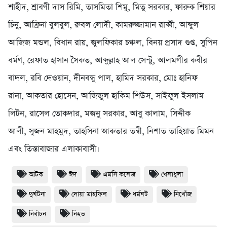
শাহীদ, শ্রাবণী দাস রিমি, তাসমিতা শিমু, মিতু সরকার, ফারুক শিয়ার
চিনু, আফ্রিনা বুলবুল, রুবল লোদী, কামরুজ্জামান রাব্বী, আব্দুল
আজিজ মন্ডল, বিধান রায়, জুলফিকার চঞ্চল, বিনয় প্রসাদ গুপ্ত, সুপিন
বর্মণ, রেফাত হাসান সৈকত, আব্দুল্লাহ আল সেন্টু, আলমগীর কবীর
বাদল, রবি দেওয়ান, দীনবন্ধু পাল, হামিদ সরকার, মোঃ হানিফ
রানা, আকতার হোসেন, আজিজুল হাকিম শিউস, সাইফুল ইসলাম
লিটন, রাসেল তোকদার, মজনু সরকার, আবু কালাম, সিদ্দীক
আলী, সুজন মাহমুদ, তাহসিনা আকতার তন্বী, নিশাত তাহিয়াত মিমন
এবং তিস্তাবাজার এলাকাবাসী।
আটক
ঈদ
এমসি কলেজ
খেলাধুলা
দুর্ঘটনা
দোয়া মাহফিল
ধর্মঘট
নিখোঁজ
নির্বাচন
নিহত