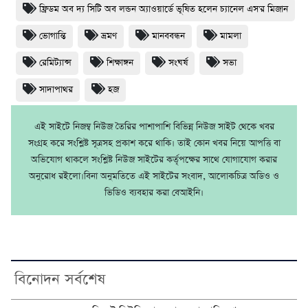
ফ্রিডম অব দ্য সিটি অব লন্ডন অ্যাওয়ার্ডে ভূষিত হলেন চ্যানেল এস'র মিজান
ভোগান্তি
ভ্রমণ
মানববন্ধন
মামলা
রেমিট্যান্স
শিক্ষাঙ্গন
সংঘর্ষ
সভা
সাদাপাথর
হজ
এই সাইটে নিজম্ব নিউজ তৈরির পাশাপাশি বিভিন্ন নিউজ সাইট থেকে খবর
সংগ্রহ করে সংশ্লিষ্ট সূত্রসহ প্রকাশ করে থাকি। তাই কোন খবর নিয়ে আপত্তি বা
অভিযোগ থাকলে সংশ্লিষ্ট নিউজ সাইটের কর্তৃপক্ষের সাথে যোগাযোগ করার
অনুরোধ রইলো।বিনা অনুমতিতে এই সাইটের সংবাদ, আলোকচিত্র অডিও ও
ভিডিও ব্যবহার করা বেআইনি।
বিনোদন সর্বশেষ