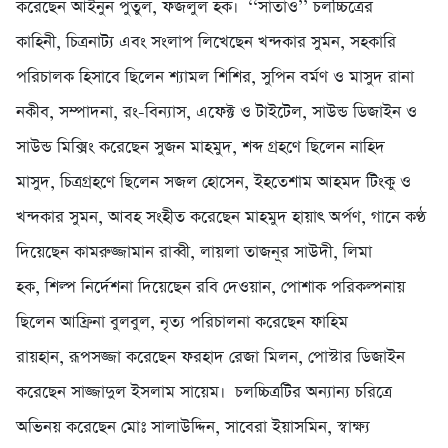
করেছেন আইনুন পুতুল, ফজলুল হক। ‘‘সাঁতাও’’ চলচ্চিত্রের
কাহিনী, চিত্রনাট্য এবং সংলাপ লিখেছেন খন্দকার সুমন, সহকারি
পরিচালক হিসাবে ছিলেন শ্যামল শিশির, সুপিন বর্মণ ও মাসুদ রানা
নকীব, সম্পাদনা, রং-বিন্যাস, এফেক্ট ও টাইটেল, সাউন্ড ডিজাইন ও
সাউন্ড মিক্সিং করেছেন সুজন মাহমুদ, শব্দ গ্রহণে ছিলেন নাহিদ
মাসুদ, চিত্রগ্রহণে ছিলেন সজল হোসেন, ইহতেশাম আহমদ টিংকু ও
খন্দকার সুমন, আবহ সংহীত করেছেন মাহমুদ হায়াৎ অর্পণ, গানে কণ্ঠ
দিয়েছেন কামরুজ্জামান রাব্বী, লায়লা তাজনূর সাউদী, লিমা
হক, শিল্প নির্দেশনা দিয়েছেন রবি দেওয়ান, পোশাক পরিকল্পনায়
ছিলেন আফ্রিনা বুলবুল, নৃত্য পরিচালনা করেছেন ফাহিম
রায়হান, রূপসজ্জা করেছেন ফরহাদ রেজা মিলন, পোস্টার ডিজাইন
করেছেন সাজ্জাদুল ইসলাম সায়েম। চলচ্চিত্রটির অন্যান্য চরিত্রে
অভিনয় করেছেন মোঃ সালাউদ্দিন, সাবেরা ইয়াসমিন, স্বাক্ষ্য