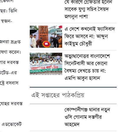
ন্তেকাল
যে কারণে গ্রেফতার হলেন
সাবেক যুগ্ম সচিব সৈয়দ
 বছর। তিনি
জগলুল পাশা
 স্বজন-
এ দেশে কখনোই ফ্যাসিবাদ
ফিরে আসবে না: আব্দুল
বজনরা দ্রæত
কাইয়ুম চৌধুরী
ঘোষণা করেন।
অভ্যুত্থানোত্তর বাংলাদেশে
লার দরবস্ত
সিলেটবাসী আর কোনো
বৈষম্য দেখতে চায় না:
িমিটেড-এর
এমপি আবুল হাসান
ট্রে বসবাস
এই সপ্তাহের পাঠকপ্রিয়
যোহর দরবস্ত
কোম্পানীগঞ্জ থানার নতুন
ওসি গোলাম দস্তগীর
ান এডভোকেট
আহমেদ