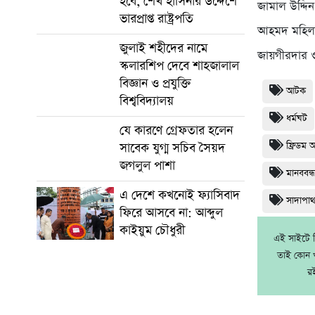
হবে, শেখ হাসিনার উদ্দেশে
জামাল উদ্দিন
ভারপ্রাপ্ত রাষ্ট্রপতি
আহমদ মহিলা
জুলাই শহীদের নামে
জায়গীরদার ও
স্কলারশিপ দেবে শাহজালাল
বিজ্ঞান ও প্রযুক্তি
আটক
বিশ্ববিদ্যালয়
ধর্মঘট
যে কারণে গ্রেফতার হলেন
ফ্রিডম 
সাবেক যুগ্ম সচিব সৈয়দ
জগলুল পাশা
মানববন্
এ দেশে কখনোই ফ্যাসিবাদ
সাদাপা
ফিরে আসবে না: আব্দুল
কাইয়ুম চৌধুরী
এই সাইটে নি
তাই কোন খ
র