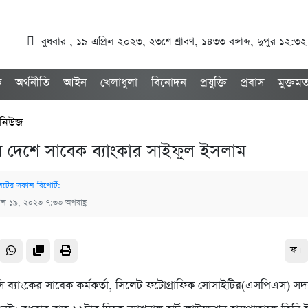
বুধবার , ১৯ এপ্রিল ২০২৩, ২৩শে শ্রাবণ, ১৪৩৩ বঙ্গাব্দ, দুপুর ১২:৩২
ক
অর্থনীতি
আইন
খেলাধুলা
বিনোদন
প্রযুক্তি
প্রবাস
মুক্তম
 নিউজ
র দেশে সাবেক ব্যাংকার সাইফুল ইসলাম
েটের সকাল রিপোর্ট:
রিল ১৯, ২০২৩ ৭:৩৩ অপরাহ্ণ
ফ+
যাংকের সাবেক কর্মকর্তা, সিলেট ফটোগ্রাফিক সোসাইটির(এসপিএস) সদস