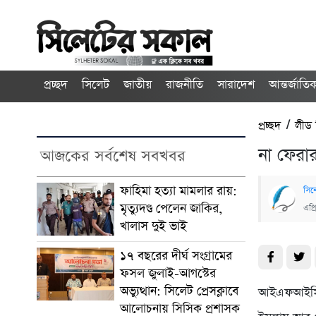
প্রচ্ছদ
সিলেট
জাতীয়
রাজনীতি
সারাদেশ
আন্তর্জাতি
প্রচ্ছদ
/
লীড
না ফেরা
আজকের সর্বশেষ সবখবর
ফাহিমা হত্যা মামলার রায়:
সিল
মৃত্যুদণ্ড পেলেন জাকির,
এপ্
খালাস দুই ভাই
১৭ বছরের দীর্ঘ সংগ্রামের
ফসল জুলাই-আগস্টের
অভ্যুত্থান: সিলেট প্রেসক্লাবে
আইএফআইসি ব্
আলোচনায় সিসিক প্রশাসক