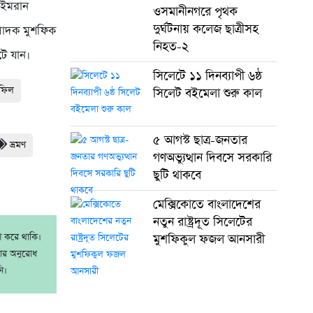
র ইমরান
ওসমানীনগরে পৃথক
দুর্ঘটনায় কলেজ ছাত্রীসহ
পাদক মুশফিক
নিহত-২
ে যান।
সিলেটে ১১ দিনব্যাপী ৬ষ্ঠ
হফিল
সিলেট বইমেলা শুরু কাল
৫ আগস্ট ছাত্র-জনতার
ভ্রমণ
গণঅভ্যুত্থান দিবসে সরকারি
ছুটি থাকবে
মেক্সিকোতে বাংলাদেশের
নতুন রাষ্ট্রদূত সিলেটের
াশ করে থাকি।
মুশফিকুল ফজল আনসারী
রার অনুরোধ
ি।