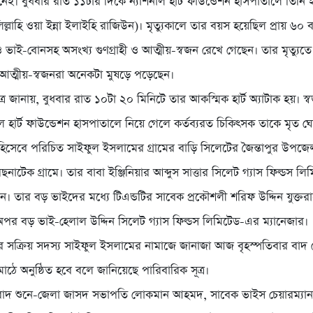
ই। বুধবার রাত ১১টার দিকে ন্যাশনাল হার্ট ফাউন্ডেশন হাসপাতালে তিনি ই
লিল্লাহি ওয়া ইন্না ইলাইহি রাজিউন)। মৃত্যুকালে তার বয়স হয়েছিল প্রায় ৬০
ুত্র ও ভাই-বোনসহ অসংখ্য গুণগ্রাহী ও আত্মীয়-স্বজন রেখে গেছেন। তার মৃত্যুতে
ও আত্মীয়-স্বজনরা অনেকটা মুষড়ে পড়েছেন।
ত্র জানায়, বুধবার রাত ১০টা ২০ মিনিটে তার আকস্মিক হার্ট অ্যাটাক হয়। স্
াল হার্ট ফাউন্ডেশন হাসপাতালে নিয়ে গেলে কর্তব্যরত চিকিৎসক তাকে মৃত 
ি হিসেবে পরিচিত সাইফুল ইসলামের গ্রামের বাড়ি সিলেটের জৈন্তাপুর উপজে
নাটেক গ্রামে। তার বাবা ইঞ্জিনিয়ার আব্দুস সাত্তার সিলেট গ্যাস ফিল্ডস ল
লেন। তার বড় ভাইদের মধ্যে টিএন্ডটির সাবেক প্রকৌশলী শরিফ উদ্দিন যুক্তরাষ্
পর বড় ভাই-হেলাল উদ্দিন সিলেট গ্যাস ফিল্ডস লিমিটেড-এর ম্যানেজার।
ক্রিয় সদস্য সাইফুল ইসলামের নামাজে জানাজা আজ বৃহস্পতিবার বাদ 
াঠে অনুষ্ঠিত হবে বলে জানিয়েছে পারিবারিক সূত্র।
 সংবাদ শুনে-জেলা জাসদ সভাপতি লোকমান আহমদ, সাবেক ভাইস চেয়ারম্য