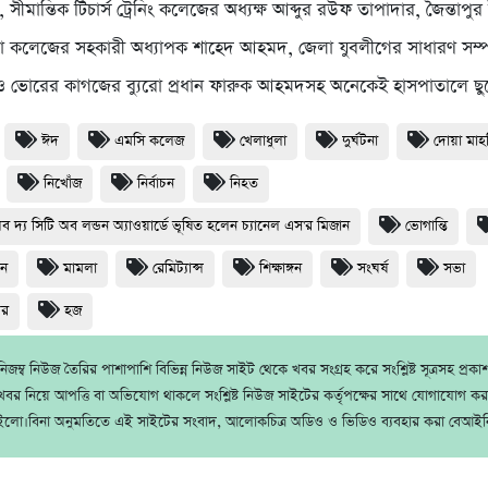
, সীমান্তিক টিচার্স ট্রেনিং কলেজের অধ্যক্ষ আব্দুর রউফ তাপাদার, জৈন্তাপু
 কলেজের সহকারী অধ্যাপক শাহেদ আহমদ, জেলা যুবলীগের সাধারণ সম্
 ভোরের কাগজের ব্যুরো প্রধান ফারুক আহমদসহ অনেকেই হাসপাতালে ছুট
ঈদ
এমসি কলেজ
খেলাধুলা
দুর্ঘটনা
দোয়া মা
নিখোঁজ
নির্বাচন
নিহত
অব দ্য সিটি অব লন্ডন অ্যাওয়ার্ডে ভূষিত হলেন চ্যানেল এস'র মিজান
ভোগান্তি
ধন
মামলা
রেমিট্যান্স
শিক্ষাঙ্গন
সংঘর্ষ
সভা
থর
হজ
জম্ব নিউজ তৈরির পাশাপাশি বিভিন্ন নিউজ সাইট থেকে খবর সংগ্রহ করে সংশ্লিষ্ট সূত্রসহ প্রক
বর নিয়ে আপত্তি বা অভিযোগ থাকলে সংশ্লিষ্ট নিউজ সাইটের কর্তৃপক্ষের সাথে যোগাযোগ ক
ইলো।বিনা অনুমতিতে এই সাইটের সংবাদ, আলোকচিত্র অডিও ও ভিডিও ব্যবহার করা বেআইন