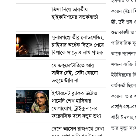
ইসলাম আর নে
ভিসা নিয়ে ভারতীয়
করেন (ইন্না 
হাইকমিশনের সতর্কবার্তা
স্ত্রী, দুই প
শুভাকাঙ্খী 
সুনামগঞ্জে তীব্র লোডশেডিং,
পারিবারিক সূ
চাহিদার অর্ধেক বিদ্যুৎ পেয়ে
বিপাকে সাড়ে ৪ লাখ গ্রাহক
তাকে ন্যাশন
সজ্জন ব্যক্ত
যে ডকুমেন্টারিতে আবু
সাঈদ নেই, সেটা কোনো
ইউনিয়নের বিছ
ডকুমেন্টারি না
কর্মকর্তা ছি
ইন্টারনেট ব্ল্যাকআউটেও
করেন। তার অ
থামেনি শেখ হাসিনার
এসপিএস-এর স
যোগাযোগ, ট্রাইব্যুনালের
ফরেনসিক দলে নতুন তথ্য
শাহী ঈদগাহ ম
তার মৃত্যু
দেশে আসেন রাজপথে দেখা