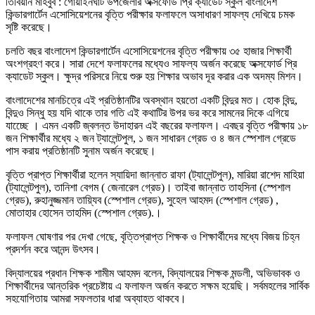
তিবিয়ান মাহবুব : গোয়াইনঘাট উপজেলার অক্সফোর্ড প্রি ক্যাডেট স্কুল বাংলাদেশ
কিন্ডারগার্টেন এসোসিয়েশনের বৃত্তি পরীক্ষার ফলাফলে অসাধারণ সাফল্য দেখিয়ে চমক
সৃষ্টি করেছে।
চলতি বছর বাংলাদেশ কিন্ডারগার্টেন এসোসিয়েশনের বৃত্তি পরীক্ষায় ৩৫ হাজার শিক্ষার্থী
অংশগ্রহণ করে। সারা দেশে ফলাফলের মধ্যেও সাফল্য অর্জন করেছে অক্সফোর্ড প্রি
ক্যাডেট স্কুল। ক্ষুদ্র পরিসরে নিয়ে শুরু হয় শিক্ষার অভাব দূর করার এক অদম্য মিশন।
বাংলাদেশের মানচিত্রে এই প্রতিষ্ঠানটির অবস্থান হয়তো একটি বিন্দুর মত। হোক বিন্দু,
বিন্দুও সিন্ধু হয় যদি থাকে তার গতি এই কথাটির উপর ভর করে সামনের দিকে এগিয়ে
যাচ্ছেে । এমন একটি জ্বলন্ত উদাহারন এই বছরের ফলাফল। এবছর বৃত্তি পরীক্ষায় ১৮
জন শিক্ষার্থীর মধ্যে ২ জন ট্যালেন্টপুল, ১ জন সাধারন গ্রেড ও ৪ জন স্পেশাল গ্রেডে
পাস করায় প্রতিষ্ঠানটি সুনাম অর্জন করেছে।
বৃত্তি প্রাপ্ত শিক্ষার্থীরা হলেন স্যায়িদা জান্নাত রাফা (ট্যালেন্টপুল), মারিয়া রাশেদ মাহিয়া
(ট্যালেন্টপুল), তানিশা বেগম ( জেনারেল গ্রেড)। তাইবা জান্নাত তাহসিনা (স্পেশাল
গ্রেড), রুহানুজ্জমান তায়্যিব (স্পেশাল গ্রেড), সুহেল আহমদ (স্পেশাল গ্রেড) ,
মোতাহার হোসেন তাহমিদ (স্পেশাল গ্রেড).।
ফলাফল ঘোষণার পর দেখা গেছে, বৃত্তিপ্রাপ্ত শিক্ষক ও শিক্ষার্থীদের মধ্যে বিজয় চিহ্ন
প্রদর্শন করে আনন্দ উৎসব।
বিদ্যালয়ের প্রধান শিক্ষক শামীম আহমদ বলেন, বিদ্যালয়ের শিক্ষক মন্ডলী, অভিভাবক ও
শিক্ষার্থীদের আন্তরিক প্রচেষ্টায় এ ফলাফল অর্জন করতে সক্ষম হয়েছি। সর্বমহলের সার্বিক
সহযোগিতায় আমরা সফলতার ধারা অব্যাহত থাকবে।