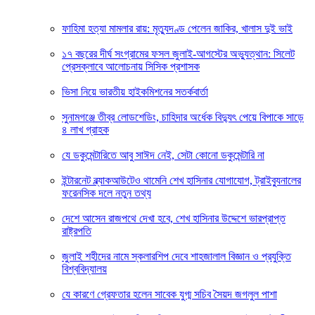
ফাহিমা হত্যা মামলার রায়: মৃত্যুদণ্ড পেলেন জাকির, খালাস দুই ভাই
১৭ বছরের দীর্ঘ সংগ্রামের ফসল জুলাই-আগস্টের অভ্যুত্থান: সিলেট
প্রেসক্লাবে আলোচনায় সিসিক প্রশাসক
ভিসা নিয়ে ভারতীয় হাইকমিশনের সতর্কবার্তা
সুনামগঞ্জে তীব্র লোডশেডিং, চাহিদার অর্ধেক বিদ্যুৎ পেয়ে বিপাকে সাড়ে
৪ লাখ গ্রাহক
যে ডকুমেন্টারিতে আবু সাঈদ নেই, সেটা কোনো ডকুমেন্টারি না
ইন্টারনেট ব্ল্যাকআউটেও থামেনি শেখ হাসিনার যোগাযোগ, ট্রাইব্যুনালের
ফরেনসিক দলে নতুন তথ্য
দেশে আসেন রাজপথে দেখা হবে, শেখ হাসিনার উদ্দেশে ভারপ্রাপ্ত
রাষ্ট্রপতি
জুলাই শহীদের নামে স্কলারশিপ দেবে শাহজালাল বিজ্ঞান ও প্রযুক্তি
বিশ্ববিদ্যালয়
যে কারণে গ্রেফতার হলেন সাবেক যুগ্ম সচিব সৈয়দ জগলুল পাশা