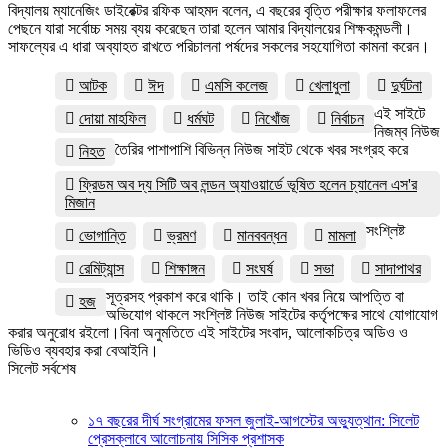
বিদ্যালয় ম্যানেজিং ডাইরেক্টর রফিক আহমদ বলেন, এ বছরের বৃত্তি পরীক্ষার ফলাফলের
পেছনে যারা সর্বোচ্চ সময় ব্যয় করেছেন তারা হলেন আমার বিদ্যালয়ের শিক্ষকমন্ডলী।
সাফল্যের এ ধারা অব্যাহত রাখতে পরিচালনা পর্ষদের সকলের সহযোগিতা কামনা করেন।
আটক
ঈদ
এমসি কলেজ
খেলাধুলা
দুর্ঘটনা
এই সাইটে
দোয়া মাহফিল
ধর্মঘট
নিখোঁজ
নির্বাচন
নিজম্ব নিউজ
তৈরির পাশাপাশি বিভিন্ন নিউজ সাইট থেকে খবর সংগ্রহ করে
নিহত
ফ্রিডম অব দ্য সিটি অব লন্ডন অ্যাওয়ার্ডে ভূষিত হলেন চ্যানেল এস'র
মিজান
সংশ্লিষ্ট
ভোগান্তি
ভ্রমণ
মানববন্ধন
মামলা
রেমিট্যান্স
শিক্ষাঙ্গন
সংঘর্ষ
সভা
সাদাপাথর
সূত্রসহ প্রকাশ করে থাকি। তাই কোন খবর নিয়ে আপত্তি বা
হজ
অভিযোগ থাকলে সংশ্লিষ্ট নিউজ সাইটের কর্তৃপক্ষের সাথে যোগাযোগ
করার অনুরোধ রইলো।বিনা অনুমতিতে এই সাইটের সংবাদ, আলোকচিত্র অডিও ও
ভিডিও ব্যবহার করা বেআইনি।
সিলেট সর্বশেষ
১৭ বছরের দীর্ঘ সংগ্রামের ফসল জুলাই-আগস্টের অভ্যুত্থান: সিলেট
প্রেসক্লাবে আলোচনায় সিসিক প্রশাসক