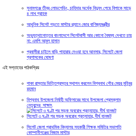
সুনামগঞ্জে তীব্র লোডশেডিং, চাহিদার অর্ধেক বিদ্যুৎ পেয়ে বিপাকে সাড়ে
৪ লাখ গ্রাহক
আধুনিক সিলেট গড়তে মাস্টার প্ল্যানে জোর বাণিজ্যমন্ত্রীর
অভ্যুত্থানোত্তর বাংলাদেশে সিলেটবাসী আর কোনো বৈষম্য দেখতে চায়
না: এমপি আবুল হাসান
প্রবাসীরা চাইলে বাড়ি পাহারায় দেওয়া হবে আনসার, সিলেটে জেলা
প্রশাসকের ঘোষণা
এই সপ্তাহের পাঠকপ্রিয়
পাকা রাস্তার ভিত্তিপ্রস্তর স্থাপন করলেন বিশ্বনাথ পৌর মেয়র মুহিবুর
রহমান
বিশ্বনাথ উপজেলা নির্বাহী অফিসারের সাথে উপজেলা প্রেসক্লাব
নেতৃবৃন্দের সাক্ষাৎ
সিলেটে ৩ ঘণ্টা পর সড়ক অবরোধ প্রত্যাহার, দীর্ঘ যানজট
সিলেট জেলা প্রাথমিক বিদ্যালয় সহকারী শিক্ষক সমিতির সভাপতি
কোম্পানীগঞ্জের নিজাম মাস্টার