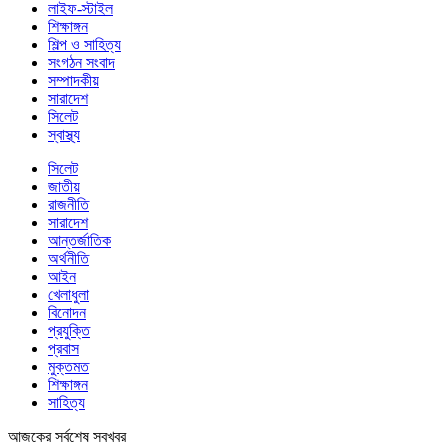
লাইফ-স্টাইল
শিক্ষাঙ্গন
শিল্প ও সাহিত্য
সংগঠন সংবাদ
সম্পাদকীয়
সারাদেশ
সিলেট
স্বাস্থ্য
সিলেট
জাতীয়
রাজনীতি
সারাদেশ
আন্তর্জাতিক
অর্থনীতি
আইন
খেলাধুলা
বিনোদন
প্রযুক্তি
প্রবাস
মুক্তমত
শিক্ষাঙ্গন
সাহিত্য
আজকের সর্বশেষ সবখবর