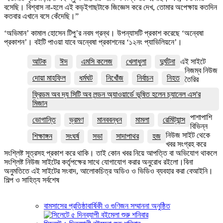
বসেছি। বিশ্বাস না-হলে এই কড়ইগাছটাকে জিজ্ঞেস করে দেখ, তোমার অপেক্ষায় কতদিন
কতবার এখানে বসে কেঁদেছি।”
‘অভিমান’ কামাল হোসেন টিপু’র নবম গ্রন্থ। উপন্যাসটি প্রকাশ করেছে ‘অন্বেষা
প্রকাশন’। বইটি পাওয়া যাবে অন্বেষা প্রকাশনের ‘১২নং প্যাভিলিয়নে’।
আটক
ঈদ
এমসি কলেজ
খেলাধুলা
দুর্ঘটনা
এই সাইটে
নিজম্ব নিউজ
দোয়া মাহফিল
ধর্মঘট
নিখোঁজ
নির্বাচন
নিহত
তৈরির
ফ্রিডম অব দ্য সিটি অব লন্ডন অ্যাওয়ার্ডে ভূষিত হলেন চ্যানেল এস'র
মিজান
পাশাপাশি
ভোগান্তি
ভ্রমণ
মানববন্ধন
মামলা
রেমিট্যান্স
বিভিন্ন
নিউজ সাইট থেকে
শিক্ষাঙ্গন
সংঘর্ষ
সভা
সাদাপাথর
হজ
খবর সংগ্রহ করে
সংশ্লিষ্ট সূত্রসহ প্রকাশ করে থাকি। তাই কোন খবর নিয়ে আপত্তি বা অভিযোগ থাকলে
সংশ্লিষ্ট নিউজ সাইটের কর্তৃপক্ষের সাথে যোগাযোগ করার অনুরোধ রইলো।বিনা
অনুমতিতে এই সাইটের সংবাদ, আলোকচিত্র অডিও ও ভিডিও ব্যবহার করা বেআইনি।
শিল্প ও সাহিত্য সর্বশেষ
বামসাসের প্রতিষ্ঠাবার্ষিকী ও গুণিজন সম্মাননা অনুষ্ঠিত