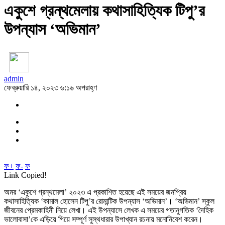
একুশে গ্রন্থমেলায় কথাসাহিত্যিক টিপু’র
উপন্যাস ‘অভিমান’
admin
ফেব্রুয়ারি ১৪, ২০২৩ ৬:১৬ অপরাহ্ণ
ফ+
ফ-
ফ
Link Copied!
অমর ‘একুশে গ্রন্থমেলা’ ২০২৩ এ প্রকাশিত হয়েছে এই সময়ের জনপ্রিয়
কথাসাহিত্যিক ‘কামাল হোসেন টিপু’র রোমান্টিক উপন্যাস ‘অভিমান’। ‘অভিমান’ স্কুল
জীবনের প্রেমকাহিনী নিয়ে লেখা। এই উপন্যাসে লেখক এ সময়ের গতানুগতিক ‘দৈহিক
ভালোবাসা’কে এড়িয়ে গিয়ে সম্পূর্ণ সুস্থধারার উপাখ্যান রচনায় মনোনিবেশ করেন।