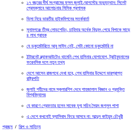
১৭ বছরের দীর্ঘ সংগ্রামের ফসল জুলাই-আগস্টের অভ্যুত্থান: সিলেট
প্রেসক্লাবে আলোচনায় সিসিক প্রশাসক
ভিসা নিয়ে ভারতীয় হাইকমিশনের সতর্কবার্তা
সুনামগঞ্জে তীব্র লোডশেডিং, চাহিদার অর্ধেক বিদ্যুৎ পেয়ে বিপাকে সাড়ে
৪ লাখ গ্রাহক
যে ডকুমেন্টারিতে আবু সাঈদ নেই, সেটা কোনো ডকুমেন্টারি না
ইন্টারনেট ব্ল্যাকআউটেও থামেনি শেখ হাসিনার যোগাযোগ, ট্রাইব্যুনালের
ফরেনসিক দলে নতুন তথ্য
দেশে আসেন রাজপথে দেখা হবে, শেখ হাসিনার উদ্দেশে ভারপ্রাপ্ত
রাষ্ট্রপতি
জুলাই শহীদের নামে স্কলারশিপ দেবে শাহজালাল বিজ্ঞান ও প্রযুক্তি
বিশ্ববিদ্যালয়
যে কারণে গ্রেফতার হলেন সাবেক যুগ্ম সচিব সৈয়দ জগলুল পাশা
এ দেশে কখনোই ফ্যাসিবাদ ফিরে আসবে না: আব্দুল কাইয়ুম চৌধুরী
প্রচ্ছদ
/
শিল্প ও সাহিত্য