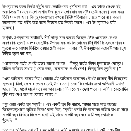
উপন্যাসের শুরুর দিকটা দুষ্টুমি আর হেয়ালিপনার খুনসিতে ভরা। এর ফাঁকে লেখক দুই
তরুণ-তরুণীর মনে ভালো লাগার বীজ বুনে ভালোবাসার রস সৃষ্টির চেষ্টা করেন। এক সময়
তিনি সফলও হন। কিন্তু মানবপ্রেম কখনো নিদিষ্ট গতিধারায় চলতে পারে না। কারণ,
ভালোবাসা যত গভীর হয়ে হাসে বিচ্ছেদ তত নিকটে আসে। এই উপন্যাসেও তাই
হয়েছে।
অর্থ্যাৎ উপন্যাসের মাঝামাঝি দীর্ঘ সাড়ে সাত বছরের বিচ্ছেদ টেনে এনেছেন লেখক।
এরপর কি হলো? এরপর রোমান্টিক উপন্যাসিক কামাল হোসেন টিপু দীর্ঘ বিচ্ছেদকে পুনরায়
পুরনো ভালোবাসায় ফিরিয়ে নেয়ার চেষ্টা করেন। এবার এই উপন্যাসের কয়েকটি আলোচ্য
উক্তি তুলে ধরা যাক,
“রোমানাকে যতই দেখছি ততই ভালো লাগছে। কিন্তু হাতটা ভীষণ চুলকাচ্ছে দোস্ত।
রাজিব আবিরের মাথায় ঢুঁ মেরে বলল, রোমানাকে দেখবি দেখ। কিন্তু ঢিল ছুড়বি না।”
“এত অভিমান তোমার নিহা! তোমার এই অভিমান আমাদের গেঁথেই চলেছে দীর্ঘ বিচ্ছেদের
সুতোয়। নিহা, কোথায় তোমার সেই উদার মন। সেও কি তোমার মতো অভিমানী এখন!
জানো নিহা, মাঝে মাঝে মনে হয় আর কোনো দিন তোমার দেখা পাবো না আমি। কোনোদিন
বুঝি আর দেখা হবে না তোমার-আমার!”
“খুব ছোট্ট একটা শব্দ ‘স্যরি’। এই একটি শব্দ কি পারবে, আমার সাড়ে সাত বছরের
বিচ্ছেদযন্ত্রণাকে ভুলিয়ে দিতে? বলো নিহা, ‘স্যরি’ শব্দাটা কি আমাদের হারিয়ে যাওয়া সাড়ে
সাতটি বছর ফিরিয়ে দিতে পারবে? এই সাড়ে সাতটি বছর ধরে আমি শুধু তোমাকে
খুঁজেছি।”
“তোমার স্মৃতিজড়ানো এই স্কুলআঙিনায় আমি অসংখ্য বার এসেছি। এই, এখানটায়