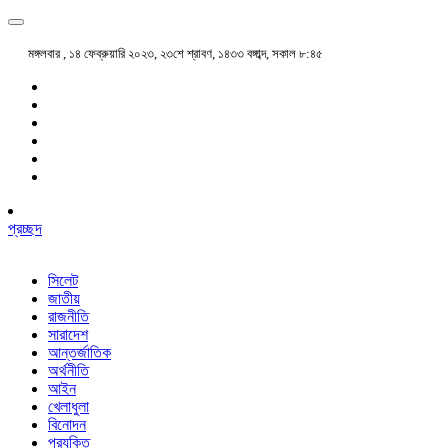
মঙ্গলবার , ১৪ ফেব্রুয়ারি ২০২৩, ২৩শে শ্রাবণ, ১৪৩৩ বঙ্গাব্দ, সকাল ৮:৪৫
প্রচ্ছদ
সিলেট
জাতীয়
রাজনীতি
সারাদেশ
আন্তর্জাতিক
অর্থনীতি
আইন
খেলাধুলা
বিনোদন
প্রযুক্তি