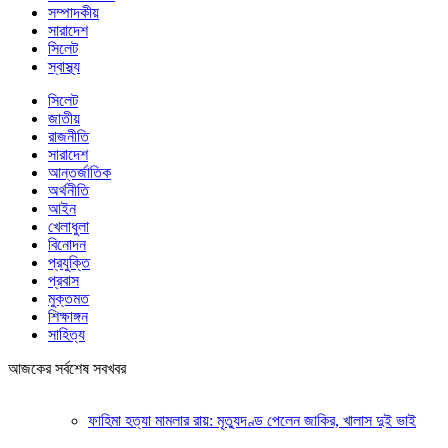
সম্পাদকীয়
সারাদেশ
সিলেট
স্বাস্থ্য
সিলেট
জাতীয়
রাজনীতি
সারাদেশ
আন্তর্জাতিক
অর্থনীতি
আইন
খেলাধুলা
বিনোদন
প্রযুক্তি
প্রবাস
মুক্তমত
শিক্ষাঙ্গন
সাহিত্য
আজকের সর্বশেষ সবখবর
ফাহিমা হত্যা মামলার রায়: মৃত্যুদণ্ড পেলেন জাকির, খালাস দুই ভাই