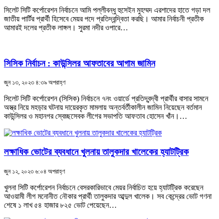
সিলেট সিটি কর্পোরেশন নির্বাচনে আমি পল্লীবন্ধু হুসেইন মুহম্মদ এরশাদের হাতে গড়া দল
জাতীয় পার্টির প্রার্থী হিসেবে মেয়র পদে প্রতিদ্বন্দ্বিতা করছি। আমার নির্বাচনী প্রতীক
আমারই দলের প্রতীক লাঙ্গল। সুরমা নদীর ওপারে…
সিসিক নির্বাচন : কাউন্সিলর আফতাবের আগাম জামিন
জুন ১৩, ২০২৩ ৪:৩৯ অপরাহ্ণ
সিলেট সিটি কর্পোরেশন (সিসিক) নির্বাচনে ৭নং ওয়ার্ডে প্রতিদ্বন্দ্বী প্রার্থীর বাসার সামনে
অস্ত্র নিয়ে মহড়ার ঘটনায় দায়েরকৃত মামলায় অন্তর্বর্তীকালীন জামিন নিয়েছেন বর্তমান
কাউন্সিলর ও মহানগর স্বেচ্ছসেবক লীগের সভাপতি আফতাব হোসেন খাঁন।…
লক্ষাধিক ভোটের ব্যবধানে খুলনায় তালুকদার খালেকের হ্যাটট্রিক
জুন ১২, ২০২৩ ৬:০৪ অপরাহ্ণ
খুলনা সিটি কর্পোরেশন নির্বাচনে বেসরকারিভাবে মেয়র নির্বাচিত হয়ে হ্যাটট্রিক করেছেন
আওয়ামী লীগ মনোনীত নৌকার প্রার্থী তালুকদার আব্দুল খালেক। সব কেন্দ্রের ভোট গণনা
শেষে ১ লাখ ৫৪ হাজার ৮২৫ ভোট পেয়েছেন…