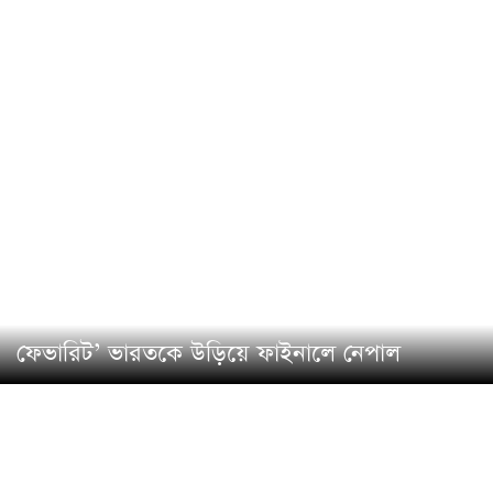
ফেভারিট’ ভারতকে উড়িয়ে ফাইনালে নেপাল