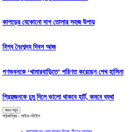
কাপড়ের যেকোনো দাগ তোলার সহজ উপায়
বিশ্ব নৈঃশব্দ্য দিবস আজ
গণভবনকে ‘খামারবাড়িতে’ পরিণত করেছেন শেখ হাসিনা
প্রিয়জনকে চুমু দিলে ভালো থাকবে হার্ট, কমবে ব্যথা
আরও পড়ুন
পাঠকপ্রিয় - লাইফ-স্টাইল
কুয়াশাচ্ছন্ন ভোর জানান দিচ্ছে শীতের আগমন