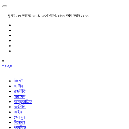
বুধবার , ১৬ অক্টোবর ২০২৪, ২৩শে শ্রাবণ, ১৪৩৩ বঙ্গাব্দ, সকাল ১১:৩২
প্রচ্ছদ
সিলেট
জাতীয়
রাজনীতি
সারাদেশ
আন্তর্জাতিক
অর্থনীতি
আইন
খেলাধুলা
বিনোদন
প্রযুক্তি