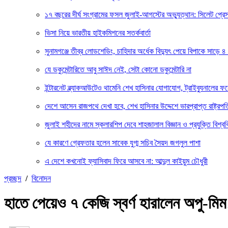
১৭ বছরের দীর্ঘ সংগ্রামের ফসল জুলাই-আগস্টের অভ্যুত্থান: সিলেট প্
ভিসা নিয়ে ভারতীয় হাইকমিশনের সতর্কবার্তা
সুনামগঞ্জে তীব্র লোডশেডিং, চাহিদার অর্ধেক বিদ্যুৎ পেয়ে বিপাকে সাড়ে ৪
যে ডকুমেন্টারিতে আবু সাঈদ নেই, সেটা কোনো ডকুমেন্টারি না
ইন্টারনেট ব্ল্যাকআউটেও থামেনি শেখ হাসিনার যোগাযোগ, ট্রাইব্যুনালের 
দেশে আসেন রাজপথে দেখা হবে, শেখ হাসিনার উদ্দেশে ভারপ্রাপ্ত রাষ্ট্রপত
জুলাই শহীদের নামে স্কলারশিপ দেবে শাহজালাল বিজ্ঞান ও প্রযুক্তি বিশ্বব
যে কারণে গ্রেফতার হলেন সাবেক যুগ্ম সচিব সৈয়দ জগলুল পাশা
এ দেশে কখনোই ফ্যাসিবাদ ফিরে আসবে না: আব্দুল কাইয়ুম চৌধুরী
প্রচ্ছদ
/
বিনোদন
হাতে পেয়েও ৭ কেজি স্বর্ণ হারালেন অপু-মিম