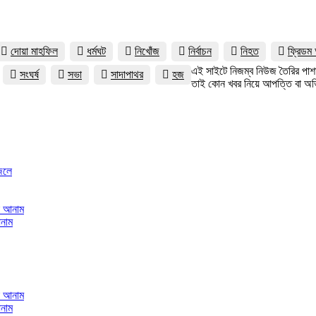
দোয়া মাহফিল
ধর্মঘট
নিখোঁজ
নির্বাচন
নিহত
ফ্রিডম 
এই সাইটে নিজম্ব নিউজ তৈরির পাশা
সংঘর্ষ
সভা
সাদাপাথর
হজ
তাই কোন খবর নিয়ে আপত্তি বা অভি
।
েলে
আনাম
আনাম