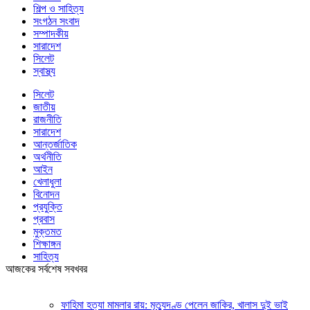
শিল্প ও সাহিত্য
সংগঠন সংবাদ
সম্পাদকীয়
সারাদেশ
সিলেট
স্বাস্থ্য
সিলেট
জাতীয়
রাজনীতি
সারাদেশ
আন্তর্জাতিক
অর্থনীতি
আইন
খেলাধুলা
বিনোদন
প্রযুক্তি
প্রবাস
মুক্তমত
শিক্ষাঙ্গন
সাহিত্য
আজকের সর্বশেষ সবখবর
ফাহিমা হত্যা মামলার রায়: মৃত্যুদণ্ড পেলেন জাকির, খালাস দুই ভাই