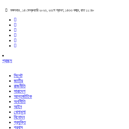
মঙ্গলবার , ১৪ ফেব্রুয়ারি ২০২৩, ২৩শে শ্রাবণ, ১৪৩৩ বঙ্গাব্দ, রাত ১১:৪৮
প্রচ্ছদ
সিলেট
জাতীয়
রাজনীতি
সারাদেশ
আন্তর্জাতিক
অর্থনীতি
আইন
খেলাধুলা
বিনোদন
প্রযুক্তি
প্রবাস