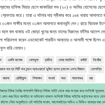
র গ্রামের হাফিজ মিয়ার ছেলে জাকারিয়া শুভ (২০) ও আমির হোসেনের ছেল
 গ্রেফতার করে। তারা এ ঘটনার দায় স্বীকার করে ১৬৪ ধারায় আদালতে জব
 ৩২জন সাক্ষীর মধ্যে ৩১জন আদালতে জবানবন্দি দেন। রায়ে বিচারক উল
দের বয়স কম থাকায় ওই জোড়া খুনের জন্য তাদের বিরুদ্ধে ফাঁসির আদেশ দ
 মামলা পরিচালনা করেন এডভোকেট পারভীন আক্তার ও আসামী পক্ষে ছিলন
াফুল বারি নোমান।
দ
এমসি কলেজ
খেলাধুলা
দুর্ঘটনা
দোয়া মাহফিল
ধর্মঘট
নিখোঁজ
রিডম অব দ্য সিটি অব লন্ডন অ্যাওয়ার্ডে ভূষিত হলেন চ্যানেল এস'র মিজান
ভোগান্তি
মামলা
রেমিট্যান্স
শিক্ষাঙ্গন
সংঘর্ষ
সভা
সাদাপাথর
হজ
িজম্ব নিউজ তৈরির পাশাপাশি বিভিন্ন নিউজ সাইট থেকে খবর সংগ্রহ করে সংশ্লিষ্ট সূত্রসহ
 কোন খবর নিয়ে আপত্তি বা অভিযোগ থাকলে সংশ্লিষ্ট নিউজ সাইটের কর্তৃপক্ষের সাথে যো
 রইলো।বিনা অনুমতিতে এই সাইটের সংবাদ, আলোকচিত্র অডিও ও ভিডিও ব্যবহার করা 