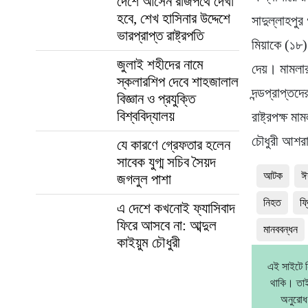
দেশে আসেন রাজপথে দেখা
হবে, শেখ হাসিনার উদ্দেশে
সাদুল্লাহপু
ভারপ্রাপ্ত রাষ্ট্রপতি
মিয়াকে (১৮)
জুলাই শহীদের নামে
দেয়। মামলার
স্কলারশিপ দেবে শাহজালাল
দন্ডপ্রাপ্ত
বিজ্ঞান ও প্রযুক্তি
বিশ্ববিদ্যালয়
রাষ্ট্রপক্ষ
চৌধুরী আশর
যে কারণে গ্রেফতার হলেন
সাবেক যুগ্ম সচিব সৈয়দ
আটক
ঈ
জগলুল পাশা
নিহত
ফ্
এ দেশে কখনোই ফ্যাসিবাদ
ফিরে আসবে না: আব্দুল
মানববন্ধন
কাইয়ুম চৌধুরী
এই সাইটে ন
থাকি। তাই
অনুরোধ