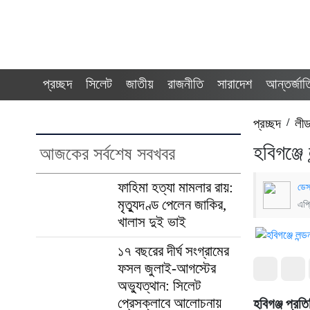
প্রচ্ছদ
সিলেট
জাতীয়
রাজনীতি
সারাদেশ
আন্তর্জা
প্রচ্ছদ
/
লী
হবিগঞ্জে
আজকের সর্বশেষ সবখবর
ফাহিমা হত্যা মামলার রায়:
ডেস
মৃত্যুদণ্ড পেলেন জাকির,
এপ্
খালাস দুই ভাই
১৭ বছরের দীর্ঘ সংগ্রামের
ফসল জুলাই-আগস্টের
অভ্যুত্থান: সিলেট
প্রেসক্লাবে আলোচনায়
হবিগঞ্জ প্রত