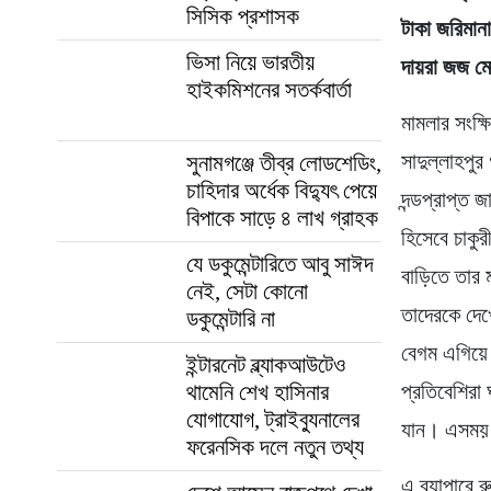
সিসিক প্রশাসক
টাকা জরিমান
ভিসা নিয়ে ভারতীয়
দায়রা জজ 
হাইকমিশনের সতর্কবার্তা
মামলার সংক্
সাদুল্লাহপুর
সুনামগঞ্জে তীব্র লোডশেডিং,
চাহিদার অর্ধেক বিদ্যুৎ পেয়ে
দন্ডপ্রাপ্ত
বিপাকে সাড়ে ৪ লাখ গ্রাহক
হিসেবে চাকু
যে ডকুমেন্টারিতে আবু সাঈদ
বাড়িতে তার 
নেই, সেটা কোনো
তাদেরকে দেখ
ডকুমেন্টারি না
বেগম এগিয়ে 
ইন্টারনেট ব্ল্যাকআউটেও
থামেনি শেখ হাসিনার
প্রতিবেশিরা
যোগাযোগ, ট্রাইব্যুনালের
যান। এসময় 
ফরেনসিক দলে নতুন তথ্য
এ ব্যাপারে 