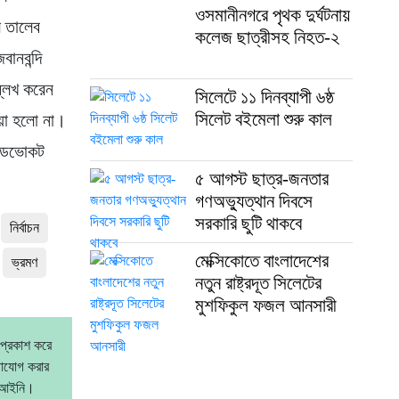
ওসমানীনগরে পৃথক দুর্ঘটনায়
ে তালেব
কলেজ ছাত্রীসহ নিহত-২
ানবন্দি
্লেখ করেন
সিলেটে ১১ দিনব্যাপী ৬ষ্ঠ
সিলেট বইমেলা শুরু কাল
েয়া হলো না।
 এডভোকট
৫ আগস্ট ছাত্র-জনতার
গণঅভ্যুত্থান দিবসে
সরকারি ছুটি থাকবে
নির্বাচন
মেক্সিকোতে বাংলাদেশের
ভ্রমণ
নতুন রাষ্ট্রদূত সিলেটের
মুশফিকুল ফজল আনসারী
 প্রকাশ করে
গাযোগ করার
বেআইনি।