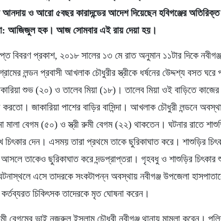
া আনদায় ও আরো ৫বছর কারাদন্ডের আদেশ দিয়েছেন হবিগঞ্জের অতিরিক্ত
মো: আজিজুল হক। আজ সোমবার এই রায় দেয়া হয়।
ষিপ্ত বিবরণ প্রকাশ, ২০১৮ সালের ১৩ মে রাত অনুমান ১১টার দিকে নবীগঞ
 গ্রামের লন্ডন প্রবাসী আখলাক চৌধুরীর স্ত্রীকে ধর্ষনের উেদ্দশ্য বসত ঘরে
 জাকারিয়া শুভ (২০) ও তালেব মিয়া (১৮)। তালেব মিয়া ওই বাড়িতে কাজের
রী করতো। জাকারিয়া পাশের বাড়ির বাসিন্দা। আখলাক চৌধুরী লন্ডনে অবস্থ
মা মালা বেগম (৫০) ও স্ত্রী রুমী বেগম (২২) থাকতেন। ঘটনার রাতে শাশু
ে চিৎকার দেন। এসময় তারা প্রথমে তাকে ছুরিকাঘাত করে। শাশুড়ির চিৎকা
আসলে তাকেও ছুরিকাঘাত করে দন্ডপ্রাপ্তরা। গৃহবধু ও শাশুড়ির চিৎকার শ
 ঘটনাস্থলে এসে তাদরকে সংকটাপন্ন অবস্থায় নবীগঞ্জ উপজেলা হাসপাতাল
কর্তব্যরত চিকিৎসক তাদেরকে মৃত ঘোষনা করেন।
রুমী বেগমের ভাই নজরুল ইসলাম চৌধুরী নবীগঞ্জ থানায় মামলা করেন। পুল