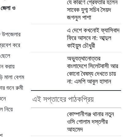
যে কারণে গ্রেফতার হলেন
 জেলা ও
সাবেক যুগ্ম সচিব সৈয়দ
জগলুল পাশা
এ দেশে কখনোই ফ্যাসিবাদ
্জ উপজেলার
ফিরে আসবে না: আব্দুল
 প্রবেশ করে
কাইয়ুম চৌধুরী
 ছেলে
অভ্যুত্থানোত্তর
বাংলাদেশে সিলেটবাসী আর
ান করায়
কোনো বৈষম্য দেখতে চায়
ড়ি মালা বেগম
না: এমপি আবুল হাসান
র শুনে রুমী
এই সপ্তাহের পাঠকপ্রিয়
ুনে
ে নিয়ে
কোম্পানীগঞ্জ থানার নতুন
ওসি গোলাম দস্তগীর
আহমেদ
িশ