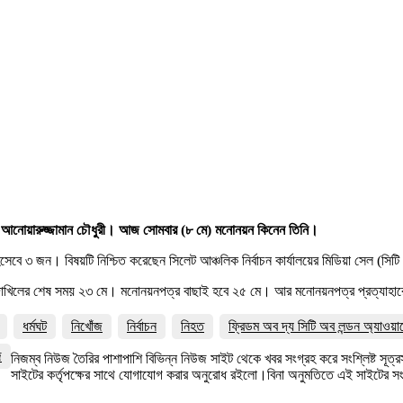
্থী আনোয়ারুজ্জামান চৌধুরী। আজ সোমবার (৮ মে) মনোনয়ন কিনেন তিনি।
হিসেবে ৩ জন। বিষয়টি নিশ্চিত করেছেন সিলেট আঞ্চলিক নির্বাচন কার্যালয়ের মিডিয়া সেল (সিটি 
 দাখিলের শেষ সময় ২৩ মে। মনোনয়নপত্র বাছাই হবে ২৫ মে। আর মনোনয়নপত্র প্রত্যাহা
ধর্মঘট
নিখোঁজ
নির্বাচন
নিহত
ফ্রিডম অব দ্য সিটি অব লন্ডন অ্যাওয়া
জ
নিজম্ব নিউজ তৈরির পাশাপাশি বিভিন্ন নিউজ সাইট থেকে খবর সংগ্রহ করে সংশ্লিষ্ট সূ
সাইটের কর্তৃপক্ষের সাথে যোগাযোগ করার অনুরোধ রইলো।বিনা অনুমতিতে এই সাইটের 