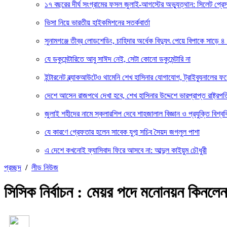
১৭ বছরের দীর্ঘ সংগ্রামের ফসল জুলাই-আগস্টের অভ্যুত্থান: সিলেট প্
ভিসা নিয়ে ভারতীয় হাইকমিশনের সতর্কবার্তা
সুনামগঞ্জে তীব্র লোডশেডিং, চাহিদার অর্ধেক বিদ্যুৎ পেয়ে বিপাকে সাড়ে ৪
যে ডকুমেন্টারিতে আবু সাঈদ নেই, সেটা কোনো ডকুমেন্টারি না
ইন্টারনেট ব্ল্যাকআউটেও থামেনি শেখ হাসিনার যোগাযোগ, ট্রাইব্যুনালের 
দেশে আসেন রাজপথে দেখা হবে, শেখ হাসিনার উদ্দেশে ভারপ্রাপ্ত রাষ্ট্রপত
জুলাই শহীদের নামে স্কলারশিপ দেবে শাহজালাল বিজ্ঞান ও প্রযুক্তি বিশ্বব
যে কারণে গ্রেফতার হলেন সাবেক যুগ্ম সচিব সৈয়দ জগলুল পাশা
এ দেশে কখনোই ফ্যাসিবাদ ফিরে আসবে না: আব্দুল কাইয়ুম চৌধুরী
প্রচ্ছদ
/
লীড নিউজ
সিসিক নির্বাচন : মেয়র পদে মনোনয়ন কিনলেন