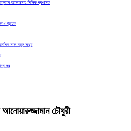
রেসক্লাবে আলোচনায় সিসিক প্রশাসক
 লাখ গ্রাহক
ফরেনসিক দলে নতুন তথ্য
ি
িদ্যালয়
 আনোয়ারুজ্জামান চৌধুরী