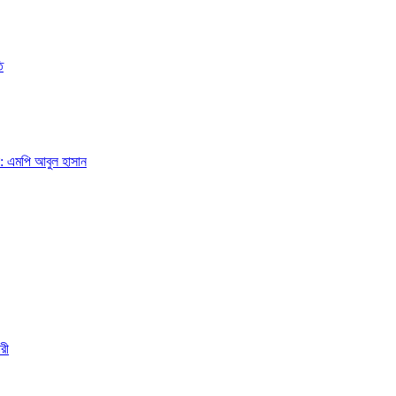
ি
া: এমপি আবুল হাসান