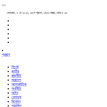
সোমবার , ৮ মে ২০২৩, ২৪শে শ্রাবণ, ১৪৩৩ বঙ্গাব্দ, ভোর ৫:২৯
প্রচ্ছদ
সিলেট
জাতীয়
রাজনীতি
সারাদেশ
আন্তর্জাতিক
অর্থনীতি
আইন
খেলাধুলা
বিনোদন
প্রযুক্তি