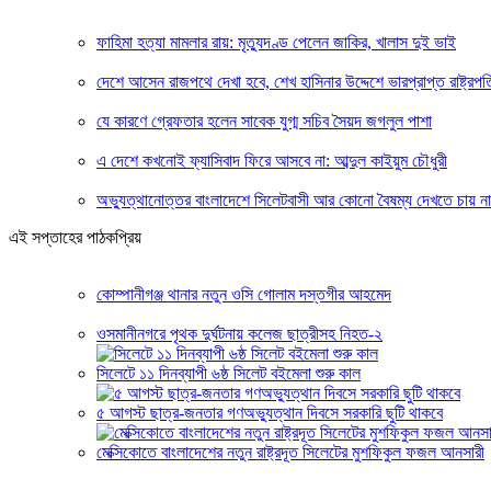
ফাহিমা হত্যা মামলার রায়: মৃত্যুদণ্ড পেলেন জাকির, খালাস দুই ভাই
দেশে আসেন রাজপথে দেখা হবে, শেখ হাসিনার উদ্দেশে ভারপ্রাপ্ত রাষ্ট্রপত
যে কারণে গ্রেফতার হলেন সাবেক যুগ্ম সচিব সৈয়দ জগলুল পাশা
এ দেশে কখনোই ফ্যাসিবাদ ফিরে আসবে না: আব্দুল কাইয়ুম চৌধুরী
অভ্যুত্থানোত্তর বাংলাদেশে সিলেটবাসী আর কোনো বৈষম্য দেখতে চায় ন
এই সপ্তাহের পাঠকপ্রিয়
কোম্পানীগঞ্জ থানার নতুন ওসি গোলাম দস্তগীর আহমেদ
ওসমানীনগরে পৃথক দুর্ঘটনায় কলেজ ছাত্রীসহ নিহত-২
সিলেটে ১১ দিনব্যাপী ৬ষ্ঠ সিলেট বইমেলা শুরু কাল
৫ আগস্ট ছাত্র-জনতার গণঅভ্যুত্থান দিবসে সরকারি ছুটি থাকবে
মেক্সিকোতে বাংলাদেশের নতুন রাষ্ট্রদূত সিলেটের মুশফিকুল ফজল আনসারী