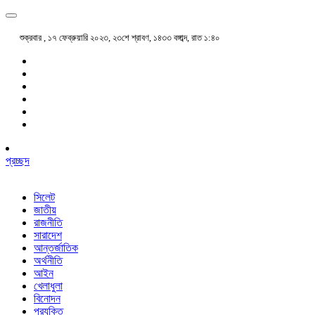
শুক্রবার , ১৭ ফেব্রুয়ারি ২০২৩, ২৩শে শ্রাবণ, ১৪৩৩ বঙ্গাব্দ, রাত ১:৪০
প্রচ্ছদ
সিলেট
জাতীয়
রাজনীতি
সারাদেশ
আন্তর্জাতিক
অর্থনীতি
আইন
খেলাধুলা
বিনোদন
প্রযুক্তি