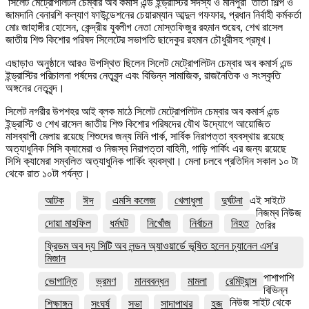
সিলেট মেট্রোপলিটন চেম্বার অব কমার্স এন্ড ইন্ড্রাস্টির সদস্য ও মনিপুরী তাঁতী শিল্প ও
জামদানি বেনারশি কল্যাণ ফাউন্ডেশনের চেয়ারম্যান আব্দুল গফফার, প্রধান নির্বাহী কর্মকর্তা
মোঃ জাহাঙ্গীর হোসেন, কেন্দ্রীয় যুবলীগ নেতা মোস্তফিজুর রহমান শুয়েব, শেখ রাসেল
জাতীয় শিশু কিশোর পরিষদ সিলেটের সভাপতি ছাদেকুর রহমান চৌধুরীসহ প্রমূখ।
এছাড়াও অনুষ্ঠানে আরও উপস্থিত ছিলেন সিলেট মেট্রোপলিটন চেম্বার অব কমার্স এন্ড
ইন্ড্রাস্টির পরিচালনা পর্ষদের নেতৃবৃন্দ এবং বিভিন্ন সামাজিক, রাজনৈতিক ও সংস্কৃতি
অঙ্গনের নেতৃবৃন্দ।
সিলেট নগরীর উপশহর আই ব্লক মাঠে সিলেট মেট্রোপলিটন চেম্বার অব কমার্স এন্ড
ইন্ড্রাস্টি ও শেখ রাসেল জাতীয় শিশু কিশোর পরিষদের যৌথ উদ্যোগে আয়োজিত
মাসব্যাপী মেলায় রয়েছে শিশুদের জন্য মিনি পার্ক, সার্বিক নিরাপত্তা ব্যবস্থায় রয়েছে
অত্যাধুনিক সিসি ক্যামেরা ও নিজস্ব নিরাপত্তা বাহিনী, গাড়ি পার্কিং এর জন্য রয়েছে
সিসি ক্যামেরা সম্বলিত অত্যাধুনিক পার্কিং ব্যবস্থা। মেলা চলবে প্রতিদিন সকাল ১০ টা
থেকে রাত ১০টা পর্যন্ত।
আটক
ঈদ
এমসি কলেজ
খেলাধুলা
দুর্ঘটনা
এই সাইটে
নিজম্ব নিউজ
দোয়া মাহফিল
ধর্মঘট
নিখোঁজ
নির্বাচন
নিহত
তৈরির
ফ্রিডম অব দ্য সিটি অব লন্ডন অ্যাওয়ার্ডে ভূষিত হলেন চ্যানেল এস'র
মিজান
পাশাপাশি
ভোগান্তি
ভ্রমণ
মানববন্ধন
মামলা
রেমিট্যান্স
বিভিন্ন
নিউজ সাইট থেকে
শিক্ষাঙ্গন
সংঘর্ষ
সভা
সাদাপাথর
হজ