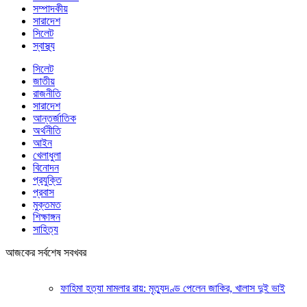
সম্পাদকীয়
সারাদেশ
সিলেট
স্বাস্থ্য
সিলেট
জাতীয়
রাজনীতি
সারাদেশ
আন্তর্জাতিক
অর্থনীতি
আইন
খেলাধুলা
বিনোদন
প্রযুক্তি
প্রবাস
মুক্তমত
শিক্ষাঙ্গন
সাহিত্য
আজকের সর্বশেষ সবখবর
ফাহিমা হত্যা মামলার রায়: মৃত্যুদণ্ড পেলেন জাকির, খালাস দুই ভাই