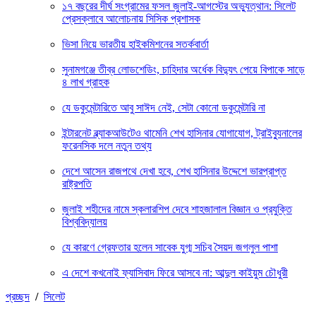
১৭ বছরের দীর্ঘ সংগ্রামের ফসল জুলাই-আগস্টের অভ্যুত্থান: সিলেট
প্রেসক্লাবে আলোচনায় সিসিক প্রশাসক
ভিসা নিয়ে ভারতীয় হাইকমিশনের সতর্কবার্তা
সুনামগঞ্জে তীব্র লোডশেডিং, চাহিদার অর্ধেক বিদ্যুৎ পেয়ে বিপাকে সাড়ে
৪ লাখ গ্রাহক
যে ডকুমেন্টারিতে আবু সাঈদ নেই, সেটা কোনো ডকুমেন্টারি না
ইন্টারনেট ব্ল্যাকআউটেও থামেনি শেখ হাসিনার যোগাযোগ, ট্রাইব্যুনালের
ফরেনসিক দলে নতুন তথ্য
দেশে আসেন রাজপথে দেখা হবে, শেখ হাসিনার উদ্দেশে ভারপ্রাপ্ত
রাষ্ট্রপতি
জুলাই শহীদের নামে স্কলারশিপ দেবে শাহজালাল বিজ্ঞান ও প্রযুক্তি
বিশ্ববিদ্যালয়
যে কারণে গ্রেফতার হলেন সাবেক যুগ্ম সচিব সৈয়দ জগলুল পাশা
এ দেশে কখনোই ফ্যাসিবাদ ফিরে আসবে না: আব্দুল কাইয়ুম চৌধুরী
প্রচ্ছদ
/
সিলেট