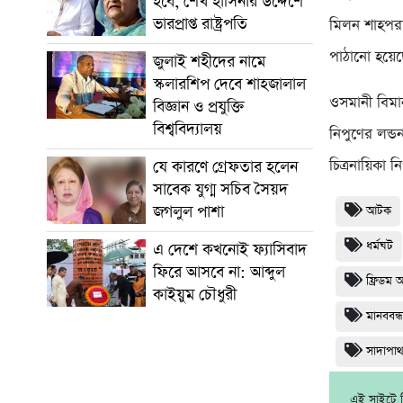
হবে, শেখ হাসিনার উদ্দেশে
ভারপ্রাপ্ত রাষ্ট্রপতি
মিলন শাহপরা
পাঠানো হয়েছ
জুলাই শহীদের নামে
স্কলারশিপ দেবে শাহজালাল
ওসমানী বিমান
বিজ্ঞান ও প্রযুক্তি
বিশ্ববিদ্যালয়
নিপুণের লন্ডন
চিত্রনায়িকা 
যে কারণে গ্রেফতার হলেন
সাবেক যুগ্ম সচিব সৈয়দ
জগলুল পাশা
আটক
ধর্মঘট
এ দেশে কখনোই ফ্যাসিবাদ
ফিরে আসবে না: আব্দুল
ফ্রিডম 
কাইয়ুম চৌধুরী
মানববন্
সাদাপা
এই সাইটে নি