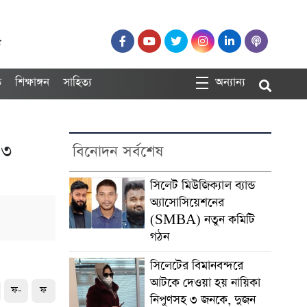
৫
ত
শিক্ষাঙ্গন
সাহিত্য
অন্যান্য
 ৩
বিনোদন সর্বশেষ
সিলেট মিউজিক্যাল ব্যান্ড
অ্যাসোসিয়েশনের
(SMBA) নতুন কমিটি
গঠন
সিলেটের বিমানবন্দরে
আটকে দেওয়া হয় নায়িকা
ফ-
ফ
নিপুণসহ ৩ জনকে, দুজন