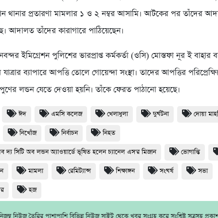
ন থানার প্রতারণা মামলার ১ ও ২ নম্বর আসামি। আটকের পর তাঁদের আ
ে। আদালত তাঁদের কারাগারে পাঠিয়েছেন।
বন্দর ইমিগ্রেশন পুলিশের ভারপ্রাপ্ত কর্মকর্তা (ওসি) মোস্তফা নূর ই বাহার 
 যাত্রার ব্যাপারে আপত্তি তোলে গোয়েন্দা সংস্থা। তাদের আপত্তির পরিপ্রেক্ষ
নিপুণের লন্ডন যেতে দেওয়া হয়নি। তাঁকে ফেরত পাঠানো হয়েছে।
ঈদ
এমসি কলেজ
খেলাধুলা
দুর্ঘটনা
দোয়া মা
নিখোঁজ
নির্বাচন
নিহত
অব দ্য সিটি অব লন্ডন অ্যাওয়ার্ডে ভূষিত হলেন চ্যানেল এস'র মিজান
ভোগান্তি
ধন
মামলা
রেমিট্যান্স
শিক্ষাঙ্গন
সংঘর্ষ
সভা
থর
হজ
জম্ব নিউজ তৈরির পাশাপাশি বিভিন্ন নিউজ সাইট থেকে খবর সংগ্রহ করে সংশ্লিষ্ট সূত্রসহ প্রক