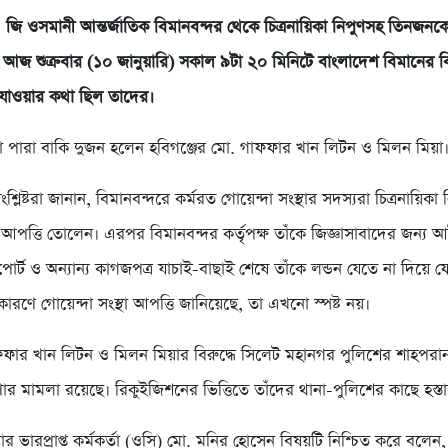
জি ওসমানী আন্তর্জাতিক বিমানবন্দর থেকে চিত্রনায়িকা নিপুণসহ তিনজনকে
 আজ শুক্রবার (১০ জানুয়ারি) সকাল ৯টা ২০ মিনিটে বাংলাদেশ বিমানের 
ন যাওয়ার কথা ছিল তাদের।
না পারা বাকি দুজন হলেন হবিগঞ্জের মো. গাফফার খান লিটন ও মিলন মিয়া
শ্লিষ্টরা জানান, বিমানবন্দরে কর্মরত গোয়েন্দা সংস্থার সদস্যরা চিত্রনায়িকা 
ে আপত্তি তোলেন। এরপর বিমানবন্দর কর্তৃপক্ষ তাঁকে জিজ্ঞাসাবাদের জন্য
োর্ট ও অন্যান্য কাগজপত্র যাচাই-বাছাই শেষে তাঁকে লন্ডন যেতে না দিয়ে
ারণে গোয়েন্দা সংস্থা আপত্তি জানিয়েছে, তা এখনো স্পষ্ট নয়।
ার খান লিটন ও মিলন মিয়ার বিরুদ্ধে সিলেট মহানগর পুলিশের শাহপরান
ণার মামলা রয়েছে। রিকুইজিশনের ভিত্তিতে তাঁদের থানা-পুলিশের কাছে হস্তা
র ভারপ্রাপ্ত কর্মকর্তা (ওসি) মো. মনির হোসেন বিষয়টি নিশ্চিত করে বলেন