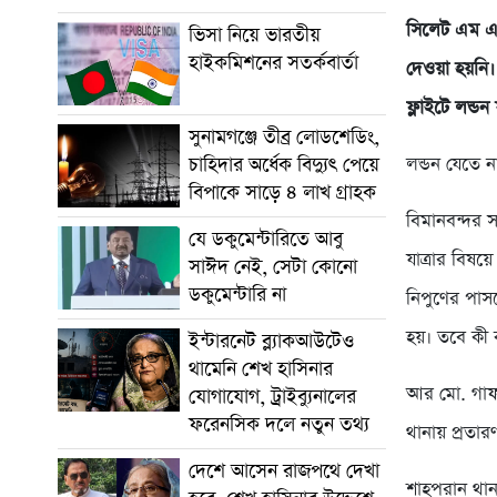
সিলেট এম এ 
ভিসা নিয়ে ভারতীয়
হাইকমিশনের সতর্কবার্তা
দেওয়া হয়নি।
ফ্লাইটে লন্ড
সুনামগঞ্জে তীব্র লোডশেডিং,
চাহিদার অর্ধেক বিদ্যুৎ পেয়ে
লন্ডন যেতে 
বিপাকে সাড়ে ৪ লাখ গ্রাহক
বিমানবন্দর সং
যে ডকুমেন্টারিতে আবু
যাত্রার বিষয়
সাঈদ নেই, সেটা কোনো
ডকুমেন্টারি না
নিপুণের পাসপ
হয়। তবে কী ক
ইন্টারনেট ব্ল্যাকআউটেও
থামেনি শেখ হাসিনার
আর মো. গাফফ
যোগাযোগ, ট্রাইব্যুনালের
ফরেনসিক দলে নতুন তথ্য
থানায় প্রতার
দেশে আসেন রাজপথে দেখা
শাহপরান থানা