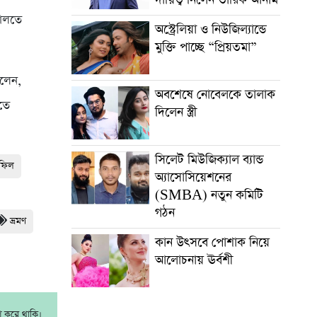
দালতে
অস্ট্রেলিয়া ও নিউজিল্যান্ডে
মুক্তি পাচ্ছে “প্রিয়তমা”
বলেন,
অবশেষে নোবেলকে তালাক
িতে
দিলেন স্ত্রী
সিলেট মিউজিক্যাল ব্যান্ড
হফিল
অ্যাসোসিয়েশনের
(SMBA) নতুন কমিটি
গঠন
ভ্রমণ
কান উৎসবে পোশাক নিয়ে
আলোচনায় ঊর্বশী
াশ করে থাকি।