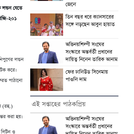
জেলে
 লন্ডন যেতে
তিন বছর ধরে ক্যানসারের
বিজি-২০১
সঙ্গে লড়ছেন আবুল হায়াত
।
অভিনয়শিল্পী সংঘের
সংস্কারে অন্তর্বর্তী প্রধানের
দায়িত্ব নিলেন তারিক আনাম
নিপুণের লন্ডন
 আটক করে।
ফের ঢালিউড সিনেমায়
পাওলি দাম
 ফেরত পাঠানো
এই সপ্তাহের পাঠকপ্রিয়
 (রহ.)
ন্তর করা হয়।
অভিনয়শিল্পী সংঘের
সংস্কারে অন্তর্বর্তী প্রধানের
, লিটন ও
দায়িত্ব নিলেন তারিক আনাম