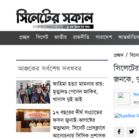
প্রচ্ছদ
সিলেট
জাতীয়
রাজনীতি
সারাদেশ
আন্তর্জাতি
প্রচ্ছদ
/
বিন
সিলেটের
আজকের সর্বশেষ সবখবর
জনকে, 
ফাহিমা হত্যা মামলার রায়:
মৃত্যুদণ্ড পেলেন জাকির,
বিন
খালাস দুই ভাই
জান
১৭ বছরের দীর্ঘ সংগ্রামের
ফসল জুলাই-আগস্টের
অভ্যুত্থান: সিলেট প্রেসক্লাবে
আলোচনায় সিসিক প্রশাসক