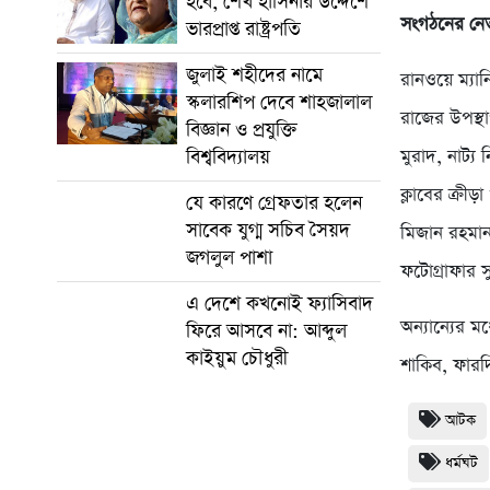
হবে, শেখ হাসিনার উদ্দেশে
সংগঠনের নেতৃ
ভারপ্রাপ্ত রাষ্ট্রপতি
জুলাই শহীদের নামে
রানওয়ে ম্যা
স্কলারশিপ দেবে শাহজালাল
রাজের উপস্থ
বিজ্ঞান ও প্রযুক্তি
বিশ্ববিদ্যালয়
মুরাদ, নাট্য
ক্লাবের ক্রী
যে কারণে গ্রেফতার হলেন
সাবেক যুগ্ম সচিব সৈয়দ
মিজান রহমা
জগলুল পাশা
ফটোগ্রাফার 
এ দেশে কখনোই ফ্যাসিবাদ
অন্যান্যের ম
ফিরে আসবে না: আব্দুল
কাইয়ুম চৌধুরী
শাকিব, ফারদি
আটক
ধর্মঘট