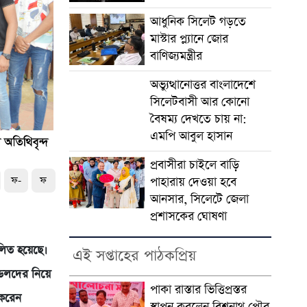
আধুনিক সিলেট গড়তে
মাস্টার প্ল্যানে জোর
বাণিজ্যমন্ত্রীর
অভ্যুত্থানোত্তর বাংলাদেশে
সিলেটবাসী আর কোনো
বৈষম্য দেখতে চায় না:
এমপি আবুল হাসান
প্রবাসীরা চাইলে বাড়ি
ফ-
ফ
পাহারায় দেওয়া হবে
আনসার, সিলেটে জেলা
প্রশাসকের ঘোষণা
ালিত হয়েছে।
এই সপ্তাহের পাঠকপ্রিয়
মডেলদের নিয়ে
পাকা রাস্তার ভিত্তিপ্রস্তর
 করেন
স্থাপন করলেন বিশ্বনাথ পৌর