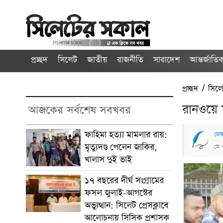
প্রচ্ছদ
সিলেট
জাতীয়
রাজনীতি
সারাদেশ
আন্তর্জাতি
প্রচ্ছদ
/
সিল
রানওয়ে ম
আজকের সর্বশেষ সবখবর
ফাহিমা হত্যা মামলার রায়:
ডেস্
মৃত্যুদণ্ড পেলেন জাকির,
মে 
খালাস দুই ভাই
১৭ বছরের দীর্ঘ সংগ্রামের
ফসল জুলাই-আগস্টের
অভ্যুত্থান: সিলেট প্রেসক্লাবে
আলোচনায় সিসিক প্রশাসক