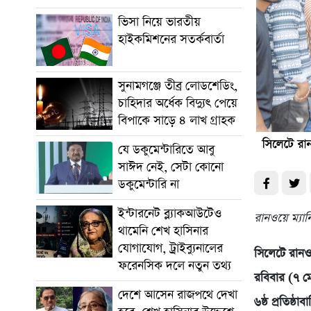
ভিসা নিয়ে ভারতীয়
হাইকমিশনের সতর্কবার্তা
সুনামগঞ্জে তীব্র লোডশেডিং,
চাহিদার অর্ধেক বিদ্যুৎ পেয়ে
বিপাকে সাড়ে ৪ লাখ গ্রাহক
যে ডকুমেন্টারিতে আবু
সাঈদ নেই, সেটা কোনো
ডকুমেন্টারি না
ইন্টারনেট ব্ল্যাকআউটেও
রানওয়ে ম্যানি
থামেনি শেখ হাসিনার
যোগাযোগ, ট্রাইব্যুনালের
সিলেটে রানওয়
ফরেনসিক দলে নতুন তথ্য
রবিবার (৭ মে
দেশে আসেন রাজপথে দেখা
৬ষ্ঠ প্রতিষ