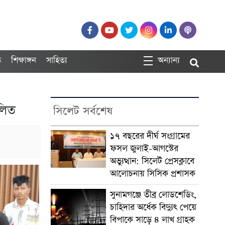
ত
শিক্ষাঙ্গন
সাহিত্য
অন্যান্য
ালিত
সিলেট সর্বশেষ
১৭ বছরের দীর্ঘ সংগ্রামের
ফসল জুলাই-আগস্টের
অভ্যুত্থান: সিলেট প্রেসক্লাবে
আলোচনায় সিসিক প্রশাসক
সুনামগঞ্জে তীব্র লোডশেডিং,
চাহিদার অর্ধেক বিদ্যুৎ পেয়ে
বিপাকে সাড়ে ৪ লাখ গ্রাহক