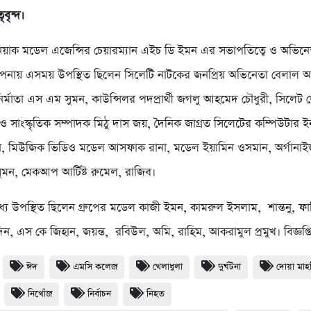
বৃন্দ।
নিয়াক মডেল এজেন্সির চেয়ারম্যান এইচ ডি ইমন এর সভাপতিত্বে ও অভিনে
াপনায় এসময় উপস্থিত ছিলেন সিলেটি নাটকের জনপ্রিয় অভিনেতা বেলাল
 নির্মাতা এস এম সুমন, কাউন্সিলর পদপ্রার্থী জগলু আহমেদ চৌধুরী, সিলেট জ
ড়া ও সাংস্কৃতিক সম্পাদক মিঠু দাস জয়, দৈনিক জাগ্রত সিলেটের কম্পিউটার ইনচ
ন, মিউজিক ভিডিও মডেল আসফাক রানা, মডেল ইয়ামিন ওসমান, অর্গানাই
সুমন, মেকআপ আর্টিষ্ট রুমেল, রাজিব।
ধ্যে উপস্থিত ছিলেন গ্রুপের মডেল কাজী ইমন, কামরুল ইসলাম, শান্তনু, ফা
ন, এস কে জিহান, জয়ন্ত, রবিউল, অমি, রাহিম, আকরামুল প্রমুখ। বিজ্ঞপ্ত
ঈদ
এমসি কলেজ
খেলাধুলা
দুর্ঘটনা
দোয়া মা
নিখোঁজ
নির্বাচন
নিহত