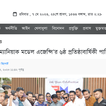
রবিবার , ৭ মে ২০২৩, ২৪শে শ্রাবণ, ১৪৩৩ বঙ্গাব্দ, রাত ২:২৯
ক
অর্থনীতি
আইন
খেলাধুলা
বিনোদন
প্রযুক্তি
প্রবাস
মুক্তম
েট
্যানিয়াক মডেল এজেন্সি’র ৬ষ্ঠ প্রতিষ্ঠাবার্ষিকী প
ক রিপোর্ট
৭, ২০২৩ ১১:৪২ পূর্বাহ্ণ