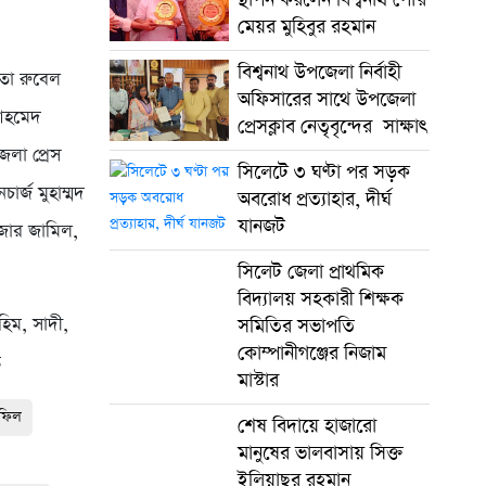
মেয়র মুহিবুর রহমান
বিশ্বনাথ উপজেলা নির্বাহী
তা রুবেল
অফিসারের সাথে উপজেলা
 আহমেদ
প্রেসক্লাব নেতৃবৃন্দের সাক্ষাৎ
েলা প্রেস
সিলেটে ৩ ঘণ্টা পর সড়ক
ার্জ মুহাম্মদ
অবরোধ প্রত্যাহার, দীর্ঘ
যানজট
জার জামিল,
সিলেট জেলা প্রাথমিক
বিদ্যালয় সহকারী শিক্ষক
হিম, সাদী,
সমিতির সভাপতি
কোম্পানীগঞ্জের নিজাম
ি
মাস্টার
হফিল
শেষ বিদায়ে হাজারো
মানুষের ভালবাসায় সিক্ত
ইলিয়াছুর রহমান