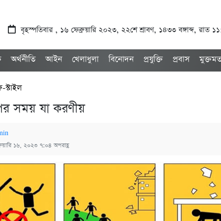
বৃহস্পতিবার , ১৬ ফেব্রুয়ারি ২০২৩, ২২শে শ্রাবণ, ১৪৩৩ বঙ্গাব্দ, রাত ১
ক
অর্থনীতি
আইন
খেলাধুলা
বিনোদন
প্রযুক্তি
প্রবাস
মুক্তম
-স্টাইল
পের সময় যা করণীয়
min
্রুয়ারি ১৬, ২০২৩ ৭:০৪ অপরাহ্ণ