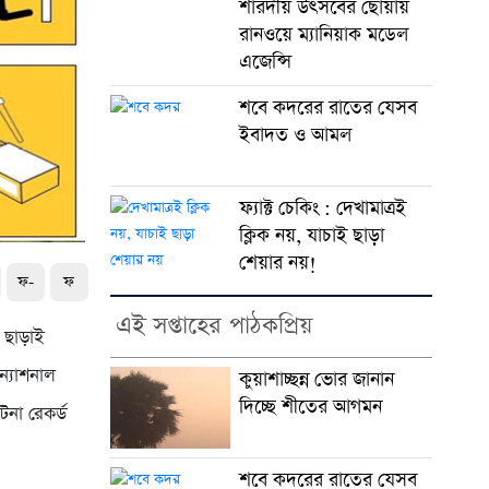
শারদীয় উৎসবের ছোঁয়ায়
রানওয়ে ম্যানিয়াক মডেল
এজেন্সি
শবে কদরের রাতের যেসব
ইবাদত ও আমল
ফ্যাক্ট চেকিং : দেখামাত্রই
ক্লিক নয়, যাচাই ছাড়া
শেয়ার নয়!
ফ-
ফ
এই সপ্তাহের পাঠকপ্রিয়
স ছাড়াই
ন্যাশনাল
কুয়াশাচ্ছন্ন ভোর জানান
দিচ্ছে শীতের আগমন
টনা রেকর্ড
শবে কদরের রাতের যেসব