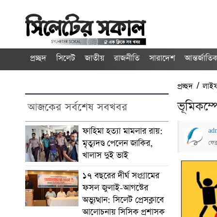
প্রচ্ছদ
সিলেট
জাতীয়
রাজনীতি
সারাদেশ
আন্তর্জাতি
প্রচ্ছদ
/
লাইফ
ভূমিকম্
আজকের সর্বশেষ সবখবর
ফাহিমা হত্যা মামলার রায়:
ad
মৃত্যুদণ্ড পেলেন জাকির,
ফেব
খালাস দুই ভাই
১৭ বছরের দীর্ঘ সংগ্রামের
ফসল জুলাই-আগস্টের
অভ্যুত্থান: সিলেট প্রেসক্লাবে
আলোচনায় সিসিক প্রশাসক