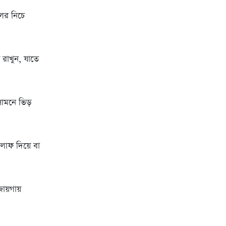
িলের নিচে
 রাখুন, যাতে
 সামনে ভিড়
 লাফ দিয়ে বা
জায়গায়