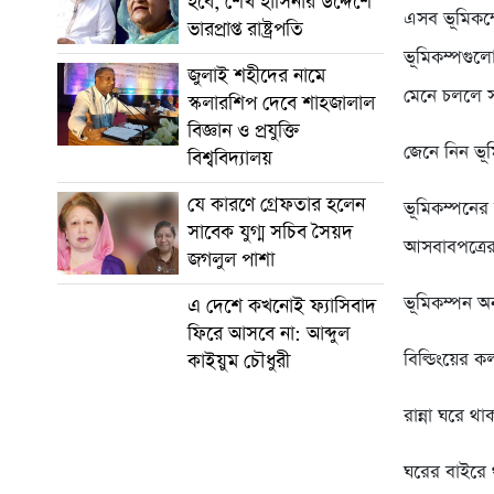
হবে, শেখ হাসিনার উদ্দেশে
এসব ভূমিকম্
ভারপ্রাপ্ত রাষ্ট্রপতি
ভূমিকম্পগুল
জুলাই শহীদের নামে
মেনে চললে স
স্কলারশিপ দেবে শাহজালাল
বিজ্ঞান ও প্রযুক্তি
জেনে নিন ভূ
বিশ্ববিদ্যালয়
যে কারণে গ্রেফতার হলেন
ভূমিকম্পনের
সাবেক যুগ্ম সচিব সৈয়দ
আসবাবপত্রের
জগলুল পাশা
ভূমিকম্পন অ
এ দেশে কখনোই ফ্যাসিবাদ
ফিরে আসবে না: আব্দুল
বিল্ডিংয়ের ক
কাইয়ুম চৌধুরী
রান্না ঘরে থ
ঘরের বাইরে থ