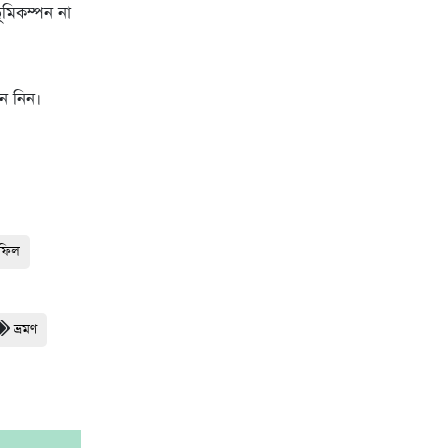
ূমিকম্পন না
ান নিন।
হফিল
ভ্রমণ