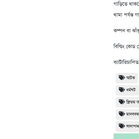
গাড়িতে থাকলে
থামা পর্যন্ত
কম্পন বা ঝাঁ
বিল্ডিং কোড 
ব্যাটারিচালি
আটক
ধর্মঘট
ফ্রিডম 
মানববন্
সাদাপা