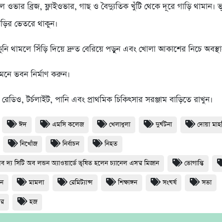
 ওভার ব্রিজ, ফ্লাইওভার, গাছ ও বৈদ্যুতিক খুঁটি থেকে দূরে গাড়ি থামান। ভ
 গাড়ির ভেতরে থাকুন।
কুনি থামলে সিঁড়ি দিয়ে দ্রুত বেরিয়ে পড়ুন এবং খোলা আকাশের নিচে অবস্থ
মেনে ভবন নির্মাণ করুন।
ত রেডিও, টর্চলাইট, পানি এবং প্রাথমিক চিকিৎসার সরঞ্জাম বাড়িতে রাখুন।
ঈদ
এমসি কলেজ
খেলাধুলা
দুর্ঘটনা
দোয়া মা
নিখোঁজ
নির্বাচন
নিহত
অব দ্য সিটি অব লন্ডন অ্যাওয়ার্ডে ভূষিত হলেন চ্যানেল এস'র মিজান
ভোগান্তি
ধন
মামলা
রেমিট্যান্স
শিক্ষাঙ্গন
সংঘর্ষ
সভা
থর
হজ