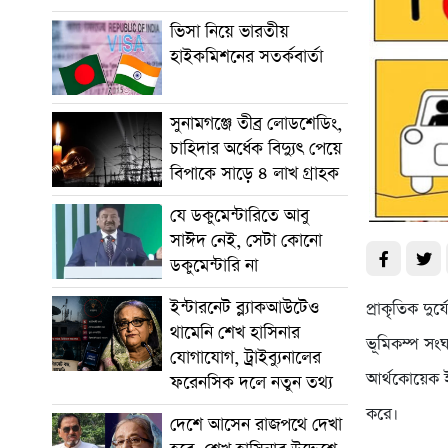
ভিসা নিয়ে ভারতীয়
হাইকমিশনের সতর্কবার্তা
সুনামগঞ্জে তীব্র লোডশেডিং,
চাহিদার অর্ধেক বিদ্যুৎ পেয়ে
বিপাকে সাড়ে ৪ লাখ গ্রাহক
যে ডকুমেন্টারিতে আবু
সাঈদ নেই, সেটা কোনো
ডকুমেন্টারি না
ইন্টারনেট ব্ল্যাকআউটেও
প্রাকৃতিক দু
থামেনি শেখ হাসিনার
ভূমিকম্প সং
যোগাযোগ, ট্রাইব্যুনালের
আর্থকোয়েক ই
ফরেনসিক দলে নতুন তথ্য
করে।
দেশে আসেন রাজপথে দেখা