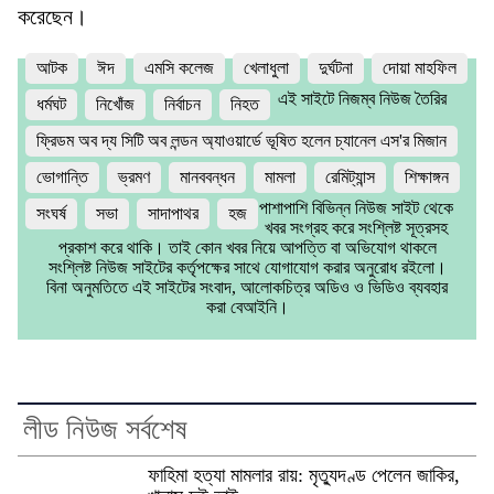
করেছেন।
আটক
ঈদ
এমসি কলেজ
খেলাধুলা
দুর্ঘটনা
দোয়া মাহফিল
এই সাইটে নিজম্ব নিউজ তৈরির
ধর্মঘট
নিখোঁজ
নির্বাচন
নিহত
ফ্রিডম অব দ্য সিটি অব লন্ডন অ্যাওয়ার্ডে ভূষিত হলেন চ্যানেল এস'র মিজান
ভোগান্তি
ভ্রমণ
মানববন্ধন
মামলা
রেমিট্যান্স
শিক্ষাঙ্গন
পাশাপাশি বিভিন্ন নিউজ সাইট থেকে
সংঘর্ষ
সভা
সাদাপাথর
হজ
খবর সংগ্রহ করে সংশ্লিষ্ট সূত্রসহ
প্রকাশ করে থাকি। তাই কোন খবর নিয়ে আপত্তি বা অভিযোগ থাকলে
সংশ্লিষ্ট নিউজ সাইটের কর্তৃপক্ষের সাথে যোগাযোগ করার অনুরোধ রইলো।
বিনা অনুমতিতে এই সাইটের সংবাদ, আলোকচিত্র অডিও ও ভিডিও ব্যবহার
করা বেআইনি।
লীড নিউজ সর্বশেষ
ফাহিমা হত্যা মামলার রায়: মৃত্যুদণ্ড পেলেন জাকির,